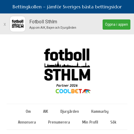
Bettingkollen – jämför Sveriges bästa bettingsidor
Fotboll Sthlm
x
Öppna i appen
App om AIK, Bajen och Djurgården
Om
AIK
Djurgården
Hammarby
Annonsera
Prenumerera
Min Profil
Sök