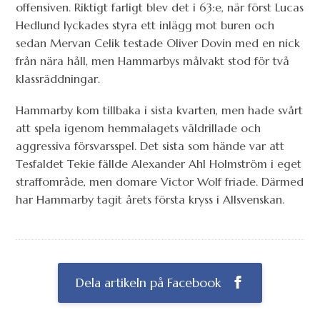
offensiven. Riktigt farligt blev det i 63:e, när först Lucas
Hedlund lyckades styra ett inlägg mot buren och
sedan Mervan Celik testade Oliver Dovin med en nick
från nära håll, men Hammarbys målvakt stod för två
klassräddningar.
Hammarby kom tillbaka i sista kvarten, men hade svårt
att spela igenom hemmalagets väldrillade och
aggressiva försvarsspel. Det sista som hände var att
Tesfaldet Tekie fällde Alexander Ahl Holmström i eget
straffområde, men domare Victor Wolf friade. Därmed
har Hammarby tagit årets första kryss i Allsvenskan.
Dela artikeln på Facebook