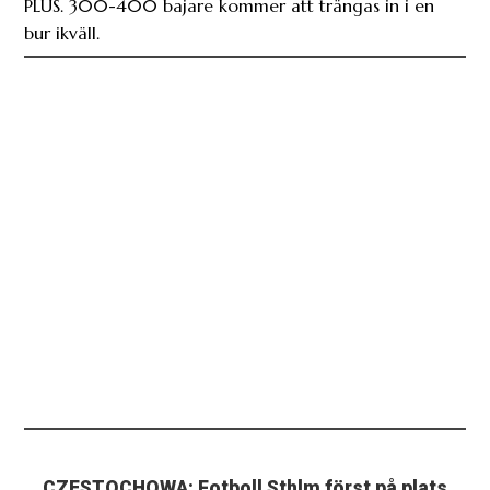
PLUS. 300-400 bajare kommer att trängas in i en
bur ikväll.
CZESTOCHOWA: Fotboll Sthlm först på plats