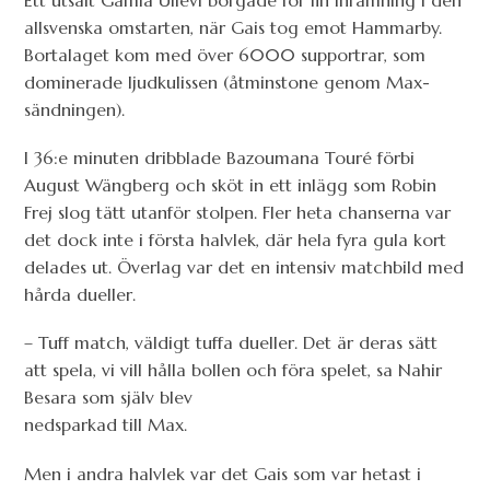
Ett utsålt Gamla Ullevi borgade för fin inramning i den
allsvenska omstarten, när Gais tog emot Hammarby.
Bortalaget kom med över 6000 supportrar, som
dominerade ljudkulissen (åtminstone genom Max-
sändningen).
I 36:e minuten dribblade Bazoumana Touré förbi
August Wängberg och sköt in ett inlägg som Robin
Frej slog tätt utanför stolpen. Fler heta chanserna var
det dock inte i första halvlek, där hela fyra gula kort
delades ut. Överlag var det en intensiv matchbild med
hårda dueller.
– Tuff match, väldigt tuffa dueller. Det är deras sätt
att spela, vi vill hålla bollen och föra spelet, sa Nahir
Besara som själv blev
nedsparkad till Max.
Men i andra halvlek var det Gais som var hetast i