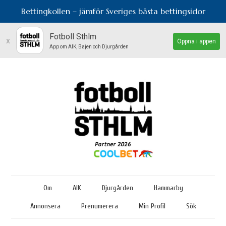
Bettingkollen – jämför Sveriges bästa bettingsidor
Fotboll Sthlm
x
Öppna i appen
App om AIK, Bajen och Djurgården
Om
AIK
Djurgården
Hammarby
Annonsera
Prenumerera
Min Profil
Sök