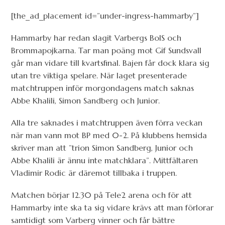
[the_ad_placement id=”under-ingress-hammarby”]
Hammarby har redan slagit Varbergs BoIS och
Brommapojkarna. Tar man poäng mot Gif Sundsvall
går man vidare till kvartsfinal. Bajen får dock klara sig
utan tre viktiga spelare. När laget presenterade
matchtruppen inför morgondagens match saknas
Abbe Khalili, Simon Sandberg och Junior.
Alla tre saknades i matchtruppen även förra veckan
när man vann mot BP med 0-2. På klubbens hemsida
skriver man att ”trion Simon Sandberg, Junior och
Abbe Khalili är ännu inte matchklara”. Mittfältaren
Vladimir Rodic är däremot tillbaka i truppen.
Matchen börjar 12.30 på Tele2 arena och för att
Hammarby inte ska ta sig vidare krävs att man förlorar
samtidigt som Varberg vinner och får bättre