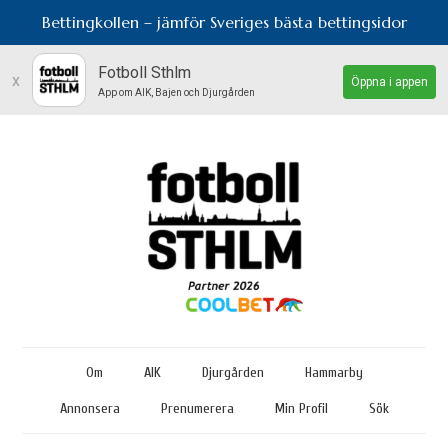
Bettingkollen – jämför Sveriges bästa bettingsidor
Fotboll Sthlm
x
Öppna i appen
App om AIK, Bajen och Djurgården
Om
AIK
Djurgården
Hammarby
Annonsera
Prenumerera
Min Profil
Sök