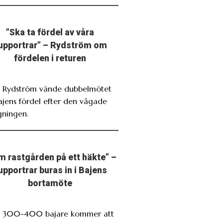
”Ska ta fördel av våra
upportrar” – Rydström om
fördelen i returen
. Rydström vände dubbelmötet
Bajens fördel efter den vågade
gningen.
m rastgården på ett häkte” –
upportrar buras in i Bajens
bortamöte
. 300-400 bajare kommer att