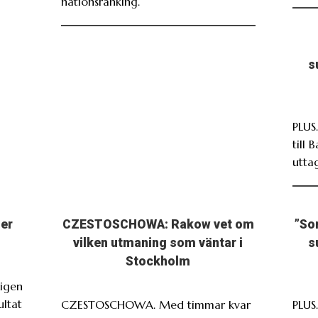
nationsranking.
s
PLUS
till 
utta
ser
CZESTOSCHOWA: Rakow vet om
”So
vilken utmaning som väntar i
s
Stockholm
igen
ultat
CZESTOSCHOWA. Med timmar kvar
PLUS