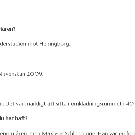
riären?
öderstadion mot Helsingborg.
 Allsvenskan 2009.
. Det var märkligt att sitta i omklädningsrummet i 40 
u har haft?
enom åren, men Max von Schlebrügge. Han var en föreb