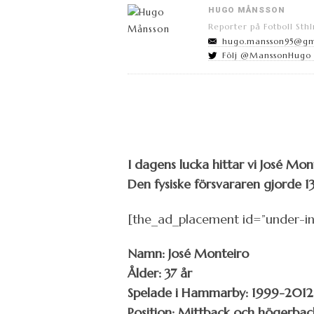
HUGO MÅNSSON
Reporter på Fotboll Sth
hugo.mansson95@gm
Följ @ManssonHugo p
I dagens lucka hittar vi José Mon
Den fysiske försvararen gjorde 
[the_ad_placement id=”under-i
Namn: José Monteiro
Ålder: 37 år
Spelade i Hammarby: 1999-2012 
Position: Mittback och högerbac