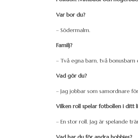
Var bor du?
– Södermalm.
Familj?
– Två egna barn, två bonusbarn o
Vad gör du?
– Jag jobbar som samordnare för 
Vilken roll spelar fotbollen i ditt l
– En stor roll. Jag är spelande t
Vad har du för andra hobbies?