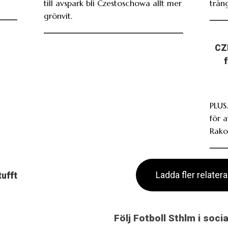
till avspark bli Czestoschowa allt mer
träng
grönvit.
CZ
PLUS.
för 
Rako
Ladda fler relater
tufft
Följ Fotboll Sthlm i soci