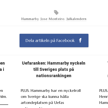
Hammarby
,
Jose Monteiro
,
Julkalendern
Dela artikeln på Facebook
ten
Uefaranken: Hammarby nyckeln
a i
till Sveriges plats på
nationsrankingen
en
PLUS. Hammarby har en nyckelroll
PLUS
hlm.
om Sverige ska kunna hålla
Henr
artondeplatsen på Uefas
Ham