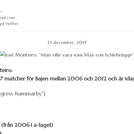
lm
ail.com
å twitter
23 december, 2019
teiro.
137 matcher för Bajen mellan 2006 och 2012 och är idag
ngress-hammarby”]
(från 2006 i a-laget)
k