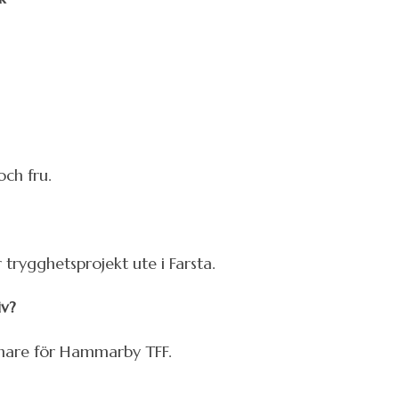
ch fru.
trygghetsprojekt ute i Farsta.
iv?
ränare för Hammarby TFF.