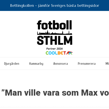
Bettingkollen – jämför Sveriges bästa bettingsidor
Djurgården
Hammarby
Annonsera
Prenumerera
Mi
 ”Man ville vara som Max v