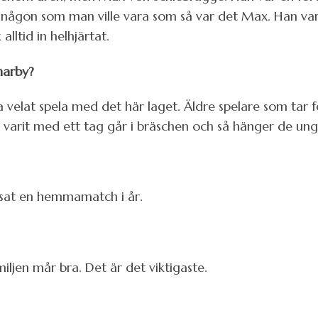
r någon som man ville vara som så var det Max. Han var
lltid in helhjärtat.
marby?
 velat spela med det här laget. Äldre spelare som tar fö
 varit med ett tag går i bräschen och så hänger de unga
issat en hemmamatch i år.
ljen mår bra. Det är det viktigaste.