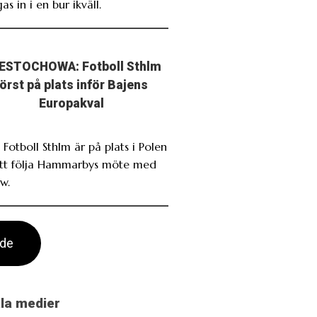
as in i en bur ikväll.
ESTOCHOWA: Fotboll Sthlm
först på plats inför Bajens
Europakval
 Fotboll Sthlm är på plats i Polen
att följa Hammarbys möte med
w.
ade
ala medier