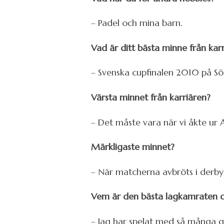
– Padel och mina barn.
Vad är ditt bästa minne från kar
– Svenska cupfinalen 2010 på S
Värsta minnet från karriären?
– Det måste vara när vi åkte ur
Märkligaste minnet?
– När matcherna avbröts i derbyn
Vem är den bästa lagkamraten d
– Jag har spelat med så många g