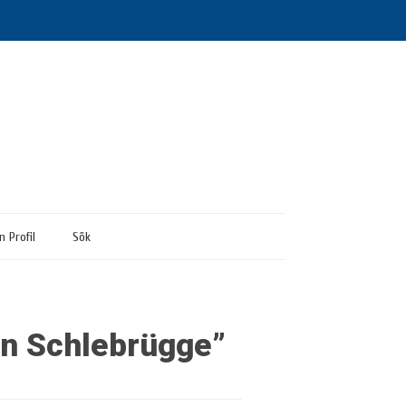
n Profil
Sök
on Schlebrügge”