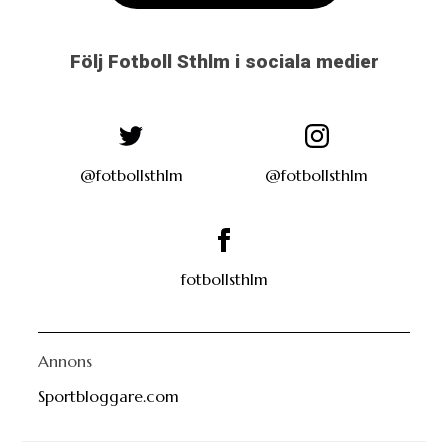
@fotbollsthlm
@fotbollsthlm
fotbollsthlm
Annons
Sportbloggare.com