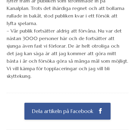
lyfter fram är publiken som strömmade in på
Kanalplan. Trots det ihärdiga regnet och att bollarna
rullade in bakåt, stod publiken kvar i ett försök att
lyfta spelarna.
– Vår publik fortsätter aldrig att förvåna. Nu var det
nästan 3000 personer här och de fortsätter att
sjunga även fast vi förlorar. De är helt otroliga och
det jag kan säga är att jag kommer att göra mitt
bästa i år och försöka göra så många mål som möjligt.
Vi vill kämpa för topplaceringar och jag vill bli
skyttekung.
Dela artikeln på Facebook