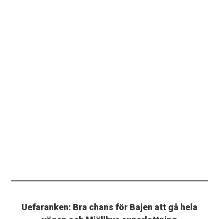
Uefaranken: Bra chans för Bajen att gå hela
vägen och Mjällbys superlottning
PLUS. Hammarby kan ge Sverige två lag i Europa i höst
- fick hyfsat bra playofflottning.