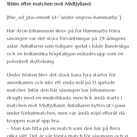
Sthlm efter matchen mot Midtjylland.
[the_ad_placement id=”under-ingress-hammarby”]
När Aron Jóhannsson skrev på för Hammarby förra
säsongen var det stora förväntningar på 29-åringens
axlar. Anfallaren som tidigare spelat i både Bundesliga
och en holländska högstaligan målades upp som en
potentiell skyttekung.
Under hösten blev det dock bara fyra starter för
amerikanen och inte ett enda mål på 13 spelade
matcher. Inför den här säsongen har Jóhannsson
dragits med en muskelskada, men fick ändå starta i
matchen mot Midtjylland. Anfallaren byttes ut i paus
under förlustmatchen, men var ändå nöjd efteråt då
kroppen svarat upp bra.
– Man kan titta på en match som den här på flera
olika sätt. Det är vår första match för säsongen och vi