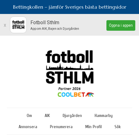
Bettingkollen – jämför Sveriges bästa bettingsidor
Fotboll Sthlm
x
Öppna i appen
App om AIK, Bajen och Djurgården
Om
AIK
Djurgården
Hammarby
Annonsera
Prenumerera
Min Profil
Sök