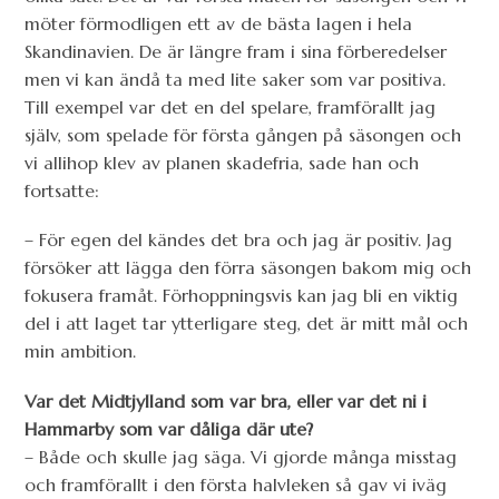
möter förmodligen ett av de bästa lagen i hela
Skandinavien. De är längre fram i sina förberedelser
men vi kan ändå ta med lite saker som var positiva.
Till exempel var det en del spelare, framförallt jag
själv, som spelade för första gången på säsongen och
vi allihop klev av planen skadefria, sade han och
fortsatte:
– För egen del kändes det bra och jag är positiv. Jag
försöker att lägga den förra säsongen bakom mig och
fokusera framåt. Förhoppningsvis kan jag bli en viktig
del i att laget tar ytterligare steg, det är mitt mål och
min ambition.
Var det Midtjylland som var bra, eller var det ni i
Hammarby som var dåliga där ute?
– Både och skulle jag säga. Vi gjorde många misstag
och framförallt i den första halvleken så gav vi iväg