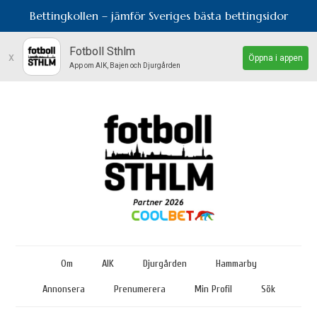
Bettingkollen – jämför Sveriges bästa bettingsidor
Fotboll Sthlm
x
Öppna i appen
App om AIK, Bajen och Djurgården
Om
AIK
Djurgården
Hammarby
Annonsera
Prenumerera
Min Profil
Sök