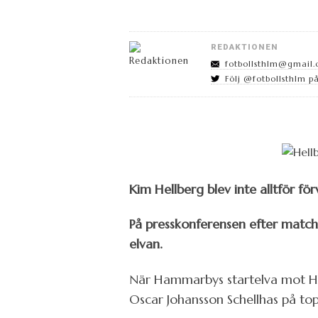
REDAKTIONEN
fotbollsthlm@gmail
Följ @fotbollsthlm på
Kim Hellberg blev inte alltför fö
På presskonferensen efter matche
elvan.
När Hammarbys startelva mot Hä
Oscar Johansson Schellhas på top