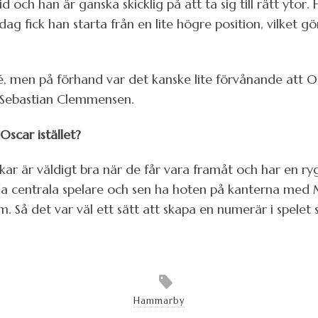
d och han är ganska skicklig på att ta sig till rätt ytor
 fick han starta från en lite högre position, vilket gör 
é, men på förhand var det kanske lite förvånande att O
m Sebastian Clemmensen.
scar istället?
kar är väldigt bra när de får vara framåt och har en r
da centrala spelare och sen ha hoten på kanterna med
om. Så det var väl ett sätt att skapa en numerär i spele
Hammarby