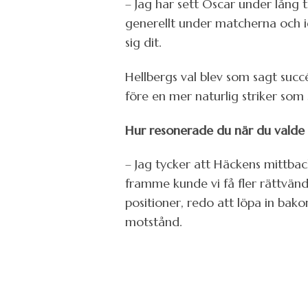
– Jag har sett Oscar under lång ti
generellt under matcherna och idag
sig dit.
Hellbergs val blev som sagt succ
före en mer naturlig striker so
Hur resonerade du när du valde O
– Jag tycker att Häckens mittbac
framme kunde vi få fler rättvän
positioner, redo att löpa in bak
motstånd.