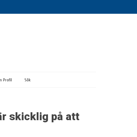
n Profil
Sök
 skicklig på att