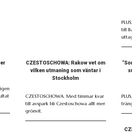
PLUS
till 
utta
ser
CZESTOSCHOWA: Rakow vet om
”So
vilken utmaning som väntar i
s
Stockholm
igen
ultat
CZESTOSCHOWA. Med timmar kvar
PLUS
till avspark bli Czestoschowa allt mer
träng
grönvit.
CZ