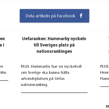
Dela artikeln på Facebook
ten
Uefaranken: Hammarby nyckeln
a i
till Sveriges plats på
nationsrankingen
en
PLUS. Hammarby har en nyckelroll
PLUS
hlm.
om Sverige ska kunna hålla
Henr
artondeplatsen på Uefas
Ham
nationsranking.
s