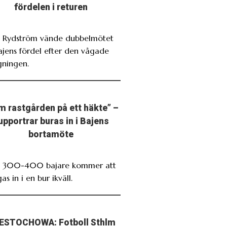
fördelen i returen
. Rydström vände dubbelmötet
Bajens fördel efter den vågade
gningen.
m rastgården på ett häkte” –
upportrar buras in i Bajens
bortamöte
. 300-400 bajare kommer att
as in i en bur ikväll.
ESTOCHOWA: Fotboll Sthlm