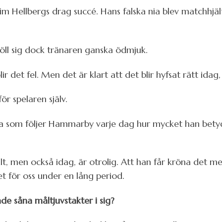
v Kim Hellbergs drag succé. Hans falska nia blev match
öll sig dock tränaren ganska ödmjuk.
blir det fel. Men det är klart att det blir hyfsat rätt ida
r spelaren själv.
 alla som följer Hammarby varje dag hur mycket han bety
llt, men också idag, är otrolig. Att han får kröna det m
t för oss under en lång period.
de såna måltjuvstakter i sig?