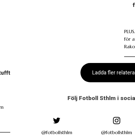
PLUS.
för 
Rako
Ladda fler relater
tufft
Följ Fotboll Sthlm i soci
öm
i
@fotbollsthlm
@fotbollsthlm