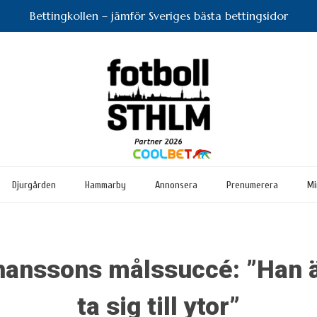
Bettingkollen – jämför Sveriges bästa bettingsidor
Djurgården
Hammarby
Annonsera
Prenumerera
Mi
anssons målssuccé: ”Han är
ta sig till ytor”