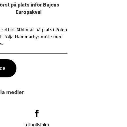
först på plats inför Bajens
Europakval
 Fotboll Sthlm är på plats i Polen
att följa Hammarbys möte med
w.
ade
ala medier
fotbollsthlm