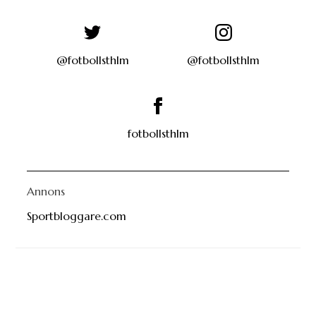
@fotbollsthlm
@fotbollsthlm
fotbollsthlm
Annons
Sportbloggare.com