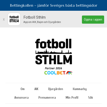
Bettingkollen – jämför Sveriges bästa bettingsidor
Fotboll Sthlm
x
Öppna i appen
App om AIK, Bajen och Djurgården
Om
AIK
Djurgården
Hammarby
Annonsera
Prenumerera
Min Profil
Sök