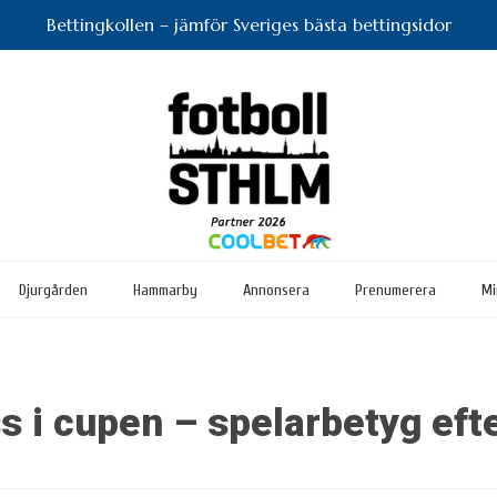
Bettingkollen – jämför Sveriges bästa bettingsidor
Djurgården
Hammarby
Annonsera
Prenumerera
Mi
 i cupen – spelarbetyg ef