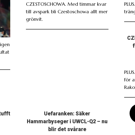
CZESTOSCHOWA. Med timmar kvar
PLUS
till avspark bli Czestoschowa allt mer
träng
grönvit.
CZ
igen
ultat
PLUS.
för 
Rako
tufft
Uefaranken: Säker
Hammarbyseger i UWCL-Q2 – nu
blir det svårare