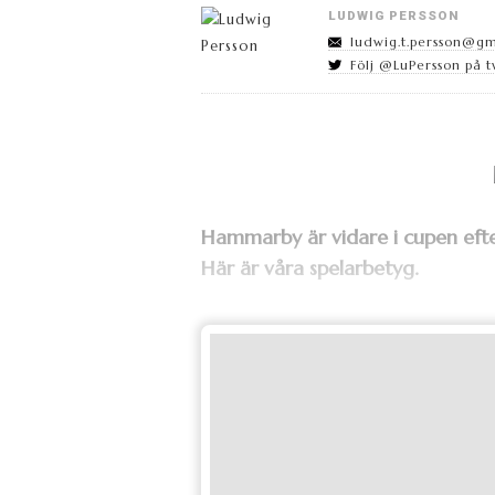
LUDWIG PERSSON
ludwig.t.persson@g
Följ @LuPersson på t
Hammarby är vidare i cupen efte
Här är våra spelarbetyg.