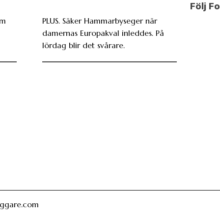
Följ F
öm
PLUS. Säker Hammarbyseger när
i
damernas Europakval inleddes. På
lördag blir det svårare.
oggare.com