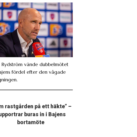
. Rydström vände dubbelmötet
Bajens fördel efter den vågade
gningen.
m rastgården på ett häkte” –
upportrar buras in i Bajens
bortamöte