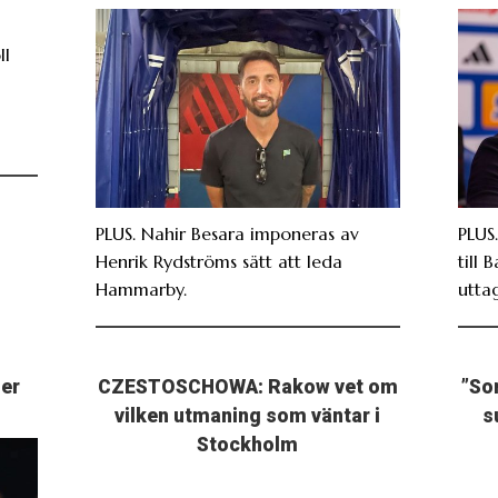
ll
PLUS. Nahir Besara imponeras av
PLUS
Henrik Rydströms sätt att leda
till 
Hammarby.
utta
ser
CZESTOSCHOWA: Rakow vet om
”So
vilken utmaning som väntar i
s
Stockholm