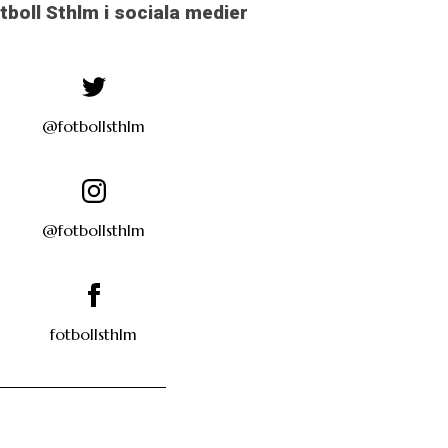
otboll Sthlm i sociala medier
@fotbollsthlm
@fotbollsthlm
fotbollsthlm