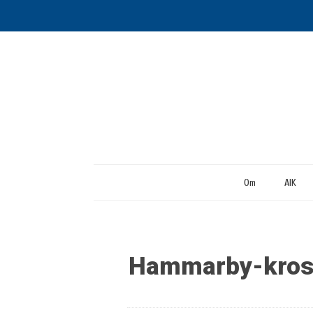
Om
AIK
Hammarby-kross