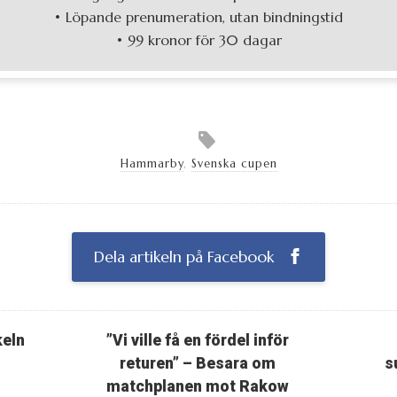
• Löpande prenumeration, utan bindningstid
• 99 kronor för 30 dagar
Hammarby
,
Svenska cupen
Dela artikeln på Facebook
keln
”Vi ville få en fördel inför
returen” – Besara om
s
matchplanen mot Rakow