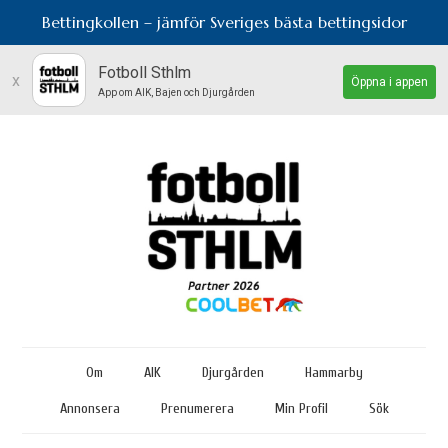
Bettingkollen – jämför Sveriges bästa bettingsidor
Fotboll Sthlm
x
Öppna i appen
App om AIK, Bajen och Djurgården
Om
AIK
Djurgården
Hammarby
Annonsera
Prenumerera
Min Profil
Sök