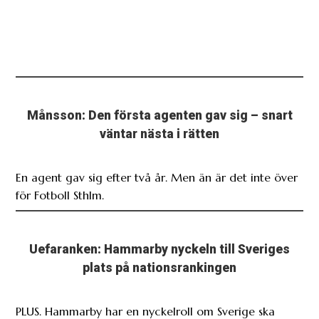
Månsson: Den första agenten gav sig – snart
väntar nästa i rätten
En agent gav sig efter två år. Men än är det inte över
för Fotboll Sthlm.
Uefaranken: Hammarby nyckeln till Sveriges
plats på nationsrankingen
PLUS. Hammarby har en nyckelroll om Sverige ska