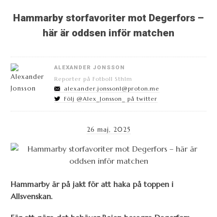
Hammarby storfavoriter mot Degerfors –
här är oddsen inför matchen
ALEXANDER JONSSON
Reporter på Fotboll Sthlm
alexander.jonsson1@proton.me
Följ @Alex_Jonsson_ på twitter
26 maj, 2025
Hammarby är på jakt för att haka på toppen i
Allsvenskan.