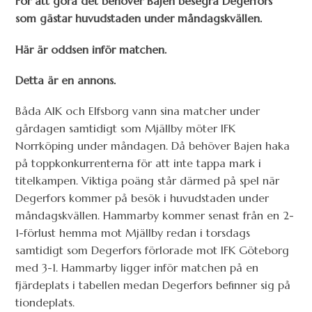
För att göra det behöver Bajen besegra Degerfors
som gästar huvudstaden under måndagskvällen.
Här är oddsen inför matchen.
Detta är en annons.
Båda AIK och Elfsborg vann sina matcher under
gårdagen samtidigt som Mjällby möter IFK
Norrköping under måndagen. Då behöver Bajen haka
på toppkonkurrenterna för att inte tappa mark i
titelkampen. Viktiga poäng står därmed på spel när
Degerfors kommer på besök i huvudstaden under
måndagskvällen. Hammarby kommer senast från en 2-
1-förlust hemma mot Mjällby redan i torsdags
samtidigt som Degerfors förlorade mot IFK Göteborg
med 3-1. Hammarby ligger inför matchen på en
fjärdeplats i tabellen medan Degerfors befinner sig på
tiondeplats.