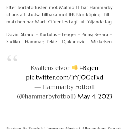
Efter bortaförlusten mot Malmö FF har Hammarby
chans att studsa tillbaka mot IFK Norrköping. Till
matchen har Marti Cifuentes tagit ut följande lag.
Dovin; Strand – Kurtulus – Fenger – Pinas; Besara –
Sadiku – Hammar; Tekie – Djukanovic – Mikkelsen.
Kvällens elvor
#Bajen
pic.twitter.com/IrYJ0GcFxd
— Hammarby Fotboll
(@hammarbyfotboll)
May 4, 2023
Starten är Fredrik Hammars första i Allsvenskan. Senast