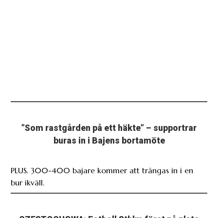
”Som rastgården på ett häkte” – supportrar
buras in i Bajens bortamöte
PLUS. 300-400 bajare kommer att trängas in i en
bur ikväll.
CZESTOCHOWA: Fotboll Sthlm först på plats
inför Bajens Europakval