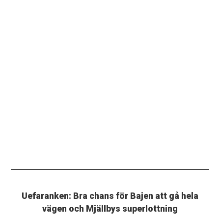
Uefaranken: Bra chans för Bajen att gå hela
vägen och Mjällbys superlottning
PLUS. Hammarby kan ge Sverige två lag i Europa i höst
- fick hyfsat bra playofflottning.