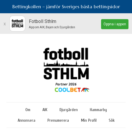
Bettingkollen – jämför Sveriges bästa bettingsidor
Fotboll Sthlm
x
Öppna i appen
App om AIK, Bajen och Djurgården
Om
AIK
Djurgården
Hammarby
Annonsera
Prenumerera
Min Profil
Sök