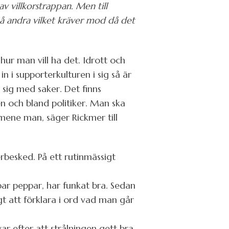
 villkorstrappan. Men till
på andra vilket kräver mod då det
hur man vill ha det. Idrott och
in i supporterkulturen i sig så är
r sig med saker. Det finns
n och bland politiker. Man ska
mene man, säger Rickmer till
erbesked. På ett rutinmässigt
ppar peppar, har funkat bra. Sedan
gt att förklara i ord vad man går
ar efter att strålningen gett bra