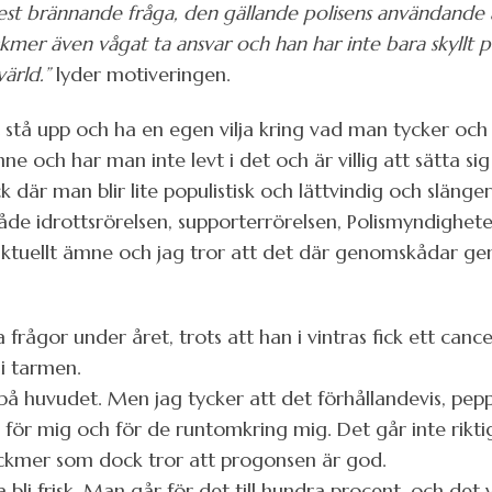
est brännande fråga, den gällande polisens användande av
ckmer även vågat ta ansvar och han har inte bara skyllt 
värld.”
lyder motiveringen.
 stå upp och ha en egen vilja kring vad man tycker och 
ne och har man inte levt i det och är villig att sätta sig 
k där man blir lite populistisk och lättvindig och slänge
åde idrottsrörelsen, supporterrörelsen, Polismyndighete
 aktuellt ämne och jag tror att det där genomskådar ge
frågor under året, trots att han i vintras fick ett canc
i tarmen.
t på huvudet. Men jag tycker att det förhållandevis, pe
e för mig och för de runtomkring mig. Det går inte rikti
ickmer som dock tror att progonsen är god.
bli frisk. Man går för det till hundra procent, och det v