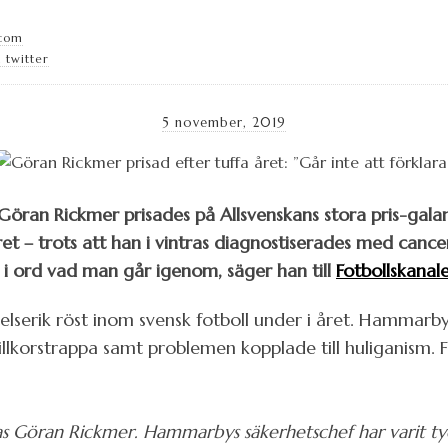
.com
 twitter
5 november, 2019
ran Rickmer prisades på Allsvenskans stora pris-galan
et – trots att han i vintras diagnostiserades med cance
ra i ord vad man går igenom, säger han till
Fotbollskanal
telserik röst inom svensk fotboll under i året. Hammarb
 villkorstrappa samt problemen kopplade till huliganism. 
elas Göran Rickmer. Hammarbys säkerhetschef har varit ty