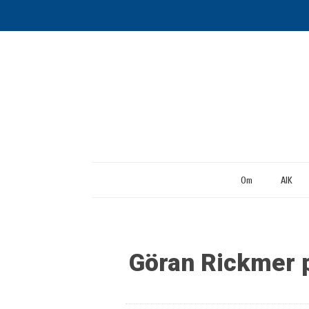
Om
AIK
Göran Rickmer pr