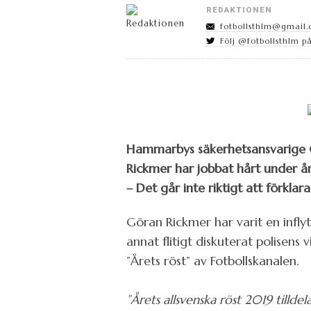
REDAKTIONEN
fotbollsthlm@gmail
Följ @fotbollsthlm på
Hammarbys säkerhetsansvarige Gö
Rickmer har jobbat hårt under år
– Det går inte riktigt att förkla
Göran Rickmer har varit en infly
annat flitigt diskuterat polisens
”Årets röst” av Fotbollskanalen.
”Årets allsvenska röst 2019 tilld