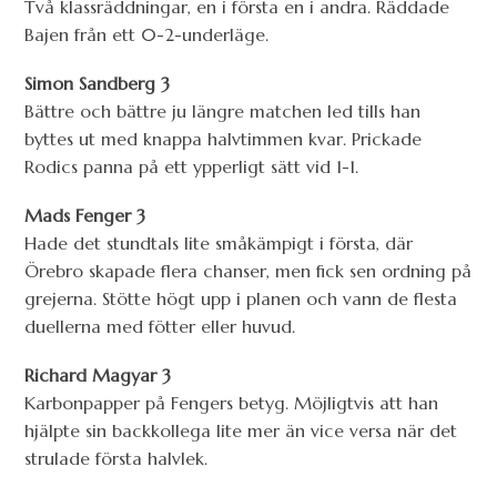
Två klassräddningar, en i första en i andra. Räddade
Bajen från ett 0-2-underläge.
Simon Sandberg 3
Bättre och bättre ju längre matchen led tills han
byttes ut med knappa halvtimmen kvar. Prickade
Rodics panna på ett ypperligt sätt vid 1-1.
Mads Fenger 3
Hade det stundtals lite småkämpigt i första, där
Örebro skapade flera chanser, men fick sen ordning på
grejerna. Stötte högt upp i planen och vann de flesta
duellerna med fötter eller huvud.
Richard Magyar 3
Karbonpapper på Fengers betyg. Möjligtvis att han
hjälpte sin backkollega lite mer än vice versa när det
strulade första halvlek.