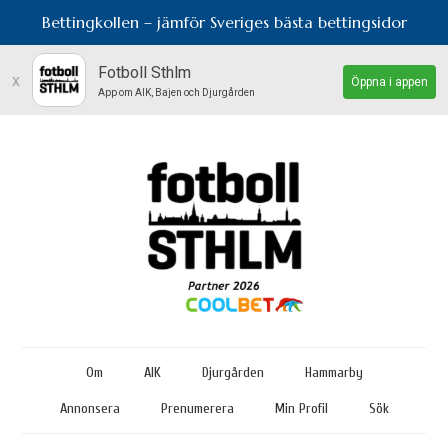
Bettingkollen – jämför Sveriges bästa bettingsidor
Fotboll Sthlm
x
Öppna i appen
App om AIK, Bajen och Djurgården
Om
AIK
Djurgården
Hammarby
Annonsera
Prenumerera
Min Profil
Sök