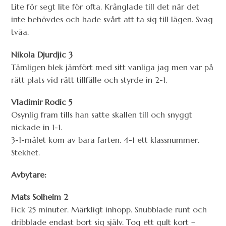
Lite för segt lite för ofta. Krånglade till det när det
inte behövdes och hade svårt att ta sig till lägen. Svag
tvåa.
Nikola Djurdjic 3
Tämligen blek jämfört med sitt vanliga jag men var på
rätt plats vid rätt tillfälle och styrde in 2-1.
Vladimir Rodic 5
Osynlig fram tills han satte skallen till och snyggt
nickade in 1-1.
3-1-målet kom av bara farten. 4-1 ett klassnummer.
Stekhet.
Avbytare:
Mats Solheim 2
Fick 25 minuter. Märkligt inhopp. Snubblade runt och
dribblade endast bort sig själv. Tog ett gult kort –