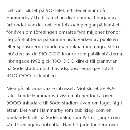
Det var i slutet på 90-talet, ett decennium då
Hammarby åkte hiss mellan divisionerna. I början av
årtiondet var det ont om folk och pengar på kansliet,
för även om föreningen omsatte fyra miljoner kronor
låg då skulderna på samma nivå. Varken av publiken
eller sponsorerna kunde man räkna med några större
intäkter: av de 910 000 kronor som publikintäkterna
inbringade 1992 gick 380 000 direkt till planhyran
på Söderstadion och huvudsponsorerna gav totalt
400 000 till klubben.
Men på läktarna växte intresset. Mot slutet av 90-
talet kunde Hammarby i vissa matcher locka över
9000 åskådare till Söderstadion, även om laget låg i
ettan. Det var i Hammarby som publiklag, som en
samlande kraft på Södermalm, som Patric Ljungström
såg föreningens potential. Han började fundera över