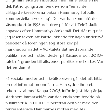
Enligt minnestexten åstadkom han emellertid en hel
del. Patric Ljungström beskrivs som “en av de
viktigaste kreatörerna bakom Hammarby Fotbolls
kommersiella utveckling”. Det var han som införde
säsongskort år 1998 och drev på för att Tele2 skulle
anpassas efter Hammarbys önskemål. Det slår mig när
jag läser texten att Patric jobbade för Bajen under två
perioder då föreningen tog stora kliv på
marknadsområdet – 90-talets slut med spirande
publiksiffror och fotbollsfester på Råsunda, och 2010-
talet då grunden till allsvenskt publikrekord sattes. Var
det en slump?
På sociala medier och i kvällspressen går det att hitta
en del information om Patric. Han sydde ihop ett
rekordavtal med Kappa 2005, införde Just idag är jag
stark som immarschlåt, var den enda som trodde på
publiksnitt à 18 000 i Superettan och var med och
representerade Hammarby i möten med AEG.