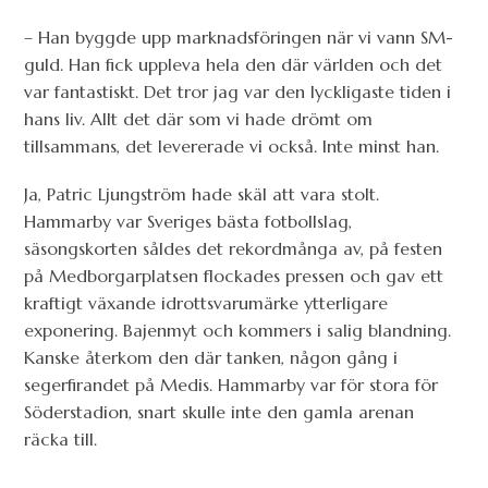
– Han byggde upp marknadsföringen när vi vann SM-
guld. Han fick uppleva hela den där världen och det
var fantastiskt. Det tror jag var den lyckligaste tiden i
hans liv. Allt det där som vi hade drömt om
tillsammans, det levererade vi också. Inte minst han.
Ja, Patric Ljungström hade skäl att vara stolt.
Hammarby var Sveriges bästa fotbollslag,
säsongskorten såldes det rekordmånga av, på festen
på Medborgarplatsen flockades pressen och gav ett
kraftigt växande idrottsvarumärke ytterligare
exponering. Bajenmyt och kommers i salig blandning.
Kanske återkom den där tanken, någon gång i
segerfirandet på Medis. Hammarby var för stora för
Söderstadion, snart skulle inte den gamla arenan
räcka till.