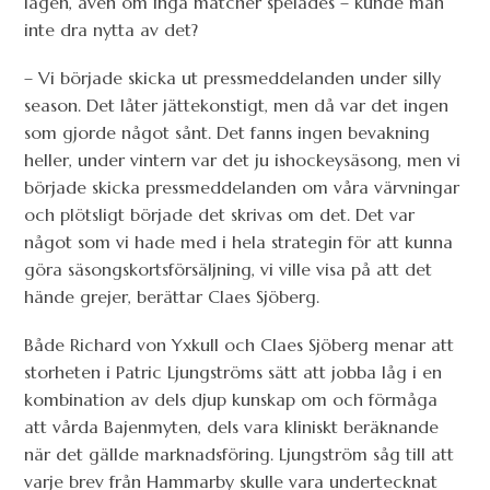
lagen, även om inga matcher spelades – kunde man
inte dra nytta av det?
– Vi började skicka ut pressmeddelanden under silly
season. Det låter jättekonstigt, men då var det ingen
som gjorde något sånt. Det fanns ingen bevakning
heller, under vintern var det ju ishockeysäsong, men vi
började skicka pressmeddelanden om våra värvningar
och plötsligt började det skrivas om det. Det var
något som vi hade med i hela strategin för att kunna
göra säsongskortsförsäljning, vi ville visa på att det
hände grejer, berättar Claes Sjöberg.
Både Richard von Yxkull och Claes Sjöberg menar att
storheten i Patric Ljungströms sätt att jobba låg i en
kombination av dels djup kunskap om och förmåga
att vårda Bajenmyten, dels vara kliniskt beräknande
när det gällde marknadsföring. Ljungström såg till att
varje brev från Hammarby skulle vara undertecknat