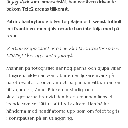
är jag stark
som inmarschslåt, han var även drivande
bakom Tele2 arenas tillkomst.
Patrics banbrytande idéer tog Bajen och svensk fotboll
in i framtiden, men själv orkade han inte följa med på
resan.
✓ Minnesreportaget är en av våra favorittexter som vi
tillfälligt låser upp under jul/nyår.
Mannen på fotografiet har hög panna och djupa vikar
i frisyren. Bilden är svartvit, men en ljusare nyans på
håret ovanför öronen än det på pannan vittnar om en
tilltagande grånad. Blicken är stadig, och i
skrattgroparna bredvid den breda munnen finns ett
leende som ser lätt ut att lockas fram. Han håller
händerna med handflatorna upp, som om fotot tagits
i konstpausen på en utläggning.