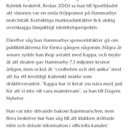
Rybrink beskrivit. Redan 2001 sa han till Sportbladet
att visionen var en enda tröjsponsor på Hammarbys
matchställ. Kortsiktiga marknadsintäkter fick aldrig
överskugga långsiktigt identitetsperspektiv.
Därefter såg han Hammarbys sponsorintäkter gå om
publikintäkterna för första gången någonsin. Några år
senare sydde han ihop avtalet med Kappa, och myste
åt att dealen gav Hammarby 7,3 miljoner kronor
årligen, men också åt “coolheten och det unika” med
att ha ett kreddigt italienskt märke som
dräktleverantör. “Kappa har vi lierat oss nära med, just
för att vi inte vill vara mainstream”, sa han till Dagens
Nyheter.
Han var inte drivande bakom Bajenmarschen, men
flera beskriver hur han såg till att klubben stöttade
idén och delade information i officiella kanaler.