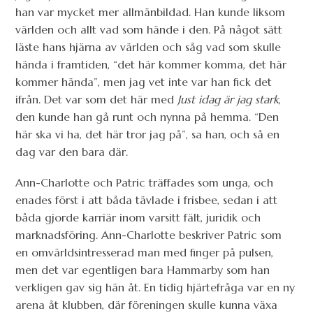
han var mycket mer allmänbildad. Han kunde liksom
världen och allt vad som hände i den. På något sätt
läste hans hjärna av världen och såg vad som skulle
hända i framtiden, “det här kommer komma, det här
kommer hända”, men jag vet inte var han fick det
ifrån. Det var som det här med
Just idag är jag stark
,
den kunde han gå runt och nynna på hemma. “Den
här ska vi ha, det här tror jag på”, sa han, och så en
dag var den bara där.
Ann-Charlotte och Patric träffades som unga, och
enades först i att båda tävlade i frisbee, sedan i att
båda gjorde karriär inom varsitt fält, juridik och
marknadsföring. Ann-Charlotte beskriver Patric som
en omvärldsintresserad man med finger på pulsen,
men det var egentligen bara Hammarby som han
verkligen gav sig hän åt. En tidig hjärtefråga var en ny
arena åt klubben, där föreningen skulle kunna växa