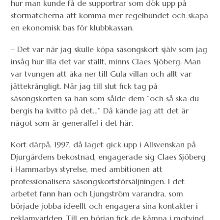
hur man kunde få de supportrar som dök upp på
stormatcherna att komma mer regelbundet och skapa
en ekonomisk bas för klubbkassan.
– Det var när jag skulle köpa säsongskort själv som jag
insåg hur illa det var ställt, minns Claes Sjöberg. Man
var tvungen att åka ner till Gula villan och allt var
jättekrångligt. När jag till slut fick tag på
säsongskorten sa han som sålde dem “och så ska du
bergis ha kvitto på det…” Då kände jag att det är
något som är generalfel i det här.
Kort därpå, 1997, då laget gick upp i Allsvenskan på
Djurgårdens bekostnad, engagerade sig Claes Sjöberg
i Hammarbys styrelse, med ambitionen att
professionalisera säsongskortsförsäljningen. I det
arbetet fann han och Ljungström varandra, som
började jobba ideellt och engagera sina kontakter i
reklamvärlden. Till en början fick de kämpa i motvind.