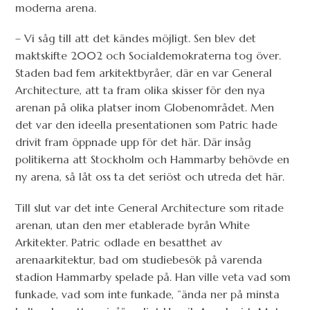
moderna arena.
– Vi såg till att det kändes möjligt. Sen blev det
maktskifte 2002 och Socialdemokraterna tog över.
Staden bad fem arkitektbyråer, där en var General
Architecture, att ta fram olika skisser för den nya
arenan på olika platser inom Globenområdet. Men
det var den ideella presentationen som Patric hade
drivit fram öppnade upp för det här. Där insåg
politikerna att Stockholm och Hammarby behövde en
ny arena, så låt oss ta det seriöst och utreda det här.
Till slut var det inte General Architecture som ritade
arenan, utan den mer etablerade byrån White
Arkitekter. Patric odlade en besatthet av
arenaarkitektur, bad om studiebesök på varenda
stadion Hammarby spelade på. Han ville veta vad som
funkade, vad som inte funkade, ”ända ner på minsta