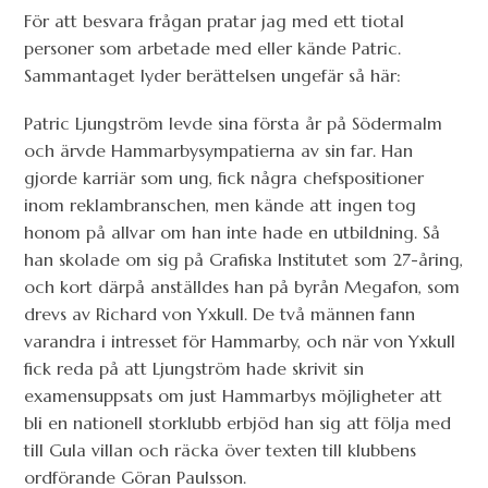
För att besvara frågan pratar jag med ett tiotal
personer som arbetade med eller kände Patric.
Sammantaget lyder berättelsen ungefär så här:
Patric Ljungström levde sina första år på Södermalm
och ärvde Hammarbysympatierna av sin far. Han
gjorde karriär som ung, fick några chefspositioner
inom reklambranschen, men kände att ingen tog
honom på allvar om han inte hade en utbildning. Så
han skolade om sig på Grafiska Institutet som 27-åring,
och kort därpå anställdes han på byrån Megafon, som
drevs av Richard von Yxkull. De två männen fann
varandra i intresset för Hammarby, och när von Yxkull
fick reda på att Ljungström hade skrivit sin
examensuppsats om just Hammarbys möjligheter att
bli en nationell storklubb erbjöd han sig att följa med
till Gula villan och räcka över texten till klubbens
ordförande Göran Paulsson.