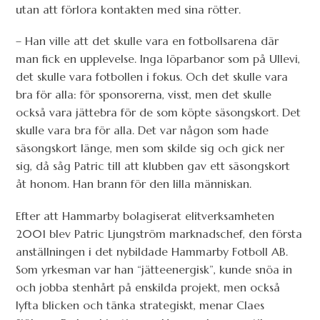
utan att förlora kontakten med sina rötter.
– Han ville att det skulle vara en fotbollsarena där
man fick en upplevelse. Inga löparbanor som på Ullevi,
det skulle vara fotbollen i fokus. Och det skulle vara
bra för alla: för sponsorerna, visst, men det skulle
också vara jättebra för de som köpte säsongskort. Det
skulle vara bra för alla. Det var någon som hade
säsongskort länge, men som skilde sig och gick ner
sig, då såg Patric till att klubben gav ett säsongskort
åt honom. Han brann för den lilla människan.
Efter att Hammarby bolagiserat elitverksamheten
2001 blev Patric Ljungström marknadschef, den första
anställningen i det nybildade Hammarby Fotboll AB.
Som yrkesman var han “jätteenergisk”, kunde snöa in
och jobba stenhårt på enskilda projekt, men också
lyfta blicken och tänka strategiskt, menar Claes