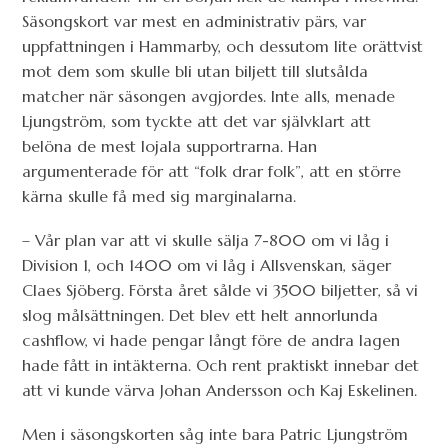
Säsongskort var mest en administrativ pärs, var
uppfattningen i Hammarby, och dessutom lite orättvist
mot dem som skulle bli utan biljett till slutsålda
matcher när säsongen avgjordes. Inte alls, menade
Ljungström, som tyckte att det var självklart att
belöna de mest lojala supportrarna. Han
argumenterade för att “folk drar folk”, att en större
kärna skulle få med sig marginalarna.
– Vår plan var att vi skulle sälja 7-800 om vi låg i
Division 1, och 1400 om vi låg i Allsvenskan, säger
Claes Sjöberg. Första året sålde vi 3500 biljetter, så vi
slog målsättningen. Det blev ett helt annorlunda
cashflow, vi hade pengar långt före de andra lagen
hade fått in intäkterna. Och rent praktiskt innebar det
att vi kunde värva Johan Andersson och Kaj Eskelinen.
Men i säsongskorten såg inte bara Patric Ljungström