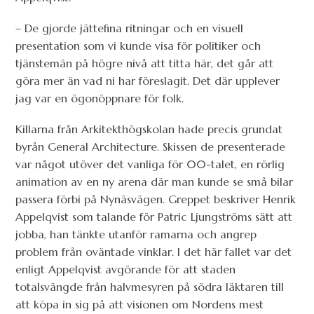
– De gjorde jättefina ritningar och en visuell
presentation som vi kunde visa för politiker och
tjänstemän på högre nivå att titta här, det går att
göra mer än vad ni har föreslagit. Det där upplever
jag var en ögonöppnare för folk.
Killarna från Arkitekthögskolan hade precis grundat
byrån General Architecture. Skissen de presenterade
var något utöver det vanliga för 00-talet, en rörlig
animation av en ny arena där man kunde se små bilar
passera förbi på Nynäsvägen. Greppet beskriver Henrik
Appelqvist som talande för Patric Ljungströms sätt att
jobba, han tänkte utanför ramarna och angrep
problem från oväntade vinklar. I det här fallet var det
enligt Appelqvist avgörande för att staden
totalsvängde från halvmesyren på södra läktaren till
att köpa in sig på att visionen om Nordens mest