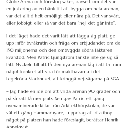
Globe Arena och föreslog saker, oavsett om det var
en justering av en bänk till att bygga om hela arenan,
var det alltid helt omöjligt eller nära på. Det var svårt,
eller jobbigt, eller så var det bara ”nej, det går inte”.
I det läget hade det varit lätt att lägga sig platt, ge
upp inför byråkratin och fråga om erbjudandet om de
150 miljonerna och den ombyggda södra läktaren
kvarstod. Men Patric Ljungström tänkte inte ge sig så
lätt. Nyckeln till att få den nya arenan låg i att ta fram
något konkret att visa för makthavarna i det
tegelröda Stadshuset, att kringgå nej-sägarna på SGA.
– Jag hade en idé om att vrida arenan 90 grader och
på så sätt få mer plats. Sen gav Patric ett gäng
nyexaminerade killar från Arkitekthögskolan, de var
väl ett gäng Hammarbyare, i uppdrag att rita ihop
något på platsen han hade föreslagit, berättar Henrik
Appelqvist.