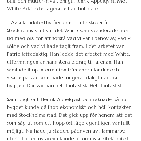
bult och mutter-nivå”, enligt Henrik Appelqvist. Mot
White Arkitekter agerade han bollplank.
– Av alla arkitektbyråer som ritade skisser åt
Stockholms stad var det White som spenderade mest
tid med oss, för att förstå vad vi var i behov av, vad vi
sökte och vad vi hade tagit fram. I det arbetet var
Patric jätteduktig. Han ledde det arbetet med White,
utformningen är hans stora bidrag till arenan. Han
samlade ihop information från andra länder och
visade på vad som hade fungerat dåligt i andra
byggen. Där var han helt fantastisk. Helt fantastisk.
Samtidigt satt Henrik Appelqvist och räknade på hur
bygget kunde gå ihop ekonomiskt och höll kontakten
med Stockholms stad. Det gick upp för honom att det
som såg ut som ett hopplöst läge egentligen var fullt
möjligt. Nu hade ju staden, pådriven av Hammarby,
utrett hur en ny arena kunde utformas arkitektoniskt,