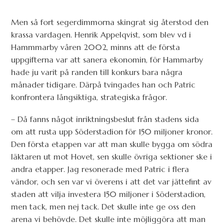
Men så fort segerdimmorna skingrat sig återstod den
krassa vardagen. Henrik Appelqvist, som blev vd i
Hammmarby våren 2002, minns att de första
uppgifterna var att sanera ekonomin, för Hammarby
hade ju varit på randen till konkurs bara några
månader tidigare. Därpå tvingades han och Patric
konfrontera långsiktiga, strategiska frågor.
– Då fanns något inriktningsbeslut från stadens sida
om att rusta upp Söderstadion för 150 miljoner kronor.
Den första etappen var att man skulle bygga om södra
läktaren ut mot Hovet, sen skulle övriga sektioner ske i
andra etapper. Jag resonerade med Patric i flera
vändor, och sen var vi överens i att det var jättefint av
staden att vilja investera 150 miljoner i Söderstadion,
men tack, men nej tack. Det skulle inte ge oss den
arena vi behövde. Det skulle inte möjliggöra att man