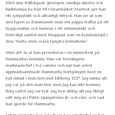
Med sina stålbågade glasögon, randiga skjorta och
funktionsjacka från NO-lärarmärket Marmot ger han
ett sympatiskt och allvarligt intryck. Han ser ut som
den typen av främmande man ens pappa träffar på ett
byggvaruhus och hamnar i ett entusiastiskt och
förtroligt samtal med. Knappast som en konstnärssjäl i
dess “bästa, men också tyngsta bemärkelse”.
Men det är så han presenteras i en minnestext på
Hammarbys hemsida. Han var föreningens
marknadschef i två vändor och när han avled
uppmärksammade Hammarby bortgången med en
tyst minut i matchen mot Elfsborg 2017. Jag minns att
jag var på den matchen, men jag kan inte komma
ihåg varför jag var tyst. Jag tror aldrig att jag riktigt
satt mig in i Patric Ljungströms liv och värv, och vad
han gjorde för Hammarby.