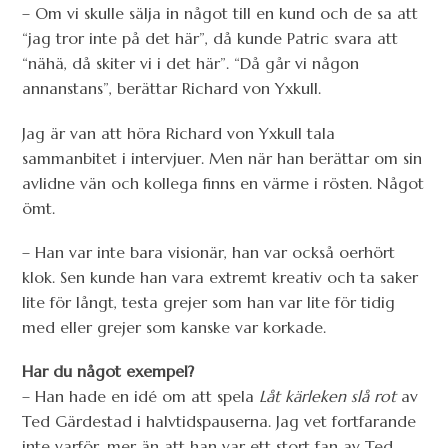
– Om vi skulle sälja in något till en kund och de sa att
“jag tror inte på det här”, då kunde Patric svara att
“nähä, då skiter vi i det här”. “Då går vi någon
annanstans”, berättar Richard von Yxkull.
Jag är van att höra Richard von Yxkull tala
sammanbitet i intervjuer. Men när han berättar om sin
avlidne vän och kollega finns en värme i rösten. Något
ömt.
– Han var inte bara visionär, han var också oerhört
klok. Sen kunde han vara extremt kreativ och ta saker
lite för långt, testa grejer som han var lite för tidig
med eller grejer som kanske var korkade.
Har du något exempel?
– Han hade en idé om att spela
Låt kärleken slå rot
av
Ted Gärdestad i halvtidspauserna. Jag vet fortfarande
inte varför, mer än att han var ett stort fan av Ted.