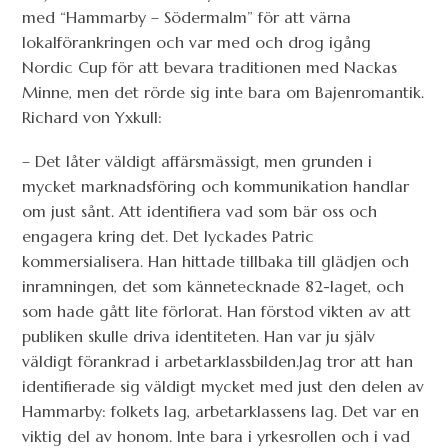
med “Hammarby – Södermalm” för att värna
lokalförankringen och var med och drog igång
Nordic Cup för att bevara traditionen med Nackas
Minne, men det rörde sig inte bara om Bajenromantik.
Richard von Yxkull:
– Det låter väldigt affärsmässigt, men grunden i
mycket marknadsföring och kommunikation handlar
om just sånt. Att identifiera vad som bär oss och
engagera kring det. Det lyckades Patric
kommersialisera. Han hittade tillbaka till glädjen och
inramningen, det som kännetecknade 82-laget, och
som hade gått lite förlorat. Han förstod vikten av att
publiken skulle driva identiteten. Han var ju själv
väldigt förankrad i arbetarklassbilden.
Jag tror att han
identifierade sig väldigt mycket med just den delen av
Hammarby: folkets lag, arbetarklassens lag. Det var en
viktig del av honom. Inte bara i yrkesrollen och i vad