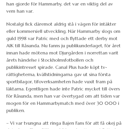
han gjorde för Hammarby, det var en viktig del av
vem han var.
Nostalgi fick däremot aldrig stå i vägen för intäkter
eller kommersiell utveckling. När Hammarby slogs om
guld 1998 var Patric med och flyttade ett derby mot
AIK till Råsunda. Nu fanns ju publikunderlaget, för året
innan hade mötena mot Djurgården i norrettan varit
årets händelse i Stockholmsfotbollen och
publikintresset spirade. Canal Plus hade köpt tv-
rättigheterna, kvällstidningarna gav ut sina första
sportbilagor, tifoverksamheten hade vuxit fram på
läktarna. Egentligen hade inte Patric mycket till övers
för Råsunda, men han var övertygad om att tiden var
mogen för en Hammarbymatch med över 30 000 i
publiken.
– Vi var tvungna att ringa Bajen Fans för att få okej på