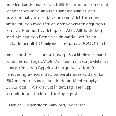
hur den kunde finansieras, fallit för argumenten om att
Johanneshov med sina tre tunnelbanelinjer och
bussterminal var det självklara området för en ny
arena, till och med fått en arenaoperatör erbjuden i
form av Hammarbys delägaren AEG. Allt hade börjat
med att han och Patric var drivande i att Bajen
tackade nej till 150 miljoner i början av 2000-talet.
Inriktningsbeslutet om att bygga Stockholmsarenan i
Johanneshov togs 2008. Där kan man skönja delar av
Ljungströms och Appelqvists argumentation: ”en
renovering av Söderstadion beräknades kosta cirka
250 miljoner kronor, men hade ändå inte uppfyllt
UEFA:s och FIFA:s krav”, står det. Jag läser upp
formuleringen i telefon för Appelqvist.
– Det är ju egentligen våra ord, säger han.