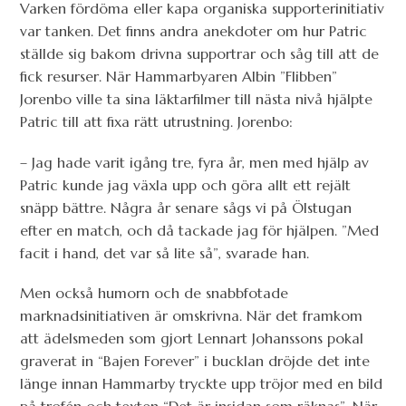
Varken fördöma eller kapa organiska supporterinitiativ
var tanken. Det finns andra anekdoter om hur Patric
ställde sig bakom drivna supportrar och såg till att de
fick resurser. När Hammarbyaren Albin ”Flibben”
Jorenbo ville ta sina läktarfilmer till nästa nivå hjälpte
Patric till att fixa rätt utrustning. Jorenbo:
– Jag hade varit igång tre, fyra år, men med hjälp av
Patric kunde jag växla upp och göra allt ett rejält
snäpp bättre. Några år senare sågs vi på Ölstugan
efter en match, och då tackade jag för hjälpen. ”Med
facit i hand, det var så lite så”, svarade han.
Men också humorn och de snabbfotade
marknadsinitiativen är omskrivna. När det framkom
att ädelsmeden som gjort Lennart Johanssons pokal
graverat in “Bajen Forever” i bucklan dröjde det inte
länge innan Hammarby tryckte upp tröjor med en bild
på trofén och texten “Det är insidan som räknas”. När