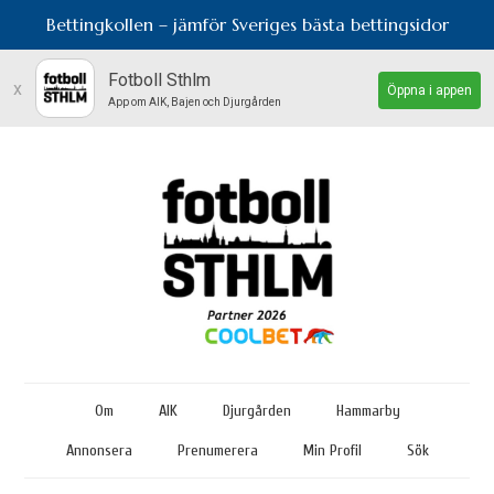
Bettingkollen – jämför Sveriges bästa bettingsidor
Fotboll Sthlm
x
Öppna i appen
App om AIK, Bajen och Djurgården
Om
AIK
Djurgården
Hammarby
Annonsera
Prenumerera
Min Profil
Sök