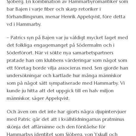
Sjöberg. En kombination av Hammarbyromantiker som
bar Bajen i varje fiber och skarp retoriker i
förhandlingsrum, menar Henrik Appelqvist, före detta
vd i Hammarby.
– Patrics syn på Bajen var ju väldigt mycket laget med
det folkliga engagemanget på Södermalm och i
Söderförort. När vi sökte nya samarbetspartners
pratade han om klubbens värderingar som något som
ett företag borde vilja associeras med. Sen gjorde han
undersökningar och kartlade hur många människor
som på något sätt sympatiserade med Hammarby. Vi
kunde ju hitta att det uppgick till en halv miljon
människor, säger Appelqvist.
Och även om det inte har gjorts några djupintervjuer
med Patric går det att i kvällstidningarnas pratminus
skönja det affärssinne och den förståelse för
Hammarbys identitet som Sjöberg, von Yxkull och