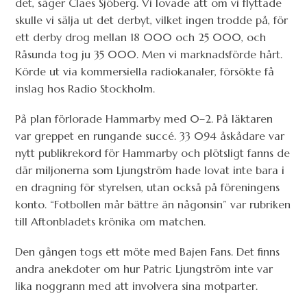
det, säger Claes Sjöberg. Vi lovade att om vi flyttade
skulle vi sälja ut det derbyt, vilket ingen trodde på, för
ett derby drog mellan 18 000 och 25 000, och
Råsunda tog ju 35 000. Men vi marknadsförde hårt.
Körde ut via kommersiella radiokanaler, försökte få
inslag hos Radio Stockholm.
På plan förlorade Hammarby med 0–2. På läktaren
var greppet en rungande succé. 33 094 åskådare var
nytt publikrekord för Hammarby och plötsligt fanns de
där miljonerna som Ljungström hade lovat inte bara i
en dragning för styrelsen, utan också på föreningens
konto. “Fotbollen mår bättre än någonsin” var rubriken
till Aftonbladets krönika om matchen.
Den gången togs ett möte med Bajen Fans. Det finns
andra anekdoter om hur Patric Ljungström inte var
lika noggrann med att involvera sina motparter.