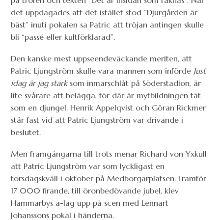
det uppdagades att det istället stod “Djurgården är
bäst” inuti pokalen sa Patric att tröjan antingen skulle
bli “passé eller kultförklarad”.
Den kanske mest uppseendeväckande meriten, att
Patric Ljungström skulle vara mannen som införde
Just
idag är jag stark
som inmarschlåt på Söderstadion, är
lite svårare att belägga, för där är mytbildningen tät
som en djungel. Henrik Appelqvist och Göran Rickmer
står fast vid att Patric Ljungström var drivande i
beslutet.
Men framgångarna till trots menar Richard von Yxkull
att Patric Ljungström var som lyckligast en
torsdagskväll i oktober på Medborgarplatsen. Framför
17 000 firande, till öronbedövande jubel, klev
Hammarbys a-lag upp på scen med Lennart
Johanssons pokal i händerna.