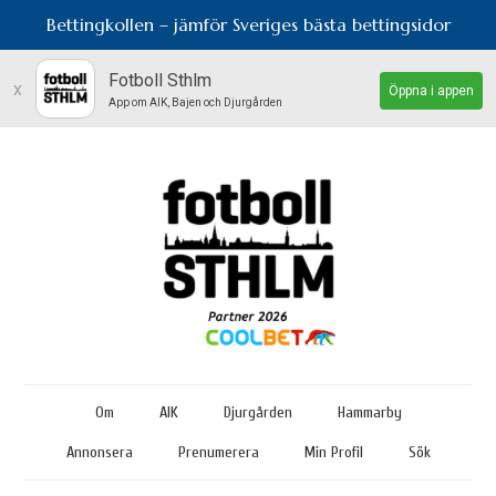
Bettingkollen – jämför Sveriges bästa bettingsidor
Fotboll Sthlm
x
Öppna i appen
App om AIK, Bajen och Djurgården
Om
AIK
Djurgården
Hammarby
Annonsera
Prenumerera
Min Profil
Sök