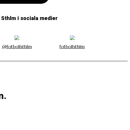
l Sthlm i sociala medier
@fotbollsthlm
fotbollsthlm
n.