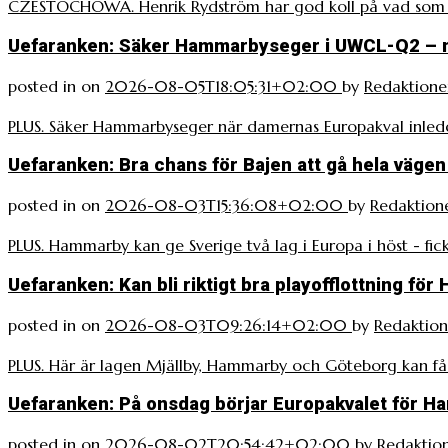
CZESTOCHOWA. Henrik Rydström har god koll på vad som v
Uefaranken: Säker Hammarbyseger i UWCL-Q2 – nu
posted in
on
2026-08-05T18:05:31+02:00
by
Redaktione
PLUS. Säker Hammarbyseger när damernas Europakval inleddes
Uefaranken: Bra chans för Bajen att gå hela vägen
posted in
on
2026-08-03T15:36:08+02:00
by
Redaktion
PLUS. Hammarby kan ge Sverige två lag i Europa i höst - fick
Uefaranken: Kan bli riktigt bra playofflottning fö
posted in
on
2026-08-03T09:26:14+02:00
by
Redaktio
PLUS. Här är lagen Mjällby, Hammarby och Göteborg kan få i
Uefaranken: På onsdag börjar Europakvalet för 
posted in
on
2026-08-02T20:54:42+02:00
by
Redaktio