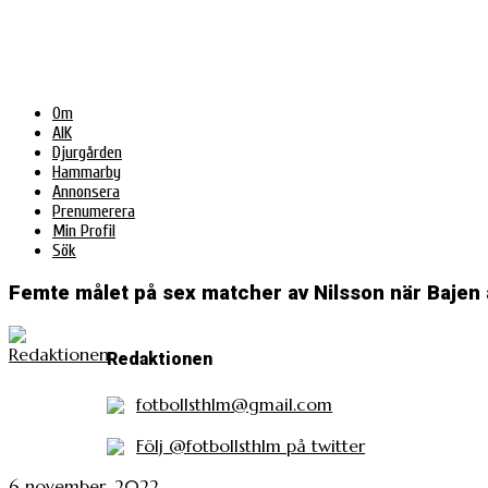
Om
AIK
Djurgården
Hammarby
Annonsera
Prenumerera
Min Profil
Sök
Femte målet på sex matcher av Nilsson när Bajen
Redaktionen
fotbollsthlm@gmail.com
Följ @fotbollsthlm på twitter
6 november, 2022