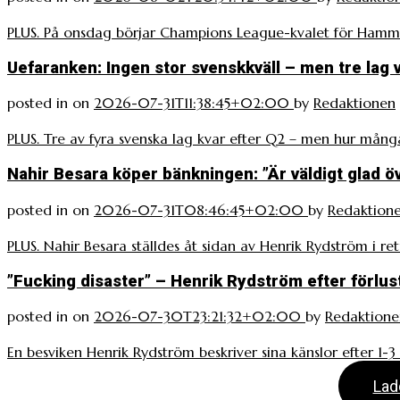
PLUS. På onsdag börjar Champions League-kvalet för Hamma
Uefaranken: Ingen stor svenskkväll – men tre lag v
posted in
on
2026-07-31T11:38:45+02:00
by
Redaktionen
PLUS. Tre av fyra svenska lag kvar efter Q2 – men hur många
Nahir Besara köper bänkningen: ”Är väldigt glad ö
posted in
on
2026-07-31T08:46:45+02:00
by
Redaktion
PLUS. Nahir Besara ställdes åt sidan av Henrik Rydström i r
”Fucking disaster” – Henrik Rydström efter förlus
posted in
on
2026-07-30T23:21:32+02:00
by
Redaktione
En besviken Henrik Rydström beskriver sina känslor efter 1-
Lad