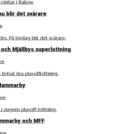
äntar i Rakow.
 blir det svårare
n
. På lördag blir det svårare.
 och Mjällbys superlottning
en
 hyfsat bra playofflottning.
r Hammarby
nen
 dagens playoff-lottning.
Hammarby och MFF
nen