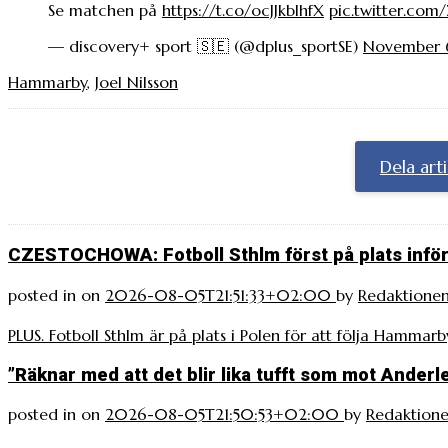
Se matchen på
https://t.co/ocJJkbIhfX
pic.twitter.com
— discovery+ sport 🇸🇪 (@dplus_sportSE)
November 
Hammarby
,
Joel Nilsson
Dela art
CZESTOCHOWA: Fotboll Sthlm först på plats inför
posted in
on
2026-08-05T21:51:33+02:00
by
Redaktione
PLUS. Fotboll Sthlm är på plats i Polen för att följa Hamma
”Räknar med att det blir lika tufft som mot Ander
posted in
on
2026-08-05T21:50:53+02:00
by
Redaktion