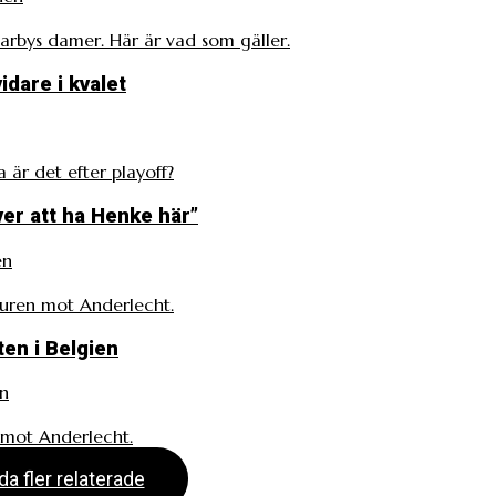
rbys damer. Här är vad som gäller.
idare i kvalet
 är det efter playoff?
ver att ha Henke här”
en
eturen mot Anderlecht.
ten i Belgien
n
3 mot Anderlecht.
da fler relaterade