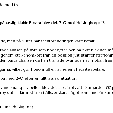
påpasslig Nahir Besara blev det 2-0 mot Helsingborgs IF.
nde, men på slutet har scenförändringen varit totalt.
tade Nilsson på nytt som högerytter och på nytt blev han mål
 genom ett kanonskott från en position just utanför straffom
den bästa chansen då han träffade ovansidan av
ribban från 
rna, vilket gör honom till en av seriens hetaste spelare.
å med 2-0 efter en tilltrasslad situation.
ancemang i tabellen blev det inte, trots att Djurgården (57
y slutar därmed trea i Allsvenskan, något som innebär Eur
en mot Helsingborg.