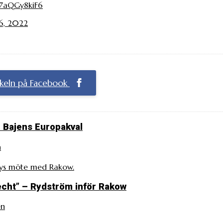
/7aQGy8kiF6
6, 2022
ikeln på Facebook
 Bajens Europakval
n
rbys möte med Rakow.
lecht” – Rydström inför Rakow
en