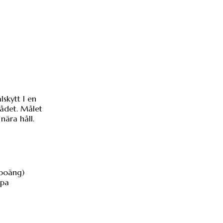
skytt I en
rådet. Målet
nära håll.
 poäng)
opa