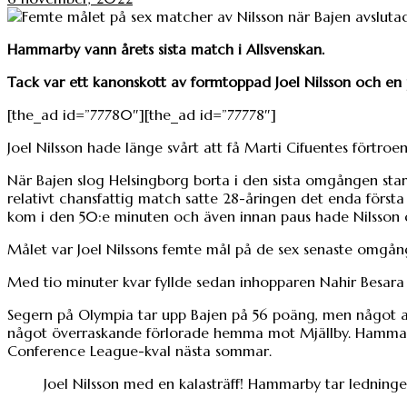
Hammarby vann årets sista match i Allsvenskan.
Tack var ett kanonskott av formtoppad Joel Nilsson och en 
[the_ad id=”77780″][the_ad id=”77778″]
Joel Nilsson hade länge svårt att få Marti Cifuentes förtroe
När Bajen slog Helsingborg borta i den sista omgången star
relativt chansfattig match satte 28-åringen det enda första
kom i den 50:e minuten och även innan paus hade Nilsson 
Målet var Joel Nilssons femte mål på de sex senaste omgånga
Med tio minuter kvar fyllde sedan inhopparen Nahir Besara p
Segern på Olympia tar upp Bajen på 56 poäng, men något av
något överraskande förlorade hemma mot Mjällby. Hammarb
Conference League-kval nästa sommar.
Joel Nilsson med en kalasträff! Hammarby tar ledning