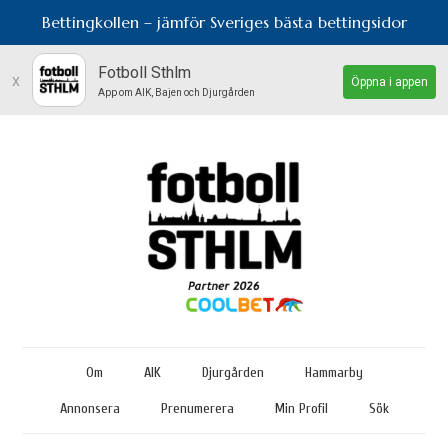
Bettingkollen – jämför Sveriges bästa bettingsidor
Fotboll Sthlm
x
Öppna i appen
App om AIK, Bajen och Djurgården
Om
AIK
Djurgården
Hammarby
Annonsera
Prenumerera
Min Profil
Sök