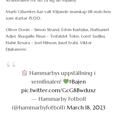
Strandvallen för att ta sig an Mjällby.
Marti Cifuentes har valt följande manskap till matchen
som startar 15:00.
Oliver Dovin – Simon Strand, Edvin Kurtulus, Nathaniel
Adjei, Shaquille Pinas – Tesfaldet Tekie, Loret Sadiku,
Nahir Besara – Joel Nilsson, Jusef Erabi, Viktor
Djukanovic
Hammarbys uppställning i
semifinalen!
#Bajen
pic.twitter.com/GcG8Bwduxz
— Hammarby Fotboll
(@hammarbyfotboll)
March 18, 2023