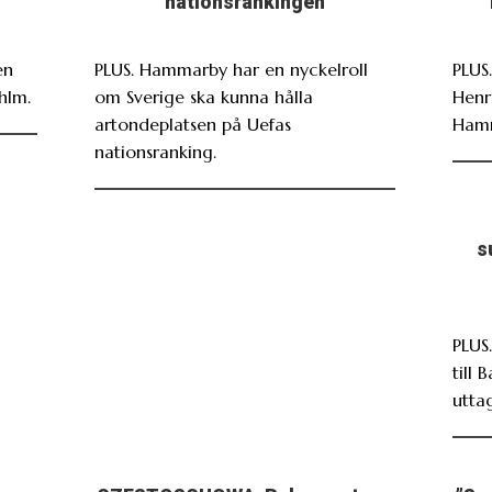
nationsrankingen
en
PLUS. Hammarby har en nyckelroll
PLUS
hlm.
om Sverige ska kunna hålla
Henr
artondeplatsen på Uefas
Ham
nationsranking.
s
PLUS
till 
utta