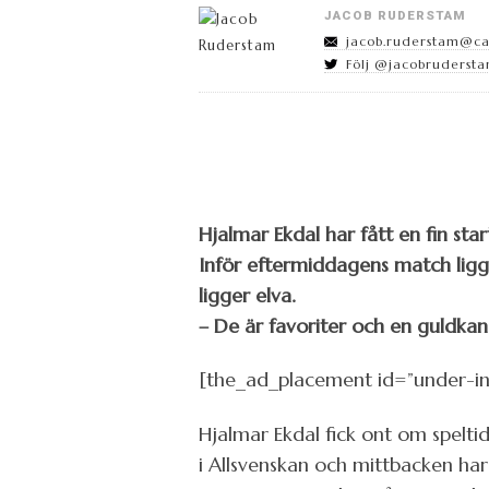
JACOB RUDERSTAM
jacob.ruderstam@cap
Följ @jacobrudersta
Hjalmar Ekdal har fått en fin start 
Inför eftermiddagens match lig
ligger elva.
– De är favoriter och en guldkan
[the_ad_placement id=”under-i
Hjalmar Ekdal fick ont om speltid
i Allsvenskan och mittbacken har