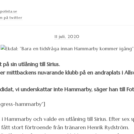
olista.se
m på twitter
11 juli, 2020
på sin utlåning till Sirius.
ger mittbackens nuvarande klubb på en andraplats i 
didat, vi underskattar inte Hammarby, säger han till Fo
ngress-hammarby”]
 i Hammarby och valde en utlåning till Sirius. Efter sex
 fått stort förtroende från tränaren Henrik Rydström.