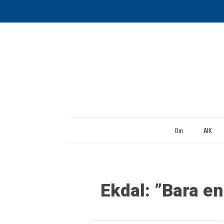
Om
AIK
Ekdal: ”Bara e