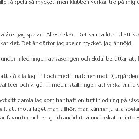
kulle få spela så mycket, men klubben verkar tro på mig 
ta året jag spelar i Allsvenskan. Det kan ta lite tid att
kar det. Det är därför jag spelar mycket. Jag är nöjd.
h under inledningen av säsongen och Ekdal berättar att l
t att slå alla lag. Till och med i matchen mot Djurgården
valitéer och vi går in med inställningen att vi ska vinna
mot sitt gamla lag som har haft en tuff inledning på säs
iellt att möta laget man tillhör, man känner ju alla spela
De är favoriter och en guldkandidat, vi underskattar in