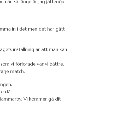
och än så länge är jag jättenöjd
 komma in i det men det har gått
agets inställning är att man kan
 som vi förlorade var vi bättre.
 varje match.
ongen.
re där.
te Hammarby. Vi kommer gå dit