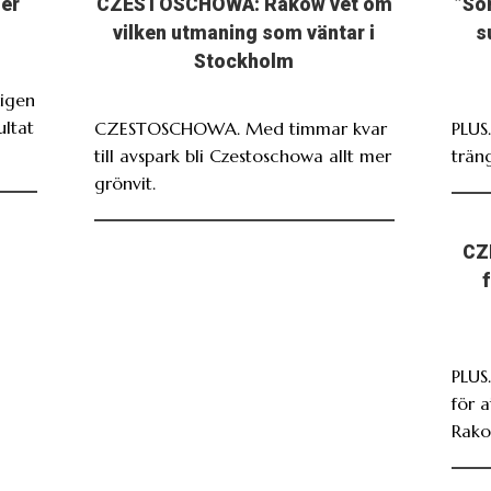
ser
CZESTOSCHOWA: Rakow vet om
”So
vilken utmaning som väntar i
s
Stockholm
igen
ultat
CZESTOSCHOWA. Med timmar kvar
PLUS
till avspark bli Czestoschowa allt mer
träng
grönvit.
CZ
PLUS.
för 
Rako