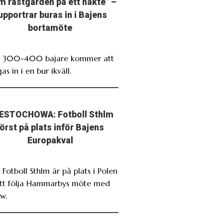
m rastgården på ett häkte” –
upportrar buras in i Bajens
bortamöte
. 300-400 bajare kommer att
as in i en bur ikväll.
ESTOCHOWA: Fotboll Sthlm
först på plats inför Bajens
Europakval
 Fotboll Sthlm är på plats i Polen
att följa Hammarbys möte med
w.