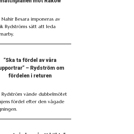
matchplanen mot Rakow
. Nahir Besara imponeras av
ik Rydströms sätt att leda
marby.
”Ska ta fördel av våra
upportrar” – Rydström om
fördelen i returen
. Rydström vände dubbelmötet
Bajens fördel efter den vågade
gningen.