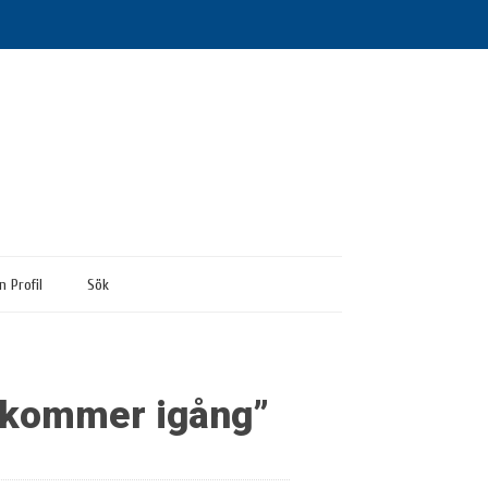
n Profil
Sök
y kommer igång”