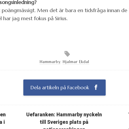
ongsinledning?
nt poängmässigt. Men det är bara en tidsfråga innan 
l har jag mest fokus på Sirius.
Hammarby
,
Hjalmar Ekdal
Dela artikeln på Facebook
ten
Uefaranken: Hammarby nyckeln
a i
till Sveriges plats på