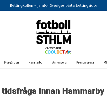
Bettingkollen – jämför Sveriges bästa bettingsidor
Djurgården
Hammarby
Annonsera
Prenumerera
Mi
n tidsfråga innan Hammarb