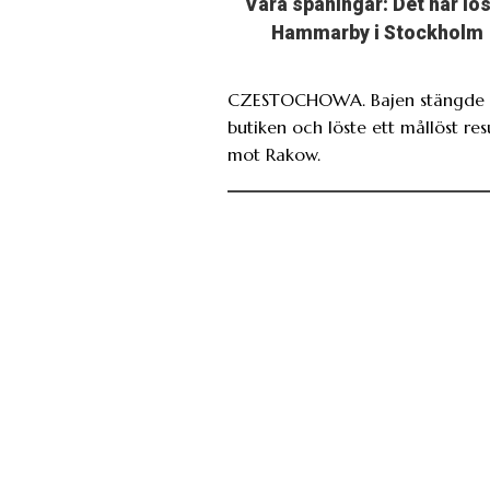
Våra spaningar: Det här lö
Hammarby i Stockholm
CZESTOCHOWA. Bajen stängde 
butiken och löste ett mållöst res
mot Rakow.