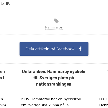
a IP.
Hammarby
Dela artikeln på Facebook
ten
Uefaranken: Hammarby nyckeln
a i
till Sveriges plats på
nationsrankingen
en
PLUS. Hammarby har en nyckelroll
PLUS
hlm.
om Sverige ska kunna hålla
Henr