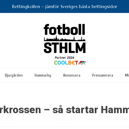
Bettingkollen – jämför Sveriges bästa bettingsidor
Djurgården
Hammarby
Annonsera
Prenumerera
Mi
ärkrossen – så startar Ham