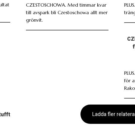
ultat
CZESTOSCHOWA. Med timmar kvar
PLUS
till avspark bli Czestoschowa allt mer
träng
grönvit.
CZ
PLUS.
för 
Rako
Ladda fler relater
tufft