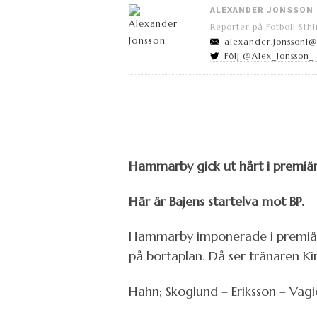
ALEXANDER JONSSON
Reporter på Fotboll Sth
alexander.jonsson1
Följ @Alex_Jonsson_ 
Hammarby gick ut hårt i premiä
Här är Bajens startelva mot BP.
Hammarby imponerade i premiäre
på bortaplan. Då ser tränaren Ki
Hahn; Skoglund – Eriksson – Vagic