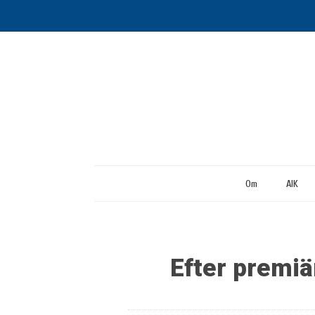
Om
AIK
Efter premi