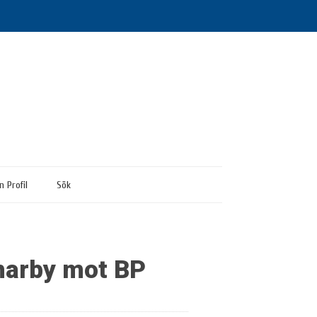
n Profil
Sök
marby mot BP