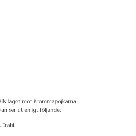
älls laget mot Brommapojkarna
n ser ut enligt följande:
 Erabi.