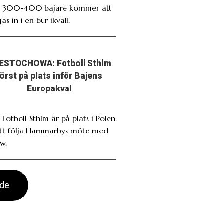
. 300-400 bajare kommer att
as in i en bur ikväll.
ESTOCHOWA: Fotboll Sthlm
först på plats inför Bajens
Europakval
 Fotboll Sthlm är på plats i Polen
att följa Hammarbys möte med
w.
ade