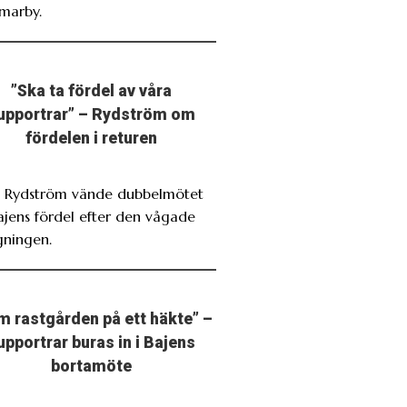
marby.
”Ska ta fördel av våra
upportrar” – Rydström om
fördelen i returen
. Rydström vände dubbelmötet
Bajens fördel efter den vågade
gningen.
m rastgården på ett häkte” –
upportrar buras in i Bajens
bortamöte