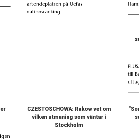
artondeplatsen på Uefas
Ham
nationsranking.
s
PLUS
till 
utta
ser
CZESTOSCHOWA: Rakow vet om
”So
vilken utmaning som väntar i
s
Stockholm
igen