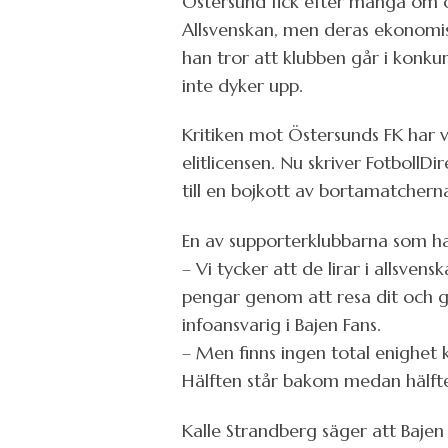
Östersund fick efter många om oc
Allsvenskan, men deras ekonomis
han tror att klubben går i konkur
inte dyker upp.
Kritiken mot Östersunds FK har v
elitlicensen. Nu skriver Fotboll
till en bojkott av bortamatchern
En av supporterklubbarna som ha
– Vi tycker att de lirar i allsve
pengar genom att resa dit och g
infoansvarig i Bajen Fans.
– Men finns ingen total enighet 
Hälften står bakom medan hälften
Kalle Strandberg säger att Bajen