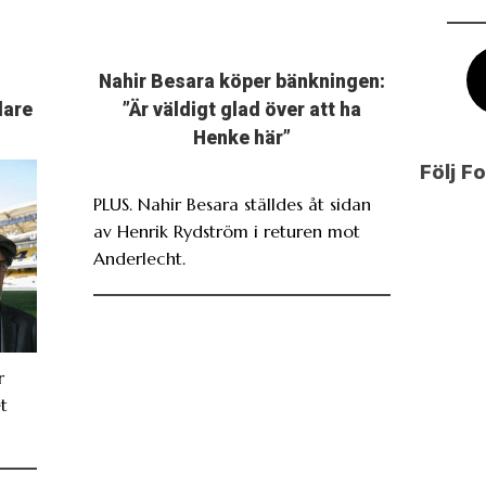
Nahir Besara köper bänkningen:
dare
”Är väldigt glad över att ha
Henke här”
Följ F
PLUS. Nahir Besara ställdes åt sidan
av Henrik Rydström i returen mot
Anderlecht.
r
t