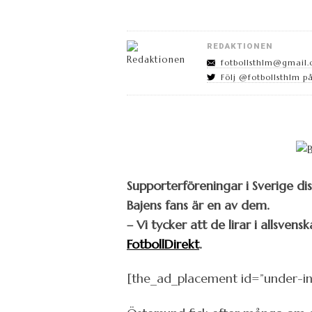
REDAKTIONEN
fotbollsthlm@gmail
Följ @fotbollsthlm på
Supporterföreningar i Sverige d
Bajens fans är en av dem.
– Vi tycker att de lirar i allsven
FotbollDirekt
.
[the_ad_placement id=”under-i