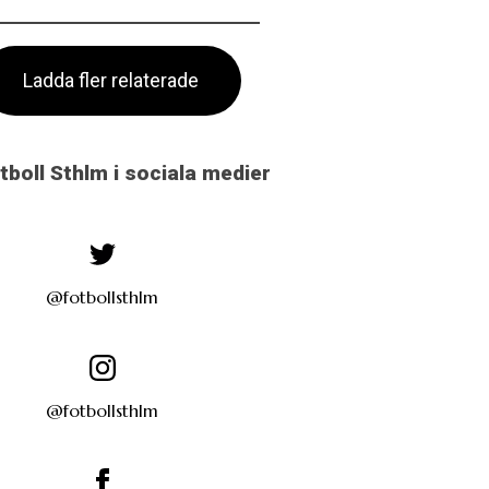
Ladda fler relaterade
otboll Sthlm i sociala medier
@fotbollsthlm
@fotbollsthlm