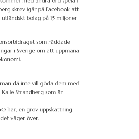
FK kommer med andra ord spela i
berg skrev igår på Facebook att
 utländskt bolag på 15 miljoner
 sponsorbidraget som räddade
eringar i Sverige om att uppmana
 ekonomi.
att man då inte vill göda dem med
r Kalle Strandberg som är
50 här, en grov uppskattning.
t det väger över.