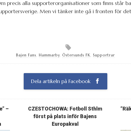
 Om precis alla supporterorganisationer som finns står b
upportersverige. Men vi tänker inte gå i fronten för det
Bajen Fans
,
Hammarby
,
Östersunds FK
,
Supportrar
Dela artikeln på Facebook
e” –
CZESTOCHOWA: Fotboll Sthlm
”Räk
först på plats inför Bajens
h
Europakval