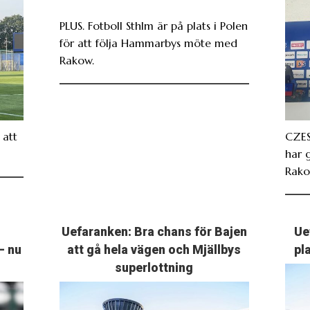
PLUS. Fotboll Sthlm är på plats i Polen
för att följa Hammarbys möte med
Rakow.
att
CZES
har 
Rako
Uefaranken: Bra chans för Bajen
Ue
– nu
att gå hela vägen och Mjällbys
pl
superlottning