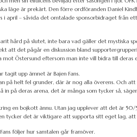
h men sin elitlicens beviljad efter säsongen i fjol. Ö
ka läge är prekärt. Den förre ordföranden Daniel Kind
s i april – såvida det omtalade sponsorbidraget från ett
arit hård på slutet, inte bara vad gäller det mystiska
Direkt att det pågår en diskussion bland supportergrupp
a mot Östersund eftersom man inte vill bidra till deras
r tagit upp ämnet är Bajen Fans.
nskan på helt fel grunder, där är nog alla överens. Och 
å in på deras arena, det är många som tycker så, säge
kring en bojkott ännu. Utan jag upplever att det är 50/
 tycker det är viktigare att supporta sitt eget lag, at
 Fans följer hur samtalen går framöver.