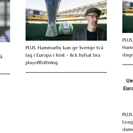
PLUS.
Hamm
PLUS. Hammarby kan ge Sverige två
dage
lag i Europa i höst - fick hyfsat bra
På
playofflottning.
Ue
Eur
PLUS
Leag
dame