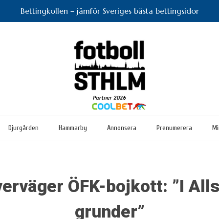
Bettingkollen – jämför Sveriges bästa bettingsidor
Djurgården
Hammarby
Annonsera
Prenumerera
Mi
erväger ÖFK-bojkott: ”I All
grunder”