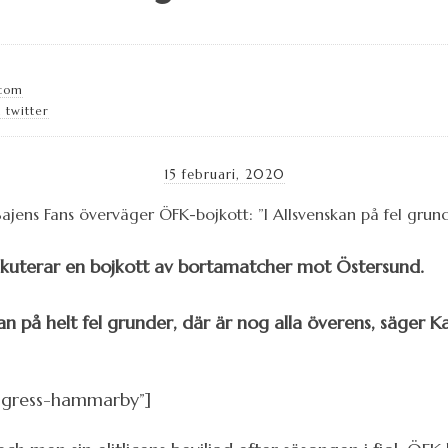
.com
 twitter
15 februari, 2020
iskuterar en bojkott av bortamatcher mot Östersund.
skan på helt fel grunder, där är nog alla överens, säger Ka
ngress-hammarby”]