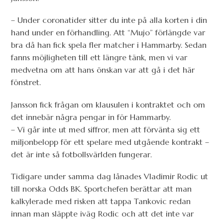
– Under coronatider sitter du inte på alla korten i din
hand under en förhandling. Att “Mujo” förlängde var
bra då han fick spela fler matcher i Hammarby. Sedan
fanns möjligheten till ett längre tänk, men vi var
medvetna om att hans önskan var att gå i det här
fönstret.
Jansson fick frågan om klausulen i kontraktet och om
det innebär några pengar in för Hammarby.
– Vi går inte ut med siffror, men att förvänta sig ett
miljonbelopp för ett spelare med utgående kontrakt –
det är inte så fotbollsvärlden fungerar.
Tidigare under samma dag lånades Vladimir Rodic ut
till norska Odds BK. Sportchefen berättar att man
kalkylerade med risken att tappa Tankovic redan
innan man släppte iväg Rodic och att det inte var