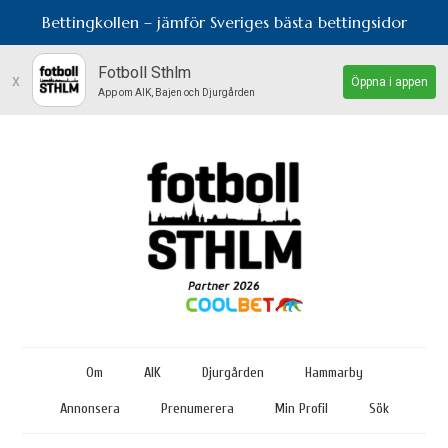
Bettingkollen – jämför Sveriges bästa bettingsidor
Fotboll Sthlm
x
Öppna i appen
App om AIK, Bajen och Djurgården
Om
AIK
Djurgården
Hammarby
Annonsera
Prenumerera
Min Profil
Sök