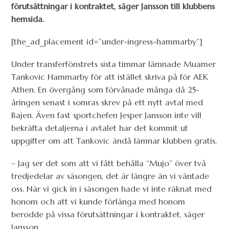
förutsättningar i kontraktet, säger Jansson till klubbens
hemsida.
[the_ad_placement id=”under-ingress-hammarby”]
Under transferfönstrets sista timmar lämnade Muamer
Tankovic Hammarby för att istället skriva på för AEK
Athen. En övergång som förvånade många då 25-
åringen senast i somras skrev på ett nytt avtal med
Bajen. Även fast sportchefen Jesper Jansson inte vill
bekräfta detaljerna i avtalet har det kommit ut
uppgifter om att Tankovic ändå lämnar klubben gratis.
– Jag ser det som att vi fått behålla “Mujo” över två
tredjedelar av säsongen, det är längre än vi väntade
oss. När vi gick in i säsongen hade vi inte räknat med
honom och att vi kunde förlänga med honom
berodde på vissa förutsättningar i kontraktet, säger
Jansson.