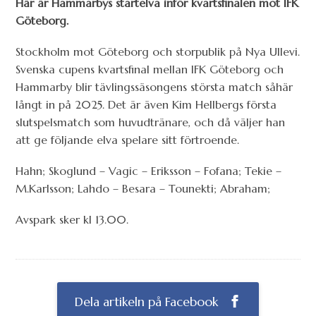
Här är Hammarbys startelva inför kvartsfinalen mot IFK
Göteborg.
Stockholm mot Göteborg och storpublik på Nya Ullevi.
Svenska cupens kvartsfinal mellan IFK Göteborg och
Hammarby blir tävlingssäsongens största match såhär
långt in på 2025. Det är även Kim Hellbergs första
slutspelsmatch som huvudtränare, och då väljer han
att ge följande elva spelare sitt förtroende.
Hahn; Skoglund – Vagic – Eriksson – Fofana; Tekie –
M.Karlsson; Lahdo – Besara – Tounekti; Abraham;
Avspark sker kl 13.00.
Dela artikeln på Facebook