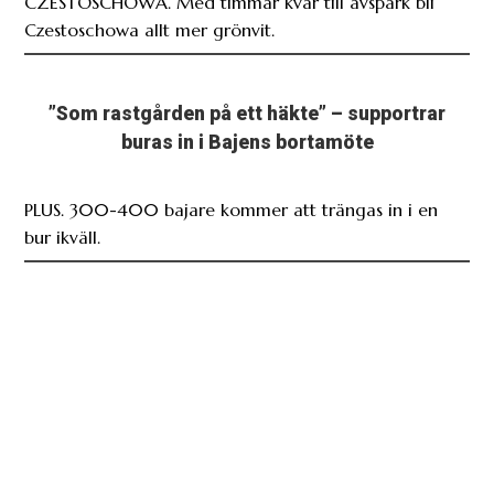
CZESTOSCHOWA. Med timmar kvar till avspark bli
Czestoschowa allt mer grönvit.
”Som rastgården på ett häkte” – supportrar
buras in i Bajens bortamöte
PLUS. 300-400 bajare kommer att trängas in i en
bur ikväll.