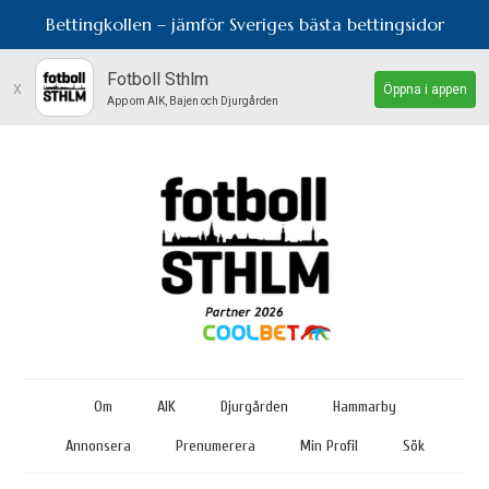
Bettingkollen – jämför Sveriges bästa bettingsidor
Fotboll Sthlm
x
Öppna i appen
App om AIK, Bajen och Djurgården
Om
AIK
Djurgården
Hammarby
Annonsera
Prenumerera
Min Profil
Sök