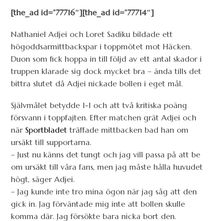
[the_ad id=”77716″][the_ad id=”77714″]
Nathaniel Adjei och Loret Sadiku bildade ett
högoddsarmittbackspar i toppmötet mot Häcken.
Duon som fick hoppa in till följd av ett antal skador i
truppen klarade sig dock mycket bra – ända tills det
bittra slutet då Adjei nickade bollen i eget mål.
Självmålet betydde 1-1 och att två kritiska poäng
försvann i toppfajten. Efter matchen grät Adjei och
när
Sportbladet
träffade mittbacken bad han om
ursäkt till supportarna.
– Just nu känns det tungt och jag vill passa på att be
om ursäkt till våra fans, men jag måste hålla huvudet
högt, säger Adjei.
– Jag kunde inte tro mina ögon när jag såg att den
gick in. Jag förväntade mig inte att bollen skulle
komma där. Jag försökte bara nicka bort den.