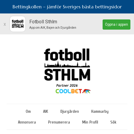
Bettingkollen – jämför Sveriges bästa bettingsidor
Fotboll Sthlm
x
Öppna i appen
App om AIK, Bajen och Djurgården
Om
AIK
Djurgården
Hammarby
Annonsera
Prenumerera
Min Profil
Sök