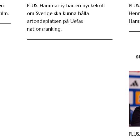
en
PLUS. Hammarby har en nyckelroll
PLUS
hlm.
om Sverige ska kunna hålla
Henr
artondeplatsen på Uefas
Ham
nationsranking.
s
PLUS