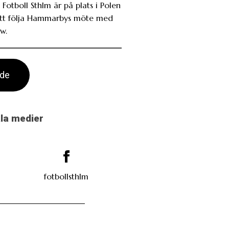
 Fotboll Sthlm är på plats i Polen
att följa Hammarbys möte med
w.
ade
ala medier
fotbollsthlm