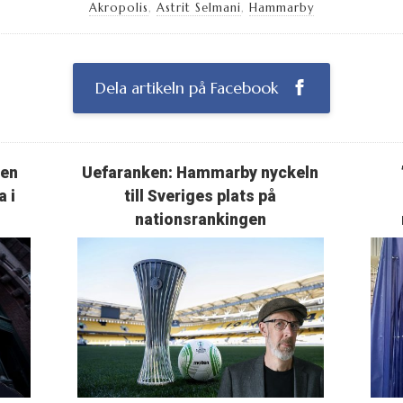
Akropolis
,
Astrit Selmani
,
Hammarby
Dela artikeln på Facebook
ten
Uefaranken: Hammarby nyckeln
a i
till Sveriges plats på
nationsrankingen