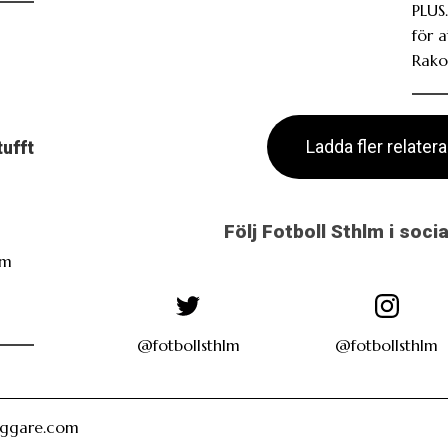
PLUS.
för 
Rako
Ladda fler relater
tufft
Följ Fotboll Sthlm i soci
öm
i
@fotbollsthlm
@fotbollsthlm
oggare.com