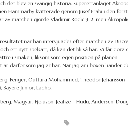
ch det blev en svängig historia. Superettanlaget Akropo
en Hammarby kvitterade genom Jusef Erabi i den första 
 av matchen gjorde Vladimir Rodic 3-2, men Akropolis
 resultatet när han intervjuades efter matchen av Disco
och ett nytt spelsätt, då kan det bli så här. Vi får göra 
ttre i smaken, liksom som egen position på planen.
Det är därför som jag är här. När jag är i boxen händer d
rg, Fenger, Outtara Mohammed, Theodor Johansson – Da
i, Bayere Junior, Ladho.
berg, Magyar, Fjoluson, Jeahze – Hudu, Andersen, Doug