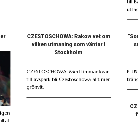
till 
utta
ser
CZESTOSCHOWA: Rakow vet om
”So
vilken utmaning som väntar i
s
Stockholm
CZESTOSCHOWA. Med timmar kvar
PLUS
till avspark bli Czestoschowa allt mer
träng
grönvit.
CZ
igen
ultat