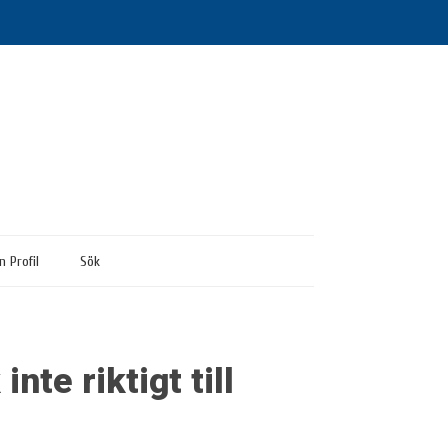
n Profil
Sök
nte riktigt till