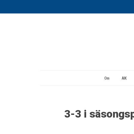
Om
AIK
3-3 i säsongspr