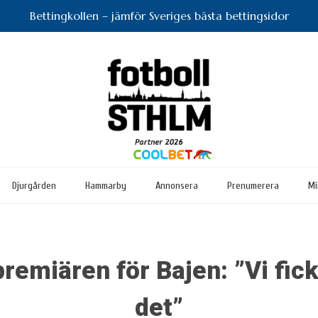
Bettingkollen – jämför Sveriges bästa bettingsidor
Djurgården
Hammarby
Annonsera
Prenumerera
Mi
emiären för Bajen: ”Vi fick i
det”