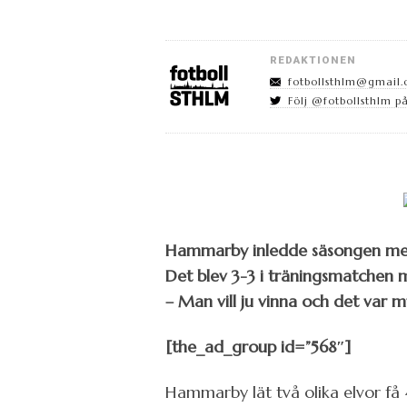
REDAKTIONEN
fotbollsthlm@gmail
Följ @fotbollsthlm på
Hammarby inledde säsongen med
Det blev 3-3 i träningsmatchen m
– Man vill ju vinna och det var my
[the_ad_group id=”568″]
Hammarby lät två olika elvor få