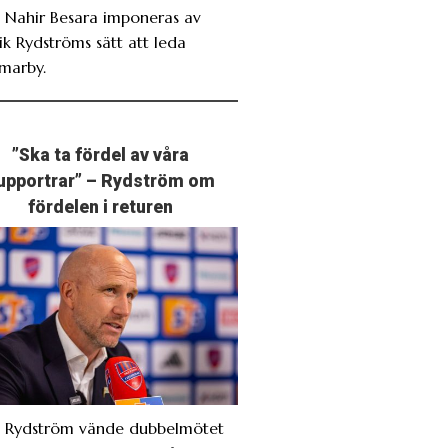
. Nahir Besara imponeras av
ik Rydströms sätt att leda
marby.
”Ska ta fördel av våra
upportrar” – Rydström om
fördelen i returen
. Rydström vände dubbelmötet