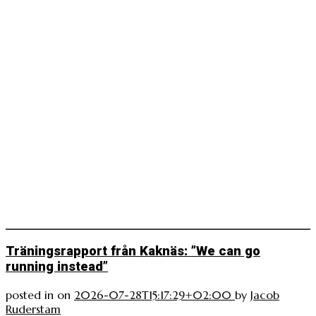
Träningsrapport från Kaknäs: ”We can go
running instead”
posted in
on
2026-07-28T15:17:29+02:00
by
Jacob
Ruderstam