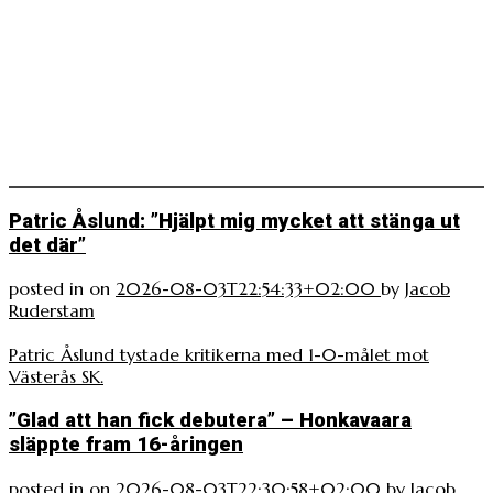
Patric Åslund: ”Hjälpt mig mycket att stänga ut
det där”
posted in
on
2026-08-03T22:54:33+02:00
by
Jacob
Ruderstam
Patric Åslund tystade kritikerna med 1-0-målet mot
Västerås SK.
”Glad att han fick debutera” – Honkavaara
släppte fram 16-åringen
posted in
on
2026-08-03T22:30:58+02:00
by
Jacob