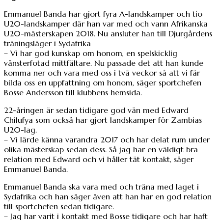
Emmanuel Banda har gjort fyra A-landskamper och tio
U20-landskamper där han var med och vann Afrikanska
U20-mästerskapen 2018. Nu ansluter han till Djurgårdens
träningsläger i Sydafrika
– Vi har god kunskap om honom, en spelskicklig
vänsterfotad mittfältare. Nu passade det att han kunde
komma ner och vara med oss i två veckor så att vi får
bilda oss en uppfattning om honom, säger sportchefen
Bosse Andersson till klubbens hemsida.
22-åringen är sedan tidigare god vän med Edward
Chilufya som också har gjort landskamper för Zambias
U20-lag.
– Vi lärde känna varandra 2017 och har delat rum under
olika mästerskap sedan dess. Så jag har en väldigt bra
relation med Edward och vi håller tät kontakt, säger
Emmanuel Banda.
Emmanuel Banda ska vara med och träna med laget i
Sydafrika och han säger även att han har en god relation
till sportchefen sedan tidigare.
– Jag har varit i kontakt med Bosse tidigare och har haft