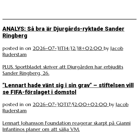
ANALYS: Så bra är Djurgårds-ryktade Sander
Ringberg
posted in
on
2026-07-31T14:32:38+02:00
by
Jacob
Ruderstam
PLUS. Sportbladet skriver att Djurgården har erbjudits
Sander Ringberg, 26.
”Lennart hade vänt sig i sin grav” – stiftelsen vill
se FIFA-förslaget i domstol
posted in
on
2026-07-30T17:52:00+02:00
by
Jacob
Ruderstam
Lennart Johansson Foundation reagerar skarpt på Gianni
Infantinos planer om att sälja VM.