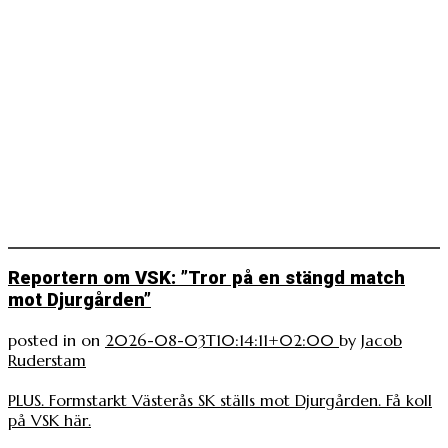
Reportern om VSK: ”Tror på en stängd match
mot Djurgården”
posted in
on
2026-08-03T10:14:11+02:00
by
Jacob
Ruderstam
PLUS. Formstarkt Västerås SK ställs mot Djurgården. Få koll
på VSK här.