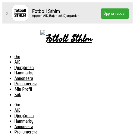
Fotboll Sthlm
x
Öppna i appen
App om AIK, Bajen och Djurgården
Om
AIK
Djurgården
Hammarby
Annonsera
Prenumerera
Min Profil
Sök
Om
AIK
Djurgården
Hammarby
Annonsera
Prenumerera