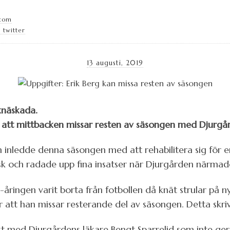
.com
 twitter
13 augusti, 2019
 knäskada.
 att mittbacken missar resten av säsongen med Djurgå
h inledde denna säsongen med att rehabilitera sig för 
sk och radade upp fina insatser när Djurgården närmade
ringen varit borta från fotbollen då knät strular på nyt
bär att han missar resterande del av säsongen. Detta skri
kt med Djurgårdens läkare Bengt Sparrelid som inte ger 