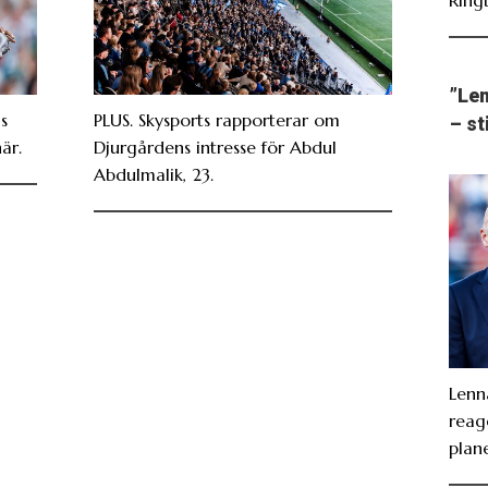
”Len
s
PLUS. Skysports rapporterar om
– st
är.
Djurgårdens intresse för Abdul
Abdulmalik, 23.
Lenn
reag
plan