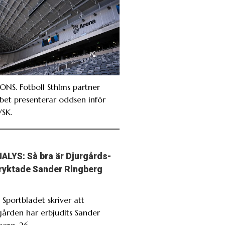
NS. Fotboll Sthlms partner
bet presenterar oddsen inför
VSK.
ALYS: Så bra är Djurgårds-
ryktade Sander Ringberg
 Sportbladet skriver att
gården har erbjudits Sander
berg, 26.