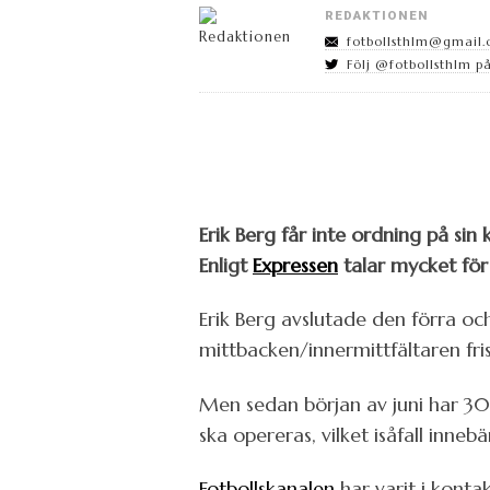
REDAKTIONEN
fotbollsthlm@gmail
Följ @fotbollsthlm på
Erik Berg får inte ordning på sin
Enligt
Expressen
talar mycket för
Erik Berg avslutade den förra oc
mittbacken/innermittfältaren fri
Men sedan början av juni har 30-å
ska opereras, vilket isåfall inne
Fotbollskanalen
har varit i konta