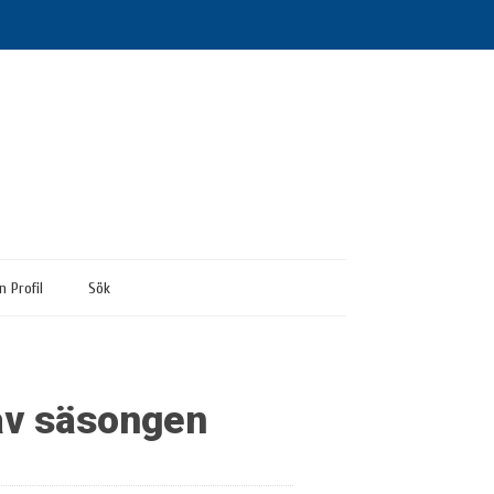
n Profil
Sök
 av säsongen