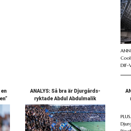
ANNO
Cool
DIF-
 en
ANALYS: Så bra är Djurgårds-
AN
en”
ryktade Abdul Abdulmalik
PLUS.
Djur
Ring