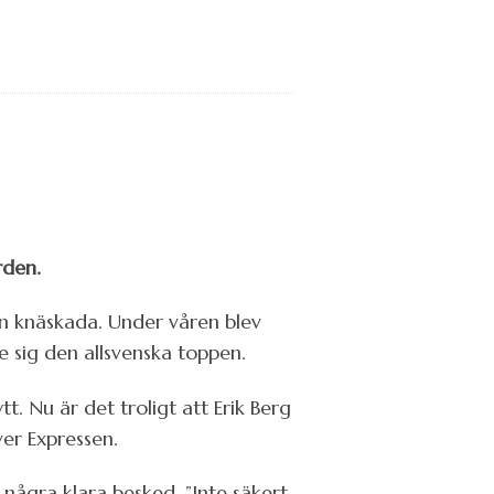
rden.
en knäskada. Under våren blev
 sig den allsvenska toppen.
t. Nu är det troligt att Erik Berg
ver Expressen.
några klara besked. ”Inte säkert