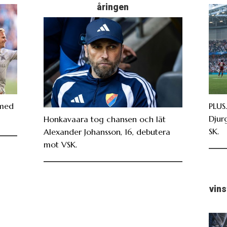
åringen
 med
PLUS
Djur
Honkavaara tog chansen och lät
SK.
Alexander Johansson, 16, debutera
mot VSK.
vin