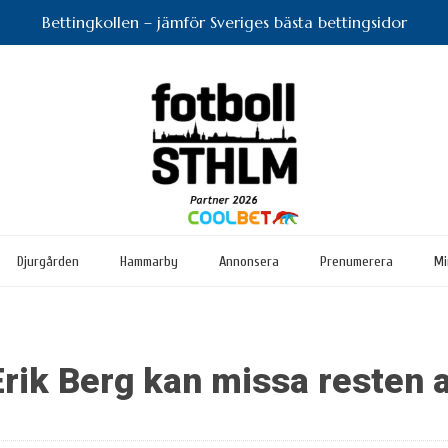
Bettingkollen – jämför Sveriges bästa bettingsidor
Djurgården
Hammarby
Annonsera
Prenumerera
Mi
Erik Berg kan missa resten