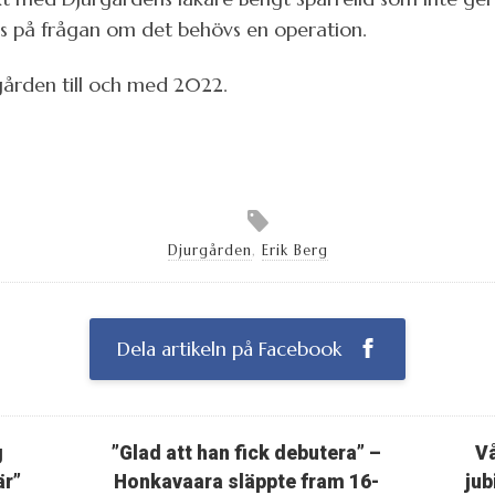
 sms på frågan om det behövs en operation.
gården till och med 2022.
Djurgården
,
Erik Berg
Dela artikeln på Facebook
g
”Glad att han fick debutera” –
Vå
är”
Honkavaara släppte fram 16-
jub