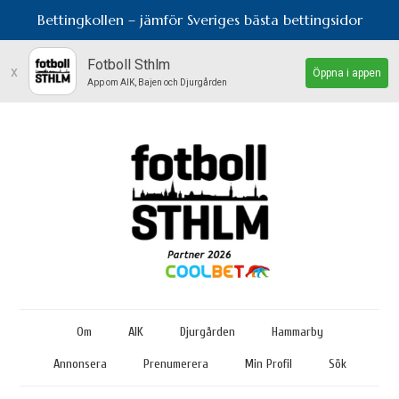
Bettingkollen – jämför Sveriges bästa bettingsidor
Fotboll Sthlm
x
Öppna i appen
App om AIK, Bajen och Djurgården
Om
AIK
Djurgården
Hammarby
Annonsera
Prenumerera
Min Profil
Sök