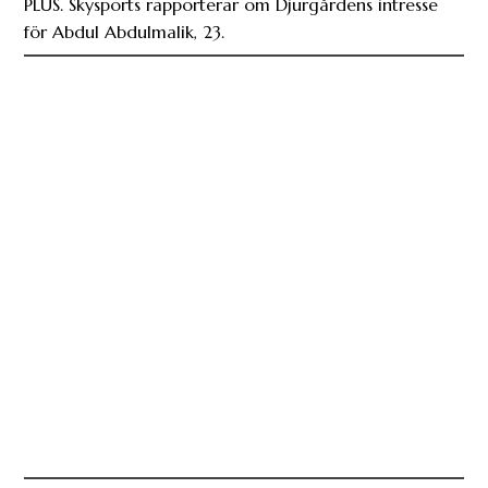
PLUS. Skysports rapporterar om Djurgårdens intresse
för Abdul Abdulmalik, 23.
”Lennart hade vänt sig i sin grav” – stiftelsen vill