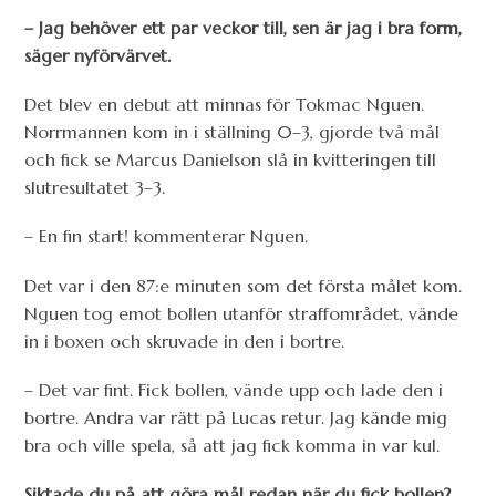
– Jag behöver ett par veckor till, sen är jag i bra form,
säger nyförvärvet.
Det blev en debut att minnas för Tokmac Nguen.
Norrmannen kom in i ställning 0–3, gjorde två mål
och fick se Marcus Danielson slå in kvitteringen till
slutresultatet 3–3.
– En fin start! kommenterar Nguen.
Det var i den 87:e minuten som det första målet kom.
Nguen tog emot bollen utanför straffområdet, vände
in i boxen och skruvade in den i bortre.
– Det var fint. Fick bollen, vände upp och lade den i
bortre. Andra var rätt på Lucas retur. Jag kände mig
bra och ville spela, så att jag fick komma in var kul.
Siktade du på att göra mål redan när du fick bollen?