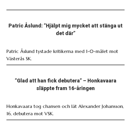
Patric Åslund: ”Hjälpt mig mycket att stänga ut
det där”
Patric Åslund tystade kritikerna med 1-0-målet mot
Västerås SK.
”Glad att han fick debutera” – Honkavaara
släppte fram 16-åringen
Honkavaara tog chansen och lät Alexander Johansson,
16, debutera mot VSK.