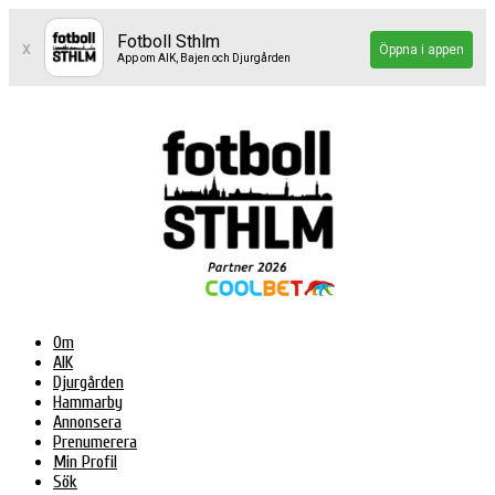
Fotboll Sthlm
x
Öppna i appen
App om AIK, Bajen och Djurgården
Om
AIK
Djurgården
Hammarby
Annonsera
Prenumerera
Min Profil
Sök