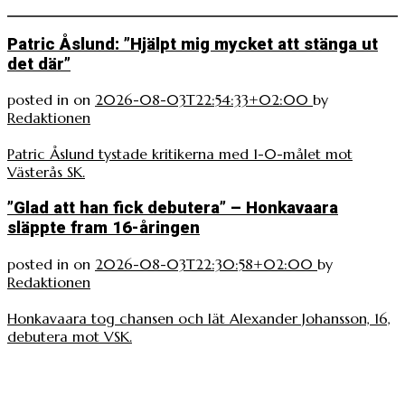
Patric Åslund: ”Hjälpt mig mycket att stänga ut
det där”
posted in
on
2026-08-03T22:54:33+02:00
by
Redaktionen
Patric Åslund tystade kritikerna med 1-0-målet mot
Västerås SK.
”Glad att han fick debutera” – Honkavaara
släppte fram 16-åringen
posted in
on
2026-08-03T22:30:58+02:00
by
Redaktionen
Honkavaara tog chansen och lät Alexander Johansson, 16,
debutera mot VSK.