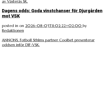
av Västerås SK.
Dagens odds: Goda vinstchanser för Djurgården
mot VSK
posted in
on
2026-08-03T11:02:22+02:00
by
Redaktionen
ANNONS. Fotboll Sthlms partner Coolbet presenterar
oddsen inför DIF-VSK.