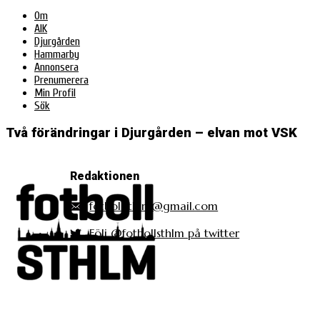
Om
AIK
Djurgården
Hammarby
Annonsera
Prenumerera
Min Profil
Sök
Två förändringar i Djurgården – elvan mot VSK
Redaktionen
fotbollsthlm@gmail.com
Följ @fotbollsthlm på twitter