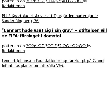
posted in
on
2026-07-31T14:32:38+02:00
by
Redaktionen
PLUS. Sportbladet skriver att Djurgården har erbjudits
Sander Ringberg, 26.
”Lennart hade vänt sig i sin grav” – stiftelsen vill
se FIFA-förslaget i domstol
posted in
on
2026-07-30T17:52:00+02:00
by
Redaktionen
Lennart Johansson Foundation reagerar skarpt på Gianni
Infantinos planer om att sälja VM.