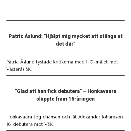
Patric Åslund: ”Hjälpt mig mycket att stänga ut
det där”
Patric Åslund tystade kritikerna med 1-0-målet mot
Västerås SK.
”Glad att han fick debutera” – Honkavaara
släppte fram 16-åringen
Honkavaara tog chansen och lät Alexander Johansson,
16, debutera mot VSK.