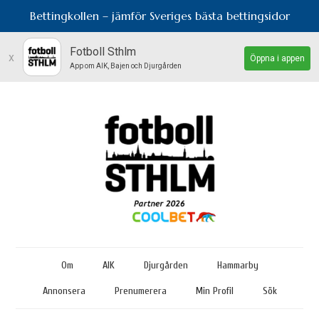
Bettingkollen – jämför Sveriges bästa bettingsidor
Fotboll Sthlm
x
Öppna i appen
App om AIK, Bajen och Djurgården
Om
AIK
Djurgården
Hammarby
Annonsera
Prenumerera
Min Profil
Sök