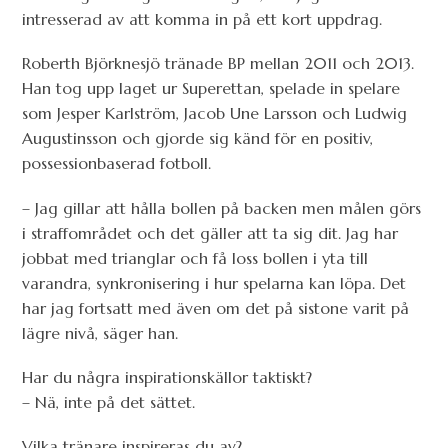
intresserad av att komma in på ett kort uppdrag.
Roberth Björknesjö tränade BP mellan 2011 och 2013.
Han tog upp laget ur Superettan, spelade in spelare
som Jesper Karlström, Jacob Une Larsson och Ludwig
Augustinsson och gjorde sig känd för en positiv,
possessionbaserad fotboll.
– Jag gillar att hålla bollen på backen men målen görs
i straffområdet och det gäller att ta sig dit. Jag har
jobbat med trianglar och få loss bollen i yta till
varandra, synkronisering i hur spelarna kan löpa. Det
har jag fortsatt med även om det på sistone varit på
lägre nivå, säger han.
Har du några inspirationskällor taktiskt?
– Nä, inte på det sättet.
Vilka tränare inspireras du av?