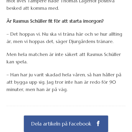
mot Ilves Tampere hade Thomas Lagerlöf positiva
besked att komma med.
Är Rasmus Schüller fit för att starta imorgon?
– Det hoppas vi. Nu ska vi träna här och se hur allting
är, men vi hoppas det, säger Djurgårdens tränare.
Men hela matchen är inte säkert att Rasmus Schüller
kan spela.
– Han har ju varit skadad hela våren, så han håller på
att bygga upp sig. Jag tror inte han är redo för 90
minuter, men han är på väg.
Dela artikeln på Facebook