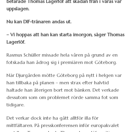
befarade Thomas Lagerlöf att skadan från i våras var
uppslagen.
Nu kan DIF-tränaren andas ut.
– Vi hoppas att han kan starta imorgon, säger Thomas
Lagerlöf.
Rasmus Schüller missade hela våren på grund av en
fotskada han ådrog sig i premiären mot Göteborg.
När Djurgården mötte Göteborg på nytt i helgen var
han tillbaka på planen – men strax efter halvtid
haltade han återigen bort mot bänken. Det verkade
dessutom som om problemet rörde samma fot som
tidigare.
Det verkar dock inte ha gått alltför illa för
mittfältaren. På presskonferensen inför europakvalet