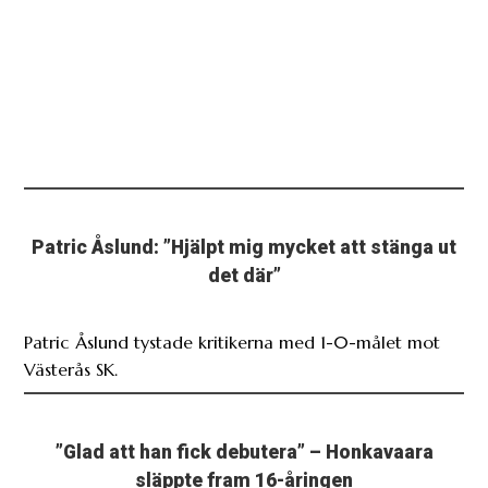
Patric Åslund: ”Hjälpt mig mycket att stänga ut
det där”
Patric Åslund tystade kritikerna med 1-0-målet mot
Västerås SK.
”Glad att han fick debutera” – Honkavaara
släppte fram 16-åringen