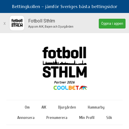
Bettingkollen – jämför Sveriges bästa bettingsidor
Fotboll Sthlm
x
Öppna i appen
App om AIK, Bajen och Djurgården
Om
AIK
Djurgården
Hammarby
Annonsera
Prenumerera
Min Profil
Sök