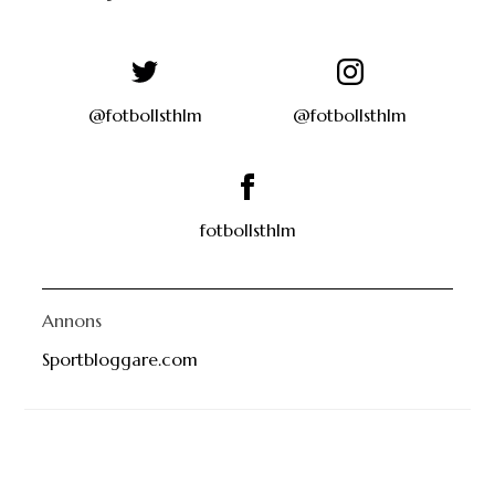
@fotbollsthlm
@fotbollsthlm
fotbollsthlm
Annons
Sportbloggare.com