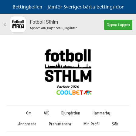
Bettingkollen – jämför Sveriges bästa bettingsidor
Fotboll Sthlm
x
Öppna i appen
App om AIK, Bajen och Djurgården
Om
AIK
Djurgården
Hammarby
Annonsera
Prenumerera
Min Profil
Sök