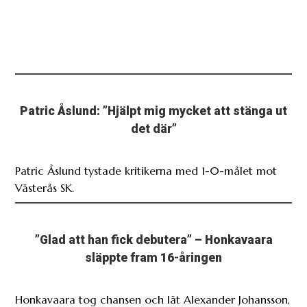
Patric Åslund: ”Hjälpt mig mycket att stänga ut
det där”
Patric Åslund tystade kritikerna med 1-0-målet mot
Västerås SK.
”Glad att han fick debutera” – Honkavaara
släppte fram 16-åringen
Honkavaara tog chansen och lät Alexander Johansson,