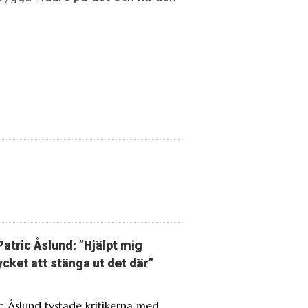
Patric Åslund: ”Hjälpt mig
cket att stänga ut det där”
ic Åslund tystade kritikerna med