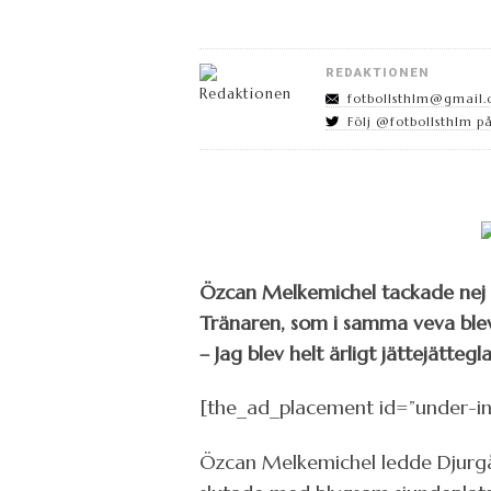
REDAKTIONEN
fotbollsthlm@gmail
Följ @fotbollsthlm på
Özcan Melkemichel tackade nej t
Tränaren, som i samma veva blev 
– Jag blev helt ärligt jättejättegl
[the_ad_placement id=”under-in
Özcan Melkemichel ledde Djurgård