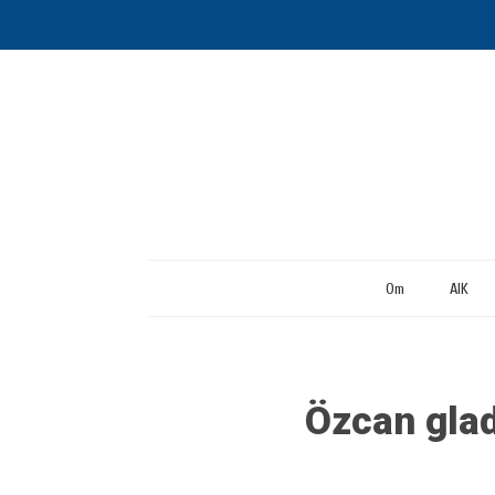
Om
AIK
Özcan glad