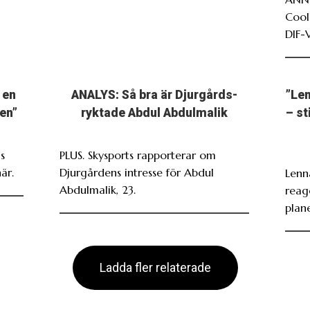
Cool
DIF-
 en
ANALYS: Så bra är Djurgårds-
”Len
en”
ryktade Abdul Abdulmalik
– st
s
PLUS. Skysports rapporterar om
är.
Djurgårdens intresse för Abdul
Lenn
Abdulmalik, 23.
reag
plan
Ladda fler relaterade