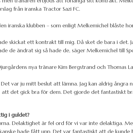
 men tränaren erbjöds att förlänga sitt kontrakt. Mel
rslag från iranska Tractor Sazi FC.
d den iranska klubben – som enligt Melkemichel blåste 
hade skickat ett kontrakt till mig. Då sket de bara i det
de de ändrat sig så hade de, säger Melkemichel till Sp
jurgårdens nya tränare Kim Bergstrand och Thomas La
. Det var ju mitt beslut att lämna. Jag kan aldrig ångra n
ta att det gick bra för dem. Det gjorde det fantastiskt 
tig i guldet?
rna. Delaktighet är fel ord för vi var inte delaktiga. 
kanske hade fått upp. Det var fantastiskt att de kunde