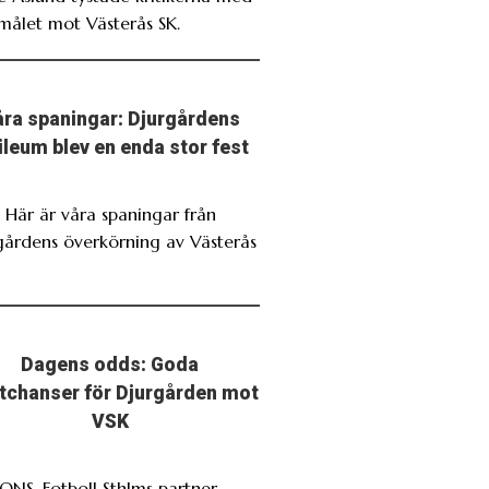
målet mot Västerås SK.
ra spaningar: Djurgårdens
ileum blev en enda stor fest
. Här är våra spaningar från
gårdens överkörning av Västerås
Dagens odds: Goda
stchanser för Djurgården mot
VSK
NS. Fotboll Sthlms partner