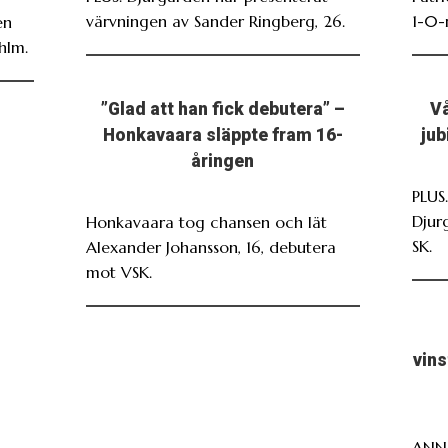
värvningen av Sander Ringberg, 26.
1-0-
en
hlm.
”Glad att han fick debutera” –
Vå
Honkavaara släppte fram 16-
jub
åringen
PLUS
Djur
Honkavaara tog chansen och lät
SK.
Alexander Johansson, 16, debutera
mot VSK.
vin
ANNO