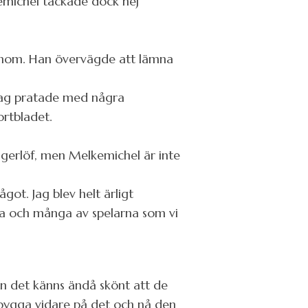
kemichel tackade dock nej
honom. Han övervägde att lämna
. Jag pratade med några
ortbladet.
gerlöf, men Melkemichel är inte
ågot. Jag blev helt ärligt
bra och många av spelarna som vi
Men det känns ändå skönt att de
 bygga vidare på det och nå den