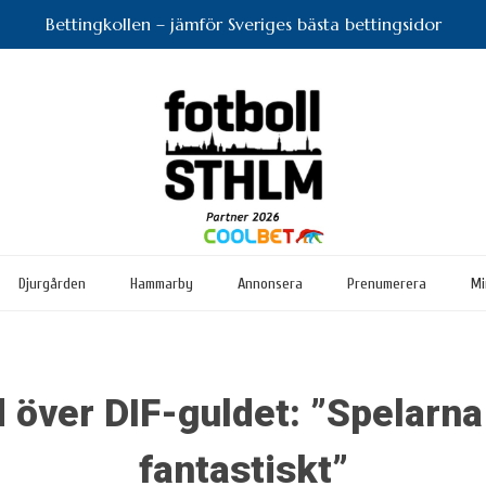
Bettingkollen – jämför Sveriges bästa bettingsidor
Djurgården
Hammarby
Annonsera
Prenumerera
Mi
 över DIF-guldet: ”Spelarna
fantastiskt”