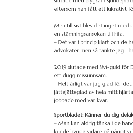
slutade med blygsam sjundeplats
eftersom han fått ett lukrativt fö
Men till sist blev det inget me
en stämningsansökan till Fifa.
– Det var i princip klart och de 
advokater men så tänkte jag… ha
2019 slutade med SM-guld för D
ett dugg missunnsam.
– Helt ärligt var jag glad för det
jättejätteglad av hela mitt hjär
jobbade med var kvar.
Sportbladet: Känner du dig delak
– Man kan aldrig tänka i de bano
kunde bygga vidare på något vi 