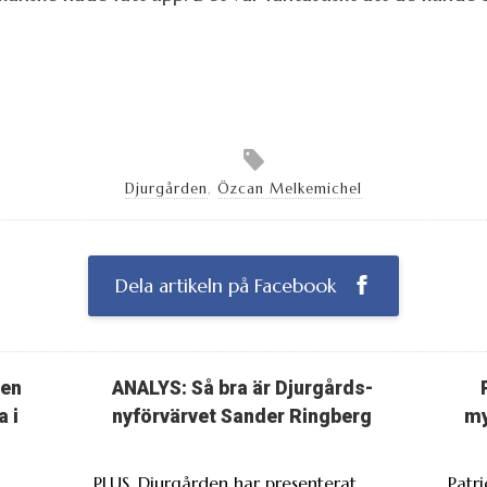
Djurgården
,
Özcan Melkemichel
Dela artikeln på Facebook
ten
ANALYS: Så bra är Djurgårds-
a i
nyförvärvet Sander Ringberg
my
PLUS. Djurgården har presenterat
Patr