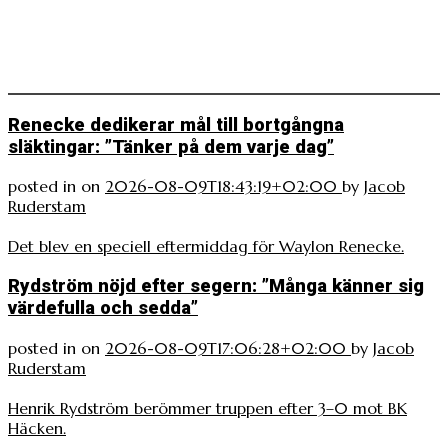
Renecke dedikerar mål till bortgångna
släktingar: ”Tänker på dem varje dag”
posted in
on
2026-08-09T18:43:19+02:00
by
Jacob
Ruderstam
Det blev en speciell eftermiddag för Waylon Renecke.
Rydström nöjd efter segern: ”Många känner sig
värdefulla och sedda”
posted in
on
2026-08-09T17:06:28+02:00
by
Jacob
Ruderstam
Henrik Rydström berömmer truppen efter 3–0 mot BK
Häcken.