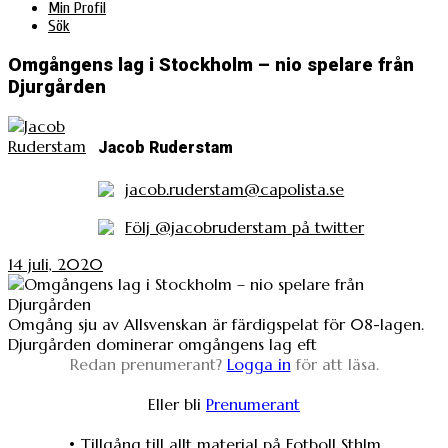
Min Profil
Sök
Omgångens lag i Stockholm – nio spelare från
Djurgården
Jacob Ruderstam
jacob.ruderstam@capolista.se
Följ @jacobruderstam på twitter
14 juli, 2020
Omgång sju av Allsvenskan är färdigspelat för 08-lagen.
Djurgården dominerar omgångens lag eft
Redan prenumerant?
Logga in
för att läsa.
Eller bli
Prenumerant
• Tillgång till allt material på Fotboll Sthlm