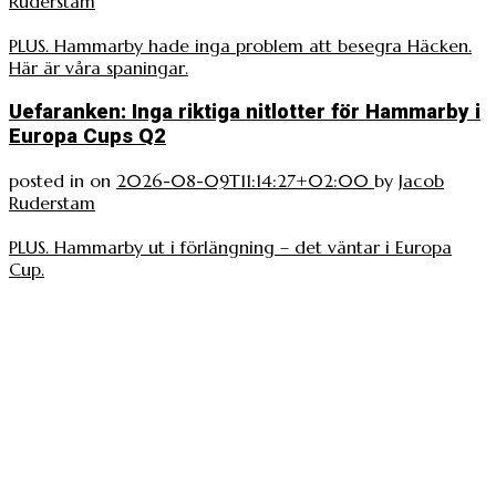
Ruderstam
PLUS. Hammarby hade inga problem att besegra Häcken.
Här är våra spaningar.
Uefaranken: Inga riktiga nitlotter för Hammarby i
Europa Cups Q2
posted in
on
2026-08-09T11:14:27+02:00
by
Jacob
Ruderstam
PLUS. Hammarby ut i förlängning – det väntar i Europa
Cup.