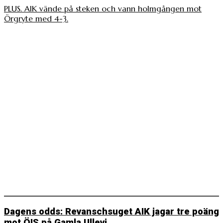
PLUS. AIK vände på steken och vann holmgången mot
Örgryte med 4-3.
Dagens odds: Revanschsuget AIK jagar tre poäng
mot ÖIS på Gamla Ullevi