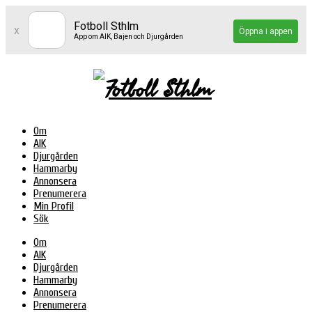
Fotboll Sthlm
x
Öppna i appen
App om AIK, Bajen och Djurgården
Om
AIK
Djurgården
Hammarby
Annonsera
Prenumerera
Min Profil
Sök
Om
AIK
Djurgården
Hammarby
Annonsera
Prenumerera