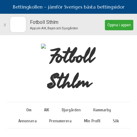
Bettingkollen – jämför Sveriges bästa bettingsidor
Fotboll Sthlm
x
Öppna i appen
App om AIK, Bajen och Djurgården
Om
AIK
Djurgården
Hammarby
Annonsera
Prenumerera
Min Profil
Sök