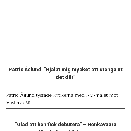
Patric Åslund: ”Hjälpt mig mycket att stänga ut
det där”
Patric Åslund tystade kritikerna med 1-0-målet mot
Västerås SK.
”Glad att han fick debutera” – Honkavaara