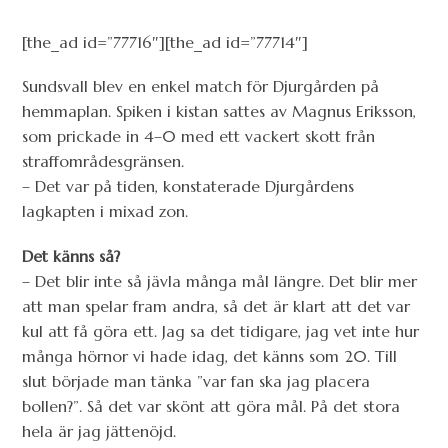
[the_ad id=”77716″][the_ad id=”77714″]
Sundsvall blev en enkel match för Djurgården på
hemmaplan. Spiken i kistan sattes av Magnus Eriksson,
som prickade in 4–0 med ett vackert skott från
straffområdesgränsen.
– Det var på tiden, konstaterade Djurgårdens
lagkapten i mixad zon.
Det känns så?
– Det blir inte så jävla många mål längre. Det blir mer
att man spelar fram andra, så det är klart att det var
kul att få göra ett. Jag sa det tidigare, jag vet inte hur
många hörnor vi hade idag, det känns som 20. Till
slut började man tänka ”var fan ska jag placera
bollen?”. Så det var skönt att göra mål. På det stora
hela är jag jättenöjd.