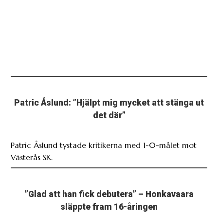
Patric Åslund: ”Hjälpt mig mycket att stänga ut
det där”
Patric Åslund tystade kritikerna med 1-0-målet mot
Västerås SK.
”Glad att han fick debutera” – Honkavaara
släppte fram 16-åringen