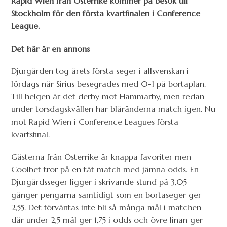
Rapid Wien från Österrike kommer på besök till
Stockholm för den första kvartfinalen i Conference
League.
Det här är en annons
Djurgården tog årets första seger i allsvenskan i
lördags när Sirius besegrades med 0-1 på bortaplan.
Till helgen är det derby mot Hammarby, men redan
under torsdagskvällen har blåränderna match igen. Nu
mot Rapid Wien i Conference Leagues första
kvartsfinal.
Gästerna från Österrike är knappa favoriter men
Coolbet tror på en tät match med jämna odds. En
Djurgårdsseger ligger i skrivande stund på 3,05
gånger pengarna samtidigt som en bortaseger ger
2,55. Det förväntas inte bli så många mål i matchen
där under 2,5 mål ger 1,75 i odds och övre linan ger