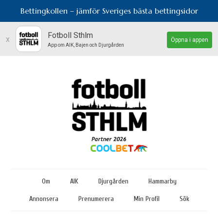
Bettingkollen – jämför Sveriges bästa bettingsidor
Fotboll Sthlm
x
Öppna i appen
App om AIK, Bajen och Djurgården
Om
AIK
Djurgården
Hammarby
Annonsera
Prenumerera
Min Profil
Sök