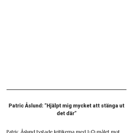
Patric Åslund: ”Hjälpt mig mycket att stänga ut
det där”
Patric Åslund tystade kritikerna med 1-0-målet mot