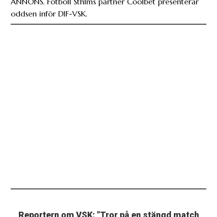
ANNONS. Fotboll Sthlms partner Coolbet presenterar
oddsen inför DIF-VSK.
Reportern om VSK: ”Tror på en stängd match