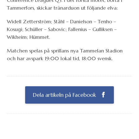
Conference Leagues Q3. I det första mötet, borta i
Tammerfors, skickar tränarduon ut följande elva:
Widell Zetterström; Ståhl – Danielson – Tenho –
Kosugi; Schüller – Sabovic; Fallenius – Gulliksen –
Wikheim; Hümmet.
Matchen spelas på sprillans nya Tammelan Stadion
och har avspark 19:00 lokal tid, 18:00 svensk.
Dela artikeln på Facebook