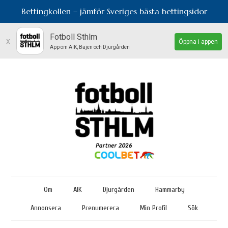
Bettingkollen – jämför Sveriges bästa bettingsidor
Fotboll Sthlm
x
Öppna i appen
App om AIK, Bajen och Djurgården
Om
AIK
Djurgården
Hammarby
Annonsera
Prenumerera
Min Profil
Sök