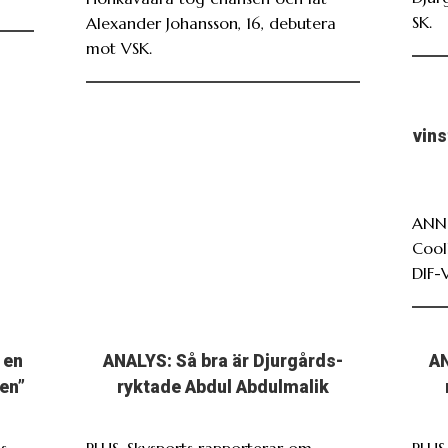
SK.
Alexander Johansson, 16, debutera
mot VSK.
vin
ANNO
Cool
DIF-
 en
ANALYS: Så bra är Djurgårds-
AN
en”
ryktade Abdul Abdulmalik
s
PLUS. Skysports rapporterar om
PLUS.