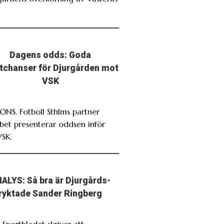
Dagens odds: Goda
stchanser för Djurgården mot
VSK
NS. Fotboll Sthlms partner
bet presenterar oddsen inför
VSK.
ALYS: Så bra är Djurgårds-
ryktade Sander Ringberg
 Sportbladet skriver att