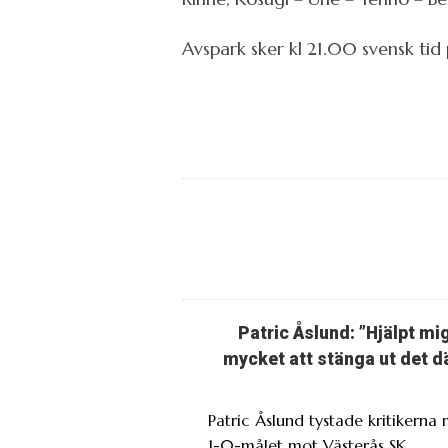
Avspark sker kl 21.00 svensk tid
Patric Åslund: ”Hjälpt mi
mycket att stänga ut det d
Patric Åslund tystade kritikerna
1-0-målet mot Västerås SK.