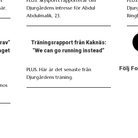
är.
Djurgårdens intresse för Abdul
Djur
Abdulmalik, 23.
Ring
grav”
Träningsrapport från Kaknäs:
laget
”We can go running instead”
Följ F
PLUS. Här är det senaste från
Djurgårdens träning.
inos