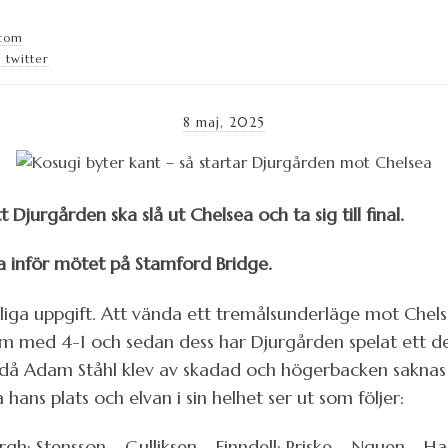
.com
 twitter
8 maj, 2025
t Djurgården ska slå ut Chelsea och ta sig till final.
a inför mötet på Stamford Bridge.
jliga uppgift. Att vända ett tremålsunderläge mot Che
lm med 4-1 och sedan dess har Djurgården spelat ett d
 då Adam Ståhl klev av skadad och högerbacken saknas 
hans plats och elvan i sin helhet ser ut som följer:
gh; Stensson – Gulliksen – Finndell; Priske – Nguen – Ha