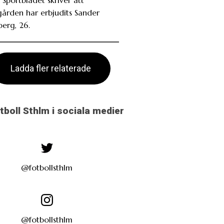
gården har erbjudits Sander
berg, 26.
Ladda fler relaterade
otboll Sthlm i sociala medier
@fotbollsthlm
@fotbollsthlm