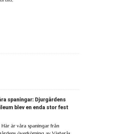
ra spaningar: Djurgårdens
ileum blev en enda stor fest
. Här är våra spaningar från
gårdens överkörning av Västerås