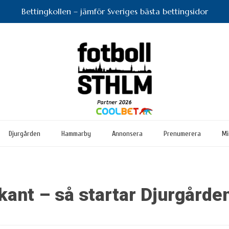
Bettingkollen – jämför Sveriges bästa bettingsidor
Djurgården
Hammarby
Annonsera
Prenumerera
Mi
kant – så startar Djurgård