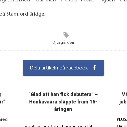
 på Stamford Bridge.
Djurgården
Dela artikeln på Facebook
g
”Glad att han fick debutera” –
Vå
är”
Honkavaara släppte fram 16-
jub
åringen
 med
PLUS
Djur
Honkavaara tog chansen och lät