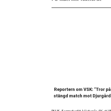
Reportern om VSK: ”Tror på
stängd match mot Djurgård
PLUS. Formstarkt Västerås SK ställ