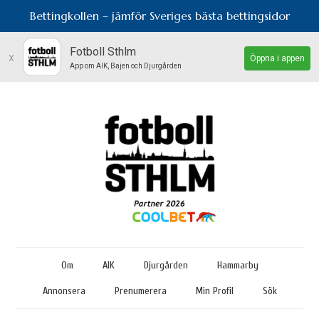
Bettingkollen – jämför Sveriges bästa bettingsidor
Fotboll Sthlm
x
Öppna i appen
App om AIK, Bajen och Djurgården
Om
AIK
Djurgården
Hammarby
Annonsera
Prenumerera
Min Profil
Sök