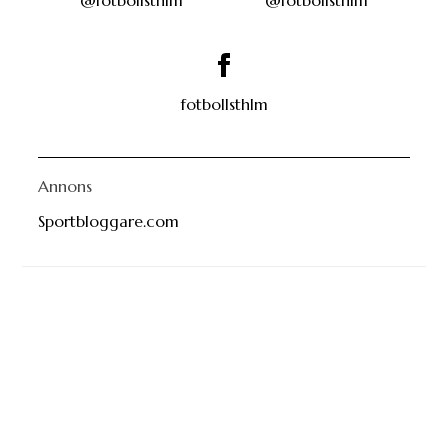
@fotbollsthlm
@fotbollsthlm
fotbollsthlm
Annons
Sportbloggare.com