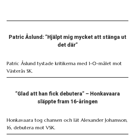
Patric Åslund: ”Hjälpt mig mycket att stänga ut
det där”
Patric Åslund tystade kritikerna med 1-0-målet mot
Västerås SK.
”Glad att han fick debutera” – Honkavaara
släppte fram 16-åringen
Honkavaara tog chansen och lät Alexander Johansson,
16, debutera mot VSK.