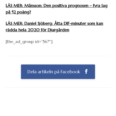
LÄS MER: Månsson: Den positiva prognosen – fyra lag
på 52 poäng?
LÄS MER: Daniel Sjöberg: Åtta DIF-minuter som kan
rädda hela 2020 för Djurgården
[the_ad_group id=”567″]
Dela artikeln på Facebook