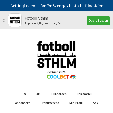
Bettingkollen – jämför Sveriges bästa bettingsidor
Fotboll Sthlm
x
Öppna i appen
App om AIK, Bajen och Djurgården
Om
AIK
Djurgården
Hammarby
Annonsera
Prenumerera
Min Profil
Sök