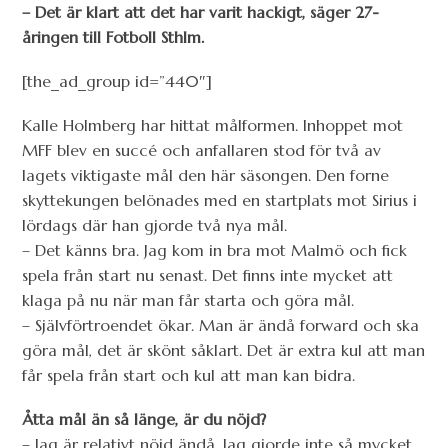
– Det är klart att det har varit hackigt, säger 27-
åringen till Fotboll Sthlm.
[the_ad_group id=”440″]
Kalle Holmberg har hittat målformen. Inhoppet mot
MFF blev en succé och anfallaren stod för två av
lagets viktigaste mål den här säsongen. Den forne
skyttekungen belönades med en startplats mot Sirius i
lördags där han gjorde två nya mål.
– Det känns bra. Jag kom in bra mot Malmö och fick
spela från start nu senast. Det finns inte mycket att
klaga på nu när man får starta och göra mål.
– Självförtroendet ökar. Man är ändå forward och ska
göra mål, det är skönt såklart. Det är extra kul att man
får spela från start och kul att man kan bidra.
Åtta mål än så länge, är du nöjd?
– Jag är relativt nöjd ändå. Jag gjorde inte så mycket