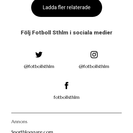
Ladda fler relaterade
Följ Fotboll Sthlm i sociala medier
@fotbollsthlm
@fotbollsthlm
fotbollsthlm
Annons
Sportbloggare.com