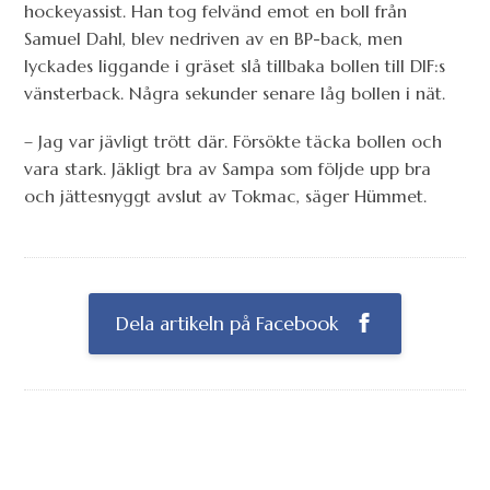
hockeyassist. Han tog felvänd emot en boll från
Samuel Dahl, blev nedriven av en BP-back, men
lyckades liggande i gräset slå tillbaka bollen till DIF:s
vänsterback. Några sekunder senare låg bollen i nät.
– Jag var jävligt trött där. Försökte täcka bollen och
vara stark. Jäkligt bra av Sampa som följde upp bra
och jättesnyggt avslut av Tokmac, säger Hümmet.
Dela artikeln på Facebook