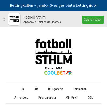
Bettingkollen – jämför Sveriges bästa bettingsidor
Fotboll Sthlm
x
Öppna i appen
App om AIK, Bajen och Djurgården
Om
AIK
Djurgården
Hammarby
Annonsera
Prenumerera
Min Profil
Sök