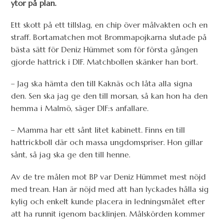
ytor på plan.
Ett skott på ett tillslag, en chip över målvakten och en
straff. Bortamatchen mot Brommapojkarna slutade på
bästa sätt för Deniz Hümmet som för första gången
gjorde hattrick i DIF. Matchbollen skänker han bort.
– Jag ska hämta den till Kaknäs och låta alla signa
den. Sen ska jag ge den till morsan, så kan hon ha den
hemma i Malmö, säger DIF:s anfallare.
– Mamma har ett sånt litet kabinett. Finns en till
hattrickboll där och massa ungdomspriser. Hon gillar
sånt, så jag ska ge den till henne.
Av de tre målen mot BP var Deniz Hümmet mest nöjd
med trean. Han är nöjd med att han lyckades hålla sig
kylig och enkelt kunde placera in ledningsmålet efter
att ha runnit igenom backlinjen. Målskörden kommer