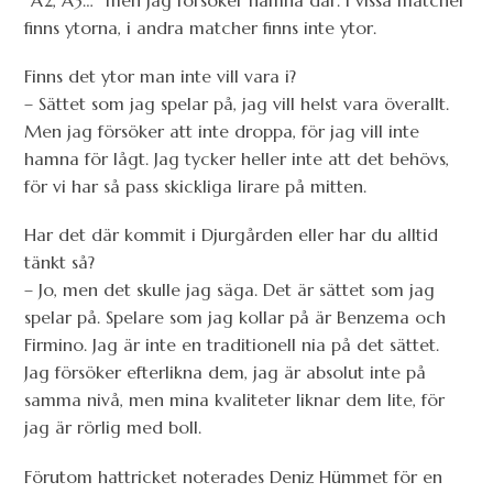
”A2, A3…” men jag försöker hamna där. I vissa matcher
finns ytorna, i andra matcher finns inte ytor.
Finns det ytor man inte vill vara i?
– Sättet som jag spelar på, jag vill helst vara överallt.
Men jag försöker att inte droppa, för jag vill inte
hamna för lågt. Jag tycker heller inte att det behövs,
för vi har så pass skickliga lirare på mitten.
Har det där kommit i Djurgården eller har du alltid
tänkt så?
– Jo, men det skulle jag säga. Det är sättet som jag
spelar på. Spelare som jag kollar på är Benzema och
Firmino. Jag är inte en traditionell nia på det sättet.
Jag försöker efterlikna dem, jag är absolut inte på
samma nivå, men mina kvaliteter liknar dem lite, för
jag är rörlig med boll.
Förutom hattricket noterades Deniz Hümmet för en