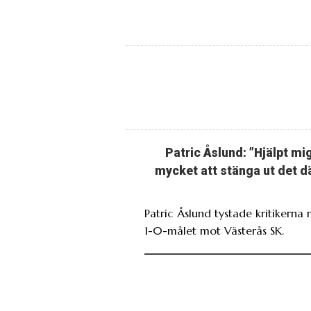
Patric Åslund: ”Hjälpt mi
mycket att stänga ut det d
Patric Åslund tystade kritikerna
1-0-målet mot Västerås SK.