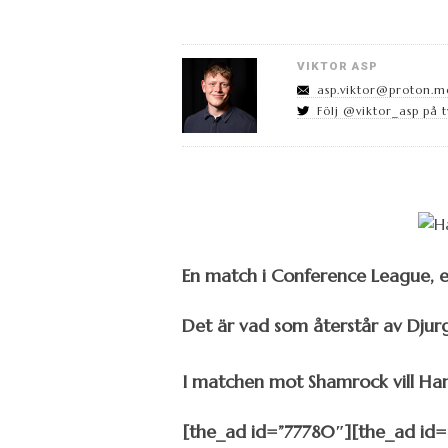
VIKTOR ASP
asp.viktor@proton.m
Följ @viktor_asp på t
En match i Conference League, e
Det är vad som återstår av Dju
I matchen mot Shamrock vill Ha
[the_ad id=”77780″][the_ad id=