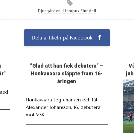
Djurgården
,
Hampus Finndell
Dela artikeln på Facebook
g
”Glad att han fick debutera” –
Vå
är”
Honkavaara släppte fram 16-
jub
åringen
 med
Honkavaara tog chansen och lät
Alexander Johansson, 16, debutera
mot VSK.