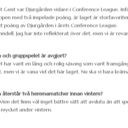
Gent var Djurgården vidare i Conference League. I
ruppen med två inspelade poäng, är laget är storfavoriter 
it poäng av Djurgården i årets Conference League.
ell. Jag har inte reflekterat över det, men vi är revan
n och gruppspelet är avgjort?
Det har varit en lång och rolig säsong som varit framgång
, men vi är vana vid det här laget. Nu ska vi bara kräma
a återstår två hemmamatcher innan vintern?
 Men det finns väl inget bättre sätt att avsluta än att s
mycket under vintern.