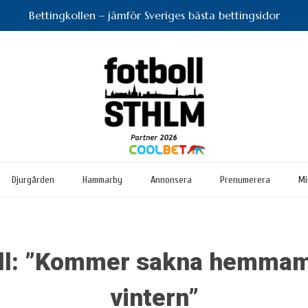
Bettingkollen – jämför Sveriges bästa bettingsidor
Djurgården
Hammarby
Annonsera
Prenumerera
Mi
ll: ”Kommer sakna hemmam
vintern”