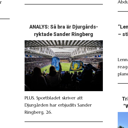
Abdu
r
ANALYS: Så bra är Djurgårds-
”Len
ryktade Sander Ringberg
– st
Lenn
reag
plan
PLUS. Sportbladet skriver att
Tr
Djurgården har erbjudits Sander
”
Ringberg, 26.