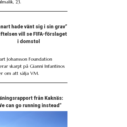
lmalik, 23.
nart hade vänt sig i sin grav”
iftelsen vill se FIFA-förslaget
i domstol
art Johansson Foundation
erar skarpt på Gianni Infantinos
er om att sälja VM.
äningsrapport från Kaknäs:
We can go running instead”