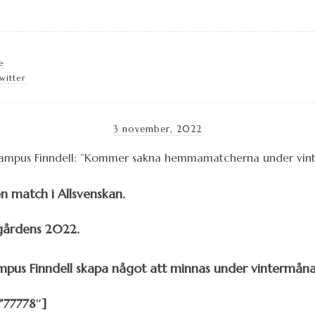
e
witter
3 november, 2022
n match i Allsvenskan.
rgårdens 2022.
mpus Finndell skapa något att minnas under vintermån
”77778″]