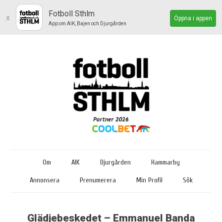
Fotboll Sthlm
x
Öppna i appen
App om AIK, Bajen och Djurgården
Om
AIK
Djurgården
Hammarby
Annonsera
Prenumerera
Min Profil
Sök
Glädjebeskedet – Emmanuel Banda