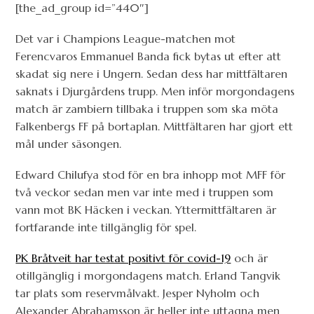
[the_ad_group id=”440″]
Det var i Champions League-matchen mot
Ferencvaros Emmanuel Banda fick bytas ut efter att
skadat sig nere i Ungern. Sedan dess har mittfältaren
saknats i Djurgårdens trupp. Men inför morgondagens
match är zambiern tillbaka i truppen som ska möta
Falkenbergs FF på bortaplan. Mittfältaren har gjort ett
mål under säsongen.
Edward Chilufya stod för en bra inhopp mot MFF för
två veckor sedan men var inte med i truppen som
vann mot BK Häcken i veckan. Yttermittfältaren är
fortfarande inte tillgänglig för spel.
PK Bråtveit har testat positivt för covid-19
och är
otillgänglig i morgondagens match. Erland Tangvik
tar plats som reservmålvakt. Jesper Nyholm och
Alexander Abrahamsson är heller inte uttagna men