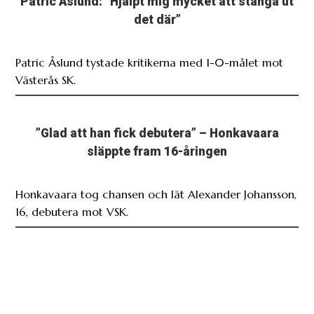
Patric Åslund: ”Hjälpt mig mycket att stänga ut
det där”
Patric Åslund tystade kritikerna med 1-0-målet mot
Västerås SK.
”Glad att han fick debutera” – Honkavaara
släppte fram 16-åringen
Honkavaara tog chansen och lät Alexander Johansson,
16, debutera mot VSK.