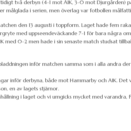
tidigt två derbyn (4-1 mot AIK, 3-0 mot Djurgården) p
er målglada i serien, men överlag var fotbollen målfatti
matchen den 13 augusti i toppform. Laget hade fem raka
 Örgryte med uppseendeväckande 7-1 för bara några 
IK med 0-2 men hade i sin senaste match studsat tillba
pladdningen inför matchen samma som i alla andra derby
ingar inför derbyna, både mot Hammarby och AIK. Det va
on, en av lagets stjärnor.
hållning i laget och vi umgicks mycket med varandra, f