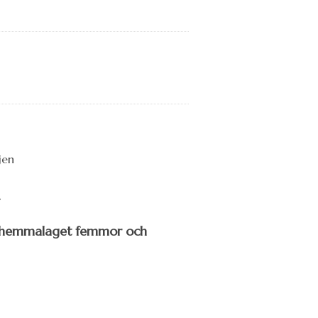
.
e i hemmalaget femmor och