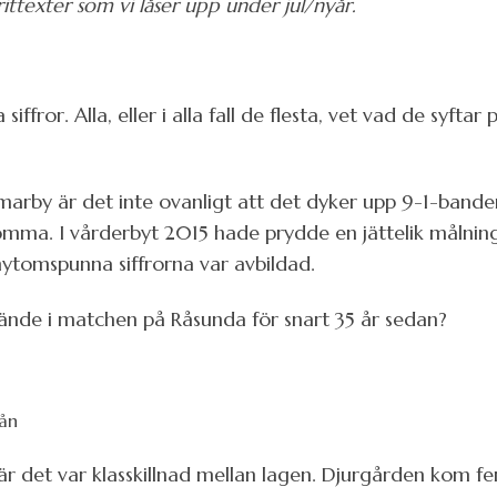
ttexter som vi låser upp under jul/nyår.
siffror. Alla, eller i alla fall de flesta, vet vad de syfta
rby är det inte ovanligt att det dyker upp 9-1-bander
mma. I vårderbyt 2015 hade prydde en jättelik målning
ytomspunna siffrorna var avbildad.
ände i matchen på Råsunda för snart 35 år sedan?
rån
när det var klasskillnad mellan lagen. Djurgården ko