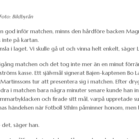
Foto: Bildbyrån
god inför matchen, minns den hårdföre backen Magnus 
s inte på kartan.
sla i laget. Vi skulle gå ut och vinna helt enkelt, säger 
gång matchen och det tog inte mer än en minut förrän 
röms kasse. Ett självmål signerat Bajen-kaptenen Bo L
 Martinssons tur att presentera sig i matchen. Efter d
andra i matchen bara några minuter senare kunde han in
ammarbyklacken och firade sitt mål, varpå uppretade s
s händelsen när Fotboll Sthlm påminner honom, men bli
e det, säger han.