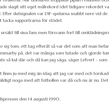
hade slagit sitt eget målrekord (det tidigare rekordet
l. Efter slutsignalen var DIF-spelarna snabbt nere vid d
tt tacka supportrarna för stödet.
äkt till sina fans men försvann fort till omklädning
e sig tom, ett tag efteråt så var det som att man befan
mmarby på, det var många som tutade och gjorde tum
te så kul där och då kan jag säga, säger Lefvert – so
t finns ju med mig än idag att jag var med och torska
ldigt noga med att fotbollen var då och nu är nu. Det s
ällspressen den 14 augusti 1990.