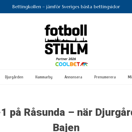
Bettingkollen – jämför Sveriges bästa bettingsidor
Djurgården
Hammarby
Annonsera
Prenumerera
Mi
 på Råsunda – när Djurgår
Bajen