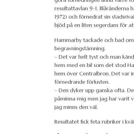
resultattavlan 9-1. Blåränderna 
1972) och förnedrat sin stadsriva
bjöd på en liten segerdans för a
Hammarby tackade och bad om urs
begravningstämning.
– Det var helt tyst och man känd
hem med en bil som det stod Ha
hem över Centralbron. Det var in
förnedrande förlusten.
– Den dyker upp ganska ofta. De
påminna mig men jag har varit vä
jag minns den väl.
Resultatet fick feta rubriker i kv