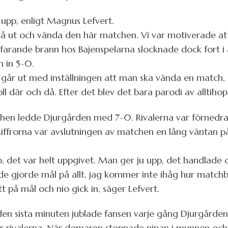
upp, enligt Magnus Lefvert.
le gå ut och vända den här matchen. Vi var motiverade at
arande brann hos Bajenspelarna slocknade dock fort i a
m in 5-0.
år ut med inställningen att man ska vända en match, 
ll där och då. Efter det blev det bara parodi av alltiho
en ledde Djurgården med 7-0. Rivalerna var förnedrad
ill siffrorna var avslutningen av matchen en lång väntan 
pp, det var helt uppgivet. Man ger ju upp, det handlade 
e gjorde mål på allt, jag kommer inte ihåg hur match
 på mål och nio gick in, säger Lefvert.
en sista minuten jublade fansen varje gång Djurgården sl
r rivalerna. När domaren stoppade pipan i munnen och