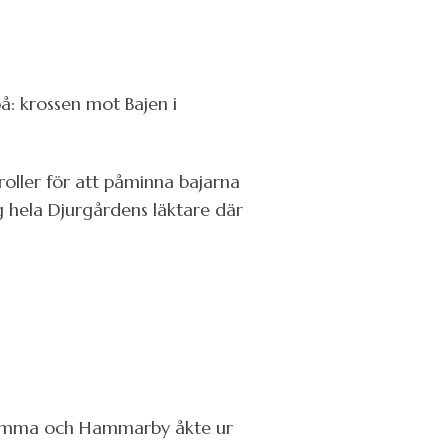
r på: krossen mot Bajen i
oller för att påminna bajarna
 hela Djurgårdens läktare där
m femma och Hammarby åkte ur