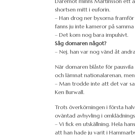
Däremot minns Martinsson ett a
shortsen mitt i euforin.
– Han drog ner byxorna framför
fanns ju inte kameror på samma 
– Det kom nog bara impulsivt.
Såg domaren något?
– Nej, han var nog vänd åt andra 
När domaren blåste för pausvila
och lämnat nationalarenan, men p
– Man trodde inte att det var san
Ken Burwall.
Trots överkörningen i första hal
oväntad avhyvling i omklädning
– Vi fick en utskällning. Hela han
att han hade ju varit i Hammarb