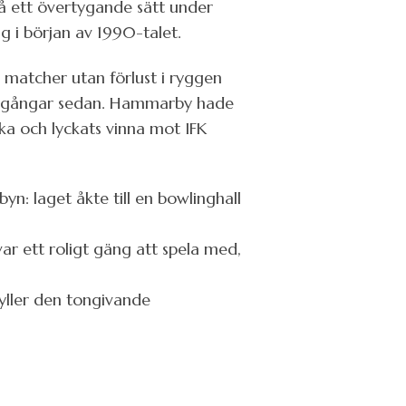
å ett övertygande sätt under
g i början av 1990-talet.
 matcher utan förlust i ryggen
omgångar sedan. Hammarby hade
ka och lyckats vinna mot IFK
n: laget åkte till en bowlinghall
r ett roligt gäng att spela med,
yller den tongivande