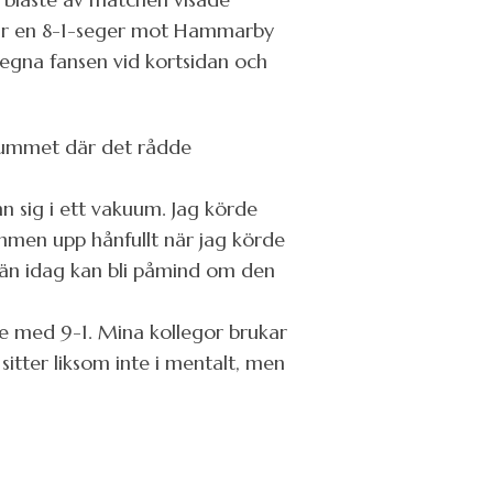
 var en 8-1-seger mot Hammarby
e egna fansen vid kortsidan och
srummet där det rådde
n sig i ett vakuum. Jag körde
men upp hånfullt när jag körde
m än idag kan bli påmind om den
de med 9-1. Mina kollegor brukar
itter liksom inte i mentalt, men