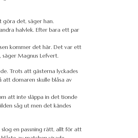
t göra det, säger han.
ndra halvlek. Efter bara ett par
sen kommer det här. Det var ett
p, säger Magnus Lefvert.
e. Trots att gästerna lyckades
på att domaren skulle blåsa av
om att inte släppa in det tionde
bilden såg ut men det kändes
og en passning rätt, allt för att
 blåste av matchen visade