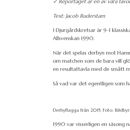
✓ Reportaget är en av våra favori
Text: Jacob Ruderstam
I Djurgårdskretsar är 9-1 klassiska 
Allsvenskan 1990.
När det spelas derbyn mot Hamma
om matchen som de bara vill glö
en resultattavla med de smått m
Så vad var det egentligen som h
Derbyflagga från 2015. Foto: Bildby
1990 var visserligen en säsong 