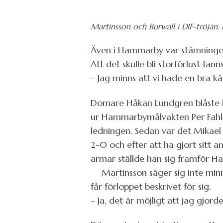
Martinsson och Burwall i DIF-tröjan. 
Även i Hammarby var stämningen 
Att det skulle bli storförlust fann
– Jag minns att vi hade en bra kän
Domare Håkan Lundgren blåste i
ur Hammarbymålvakten Per Fahlst
ledningen. Sedan var det Mikael
2-0 och efter att ha gjort sitt 
armar ställde han sig framför H
Martinsson säger sig inte minna
får förloppet beskrivet för sig.
– Ja, det är möjligt att jag gjord