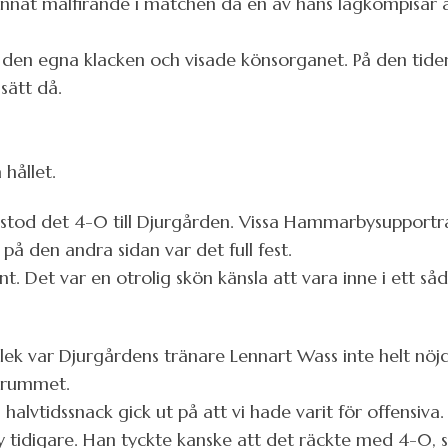
nnat målfirande i matchen då en av hans lagkompisar 
 den egna klacken och visade könsorganet. På den tid
sätt då.
hållet.
 stod det 4-0 till Djurgården. Vissa Hammarbysupportra
å den andra sidan var det full fest.
t. Det var en otrolig skön känsla att vara inne i ett såd
vlek var Djurgårdens tränare Lennart Wass inte helt nö
srummet.
s halvtidssnack gick ut på att vi hade varit för offensiv
y tidigare. Han tyckte kanske att det räckte med 4-0, 