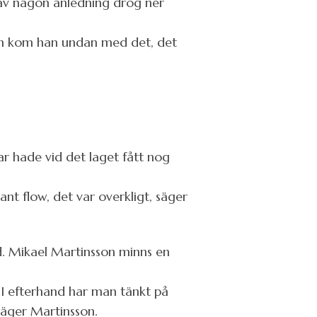
av någon anledning drog ner
en kom han undan med det, det
r hade vid det laget fått nog
ant flow, det var overkligt, säger
jd. Mikael Martinsson minns en
a. I efterhand har man tänkt på
säger Martinsson.