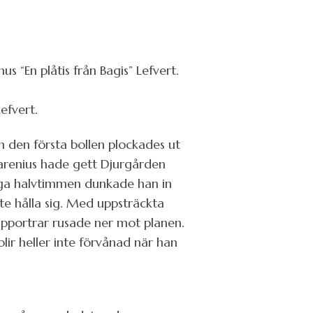
“En plåtis från Bagis” Lefvert.
Lefvert.
den första bollen plockades ut
arenius hade gett Djurgården
ryga halvtimmen dunkade han in
te hålla sig. Med uppsträckta
upportrar rusade ner mot planen.
r heller inte förvånad när han