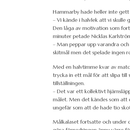
Hammarby hade heller inte gett 
– Vi kände i halvlek att vi skul
Den låga av motivation som fortf
minuter petade Nicklas Karlströ
– Man peppar upp varandra och g
skitmål men det spelade ingen ro
Med en halvtimme kvar av match
trycka in ett mål för att slipa t
tillställningen.
– Det var ett kollektivt hjärnslä
målet. Men det kändes som att d
ungefär som att de hade tio skott
Målkalaset fortsatte och under d
göra förnedringen ännu värre fö