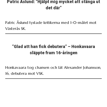
Patric Åslund: ”Hjälpt mig mycket att stänga ut
det där”
Patric Åslund tystade kritikerna med 1-0-målet mot
Västerås SK.
”Glad att han fick debutera” – Honkavaara
släppte fram 16-åringen
Honkavaara tog chansen och lät Alexander Johansson,
16, debutera mot VSK.