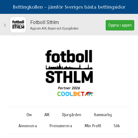
Bettingkollen – jämför Sveriges bästa bettingsidor
Fotboll Sthlm
x
Öppna i appen
App om AIK, Bajen och Djurgården
Om
AIK
Djurgården
Hammarby
Annonsera
Prenumerera
Min Profil
Sök