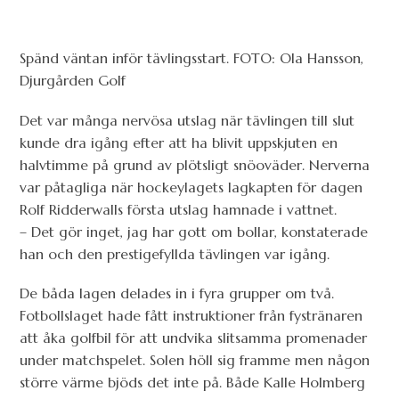
Spänd väntan inför tävlingsstart. FOTO: Ola Hansson,
Djurgården Golf
Det var många nervösa utslag när tävlingen till slut
kunde dra igång efter att ha blivit uppskjuten en
halvtimme på grund av plötsligt snöoväder. Nerverna
var påtagliga när hockeylagets lagkapten för dagen
Rolf Ridderwalls första utslag hamnade i vattnet.
– Det gör inget, jag har gott om bollar, konstaterade
han och den prestigefyllda tävlingen var igång.
De båda lagen delades in i fyra grupper om två.
Fotbollslaget hade fått instruktioner från fystränaren
att åka golfbil för att undvika slitsamma promenader
under matchspelet. Solen höll sig framme men någon
större värme bjöds det inte på. Både Kalle Holmberg