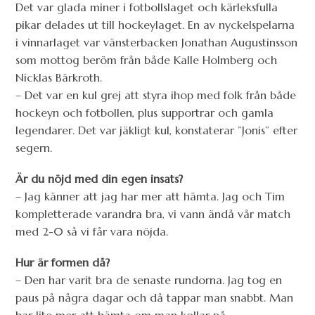
Det var glada miner i fotbollslaget och kärleksfulla
pikar delades ut till hockeylaget. En av nyckelspelarna
i vinnarlaget var vänsterbacken Jonathan Augustinsson
som mottog beröm från både Kalle Holmberg och
Nicklas Bärkroth.
– Det var en kul grej att styra ihop med folk från både
hockeyn och fotbollen, plus supportrar och gamla
legendarer. Det var jäkligt kul, konstaterar ”Jonis” efter
segern.
Är du nöjd med din egen insats?
– Jag känner att jag har mer att hämta. Jag och Tim
kompletterade varandra bra, vi vann ändå vår match
med 2-0 så vi får vara nöjda.
Hur är formen då?
– Den har varit bra de senaste rundorna. Jag tog en
paus på några dagar och då tappar man snabbt. Man
har lite mer att hämta om man kollar på