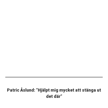
Patric Åslund: ”Hjälpt mig mycket att stänga ut
det där”
Patric Åslund tystade kritikerna med 1-0-målet mot
Västerås SK.