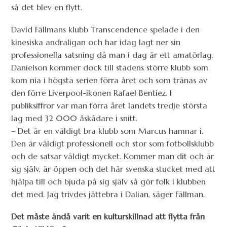
så det blev en flytt.
David Fällmans klubb Transcendence spelade i den
kinesiska andraligan och har idag lagt ner sin
professionella satsning då man i dag är ett amatörlag.
Danielson kommer dock till stadens större klubb som
kom nia i högsta serien förra året och som tränas av
den förre Liverpool-ikonen Rafael Bentiez. I
publiksiffror var man förra året landets tredje största
lag med 32 000 åskådare i snitt.
– Det är en väldigt bra klubb som Marcus hamnar i.
Den är väldigt professionell och stor som fotbollsklubb
och de satsar väldigt mycket. Kommer man dit och är
sig själv, är öppen och det här svenska stucket med att
hjälpa till och bjuda på sig själv så gör folk i klubben
det med. Jag trivdes jättebra i Dalian, säger Fällman.
Det måste ändå varit en kulturskillnad att flytta från