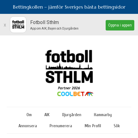
Bettingkollen – jämför Sveriges bästa bettingsidor
Fotboll Sthlm
x
Öppna i appen
App om AIK, Bajen och Djurgården
Om
AIK
Djurgården
Hammarby
Annonsera
Prenumerera
Min Profil
Sök