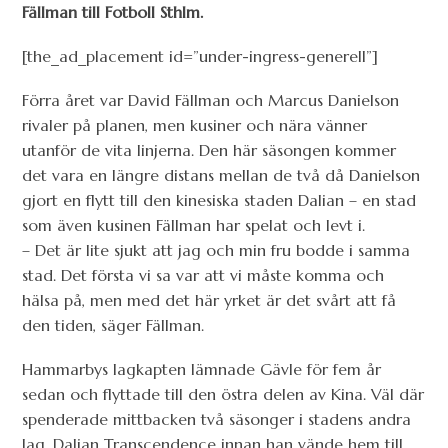
Fällman till Fotboll Sthlm.
[the_ad_placement id=”under-ingress-generell”]
Förra året var David Fällman och Marcus Danielson
rivaler på planen, men kusiner och nära vänner
utanför de vita linjerna. Den här säsongen kommer
det vara en längre distans mellan de två då Danielson
gjort en flytt till den kinesiska staden Dalian – en stad
som även kusinen Fällman har spelat och levt i.
– Det är lite sjukt att jag och min fru bodde i samma
stad. Det första vi sa var att vi måste komma och
hälsa på, men med det här yrket är det svårt att få
den tiden, säger Fällman.
Hammarbys lagkapten lämnade Gävle för fem år
sedan och flyttade till den östra delen av Kina. Väl där
spenderade mittbacken två säsonger i stadens andra
lag, Dalian Transcendence innan han vände hem till