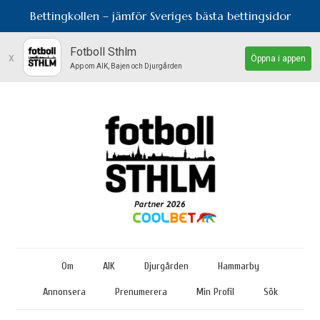
Bettingkollen – jämför Sveriges bästa bettingsidor
Fotboll Sthlm
x
Öppna i appen
App om AIK, Bajen och Djurgården
Om
AIK
Djurgården
Hammarby
Annonsera
Prenumerera
Min Profil
Sök