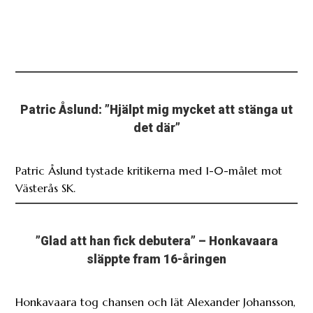
Patric Åslund: ”Hjälpt mig mycket att stänga ut
det där”
Patric Åslund tystade kritikerna med 1-0-målet mot
Västerås SK.
”Glad att han fick debutera” – Honkavaara
släppte fram 16-åringen
Honkavaara tog chansen och lät Alexander Johansson,