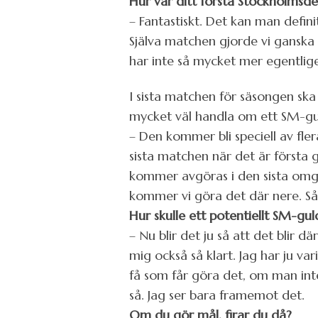
Hur var ditt första Stockholmsd
– Fantastiskt. Det kan man defin
Själva matchen gjorde vi ganska
har inte så mycket mer egentligen
I sista matchen för säsongen sk
mycket väl handla om ett SM-gu
– Den kommer bli speciell av fler
sista matchen när det är första 
kommer avgöras i den sista omgå
kommer vi göra det där nere. Så 
Hur skulle ett potentiellt SM-g
– Nu blir det ju så att det blir 
mig också så klart. Jag har ju va
få som får göra det, om man inte
så. Jag ser bara framemot det.
Om du gör mål, firar du då?