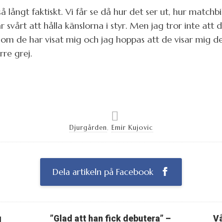
 så långt faktiskt. Vi får se då hur det ser ut, hur match
svårt att hålla känslorna i styr. Men jag tror inte att
om de har visat mig och jag hoppas att de visar mig de
re grej.
Djurgården
,
Emir Kujovic
Dela artikeln på Facebook
g
”Glad att han fick debutera” –
Vå