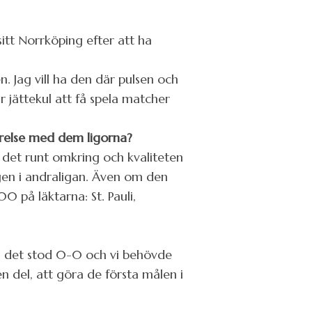
sitt Norrköping efter att ha
n. Jag vill ha den där pulsen och
 är jättekul att få spela matcher
förelse med dem ligorna?
r det runt omkring och kvaliteten
agen i andraligan. Även om den
0 på läktarna: St. Pauli,
om det stod 0-0 och vi behövde
en del, att göra de första målen i