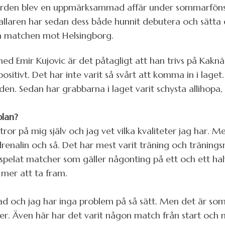
ården blev en uppmärksammad affär under sommarfönstrets
allaren har sedan dess både hunnit debutera och sätta e
ta matchen mot Helsingborg.
med Emir Kujovic är det påtagligt att han trivs på Kaknä
positivt. Det har inte varit så svårt att komma in i laget
iden. Sedan har grabbarna i laget varit schysta allihopa,
plan?
 tror på mig själv och jag vet vilka kvaliteter jag har. M
enalin och så. Det har mest varit träning och tränings
 spelat matcher som gäller någonting på ett och ett hal
 mer att ta fram.
adad och jag har inga problem på så sätt. Men det är s
her. Även här har det varit någon match från start och