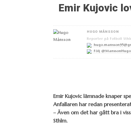
Emir Kujovic lo
HUGO MÅNSSON
Reporter på Fotboll Sth
hugo.mansson95@g
Följ @ManssonHugo 
Emir Kujovic lämnade knaper spel
Anfallaren har redan presentera
– Även om det har gått bra i viss
Sthlm.