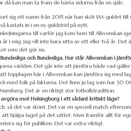
ör då kan man ta fram de bästa sidorna från en själv.
ort sig ett namn från 2015 när han sköt SM-guldet till 
å kastats in i en ny guldstrid på nytt.
nledningarna till varför jag kom hem till Allsvenskan ige
år i mig. Jag vill inte bara sitta av ett eller två år. Det
ket som det gör nu.
 2. Bundesliga och Bundesliga. Hur står Allsvenskan i jäm
igorna världen. Det går inte att jämföra både vad gälle
att topplagen här i Allsvenskan kan jämföra sig med l
och med folk på läktarna. Det finns ju lag som har 30 00
urnberg. Det är en riktigt stor fotbollstradition.
avgöra mot Helsingborg i ett sådant kritiskt läge?
, så det var skönt. Det var en speciell match efters
l att hjälpa laget på det sättet. Men framför allt för eg
ra sig för publiken. Det var extra viktigt.