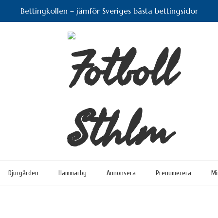
Bettingkollen – jämför Sveriges bästa bettingsidor
Djurgården
Hammarby
Annonsera
Prenumerera
Mi