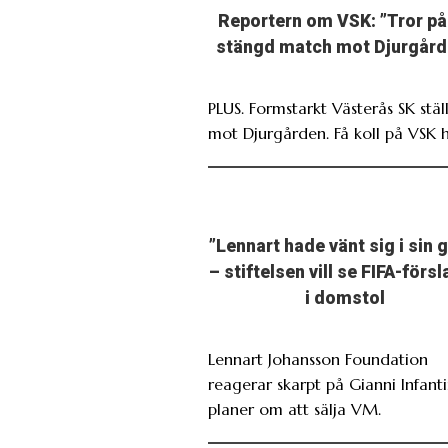
Reportern om VSK: ”Tror på
stängd match mot Djurgård
PLUS. Formstarkt Västerås SK ställ
mot Djurgården. Få koll på VSK h
”Lennart hade vänt sig i sin 
– stiftelsen vill se FIFA-förs
i domstol
Lennart Johansson Foundation
reagerar skarpt på Gianni Infant
planer om att sälja VM.