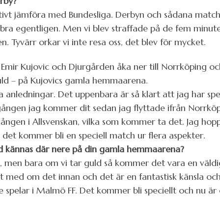
erby?
itivt jämföra med Bundesliga. Derbyn och sådana matcher
 bra egentligen. Men vi blev straffade på de fem minut
. Tyvärr orkar vi inte resa oss, det blev för mycket.
a Emir Kujovic och Djurgården åka ner till Norrköping
ld – på Kujovics gamla hemmaarena.
a anledningar. Det uppenbara är så klart att jag har sp
gången jag kommer dit sedan jag flyttade ifrån Norrköpi
ngen i Allsvenskan, vilka som kommer ta det. Jag hopp
det kommer bli en speciell match ur flera aspekter.
uld kännas där nere på din gamla hemmaarena?
där, men bara om vi tar guld så kommer det vara en väldi
rit med om det innan och det är en fantastisk känsla och
 spelar i Malmö FF. Det kommer bli speciellt och nu är 