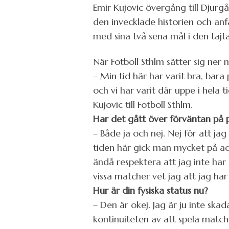
Emir Kujovic övergång till Djurg
den invecklade historien och anf
med sina två sena mål i den taj
När Fotboll Sthlm sätter sig ner 
– Min tid här har varit bra, bara 
och vi har varit där uppe i hela t
Kujovic till Fotboll Sthlm.
Har det gått över förväntan på 
– Både ja och nej. Nej för att jag
tiden här gick man mycket på adr
ändå respektera att jag inte har
vissa matcher vet jag att jag har
Hur är din fysiska status nu?
– Den är okej. Jag är ju inte sk
kontinuiteten av att spela matc