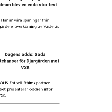
ileum blev en enda stor fest
. Här är våra spaningar från
gårdens överkörning av Västerås
Dagens odds: Goda
stchanser för Djurgården mot
VSK
NS. Fotboll Sthlms partner
bet presenterar oddsen inför
VSK.