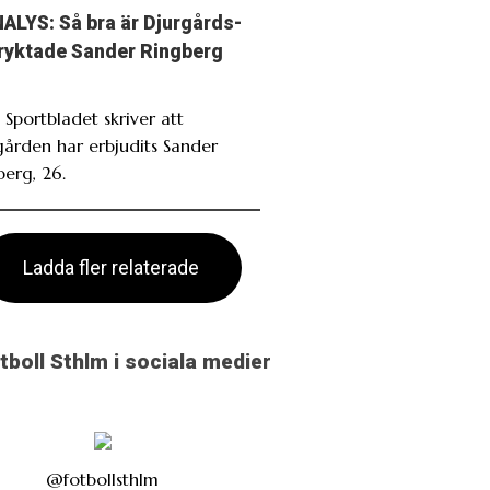
ALYS: Så bra är Djurgårds-
ryktade Sander Ringberg
 Sportbladet skriver att
gården har erbjudits Sander
berg, 26.
Ladda fler relaterade
otboll Sthlm i sociala medier
@fotbollsthlm