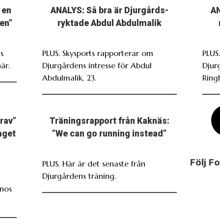
 en
ANALYS: Så bra är Djurgårds-
AN
en”
ryktade Abdul Abdulmalik
s
PLUS. Skysports rapporterar om
PLUS.
är.
Djurgårdens intresse för Abdul
Djur
Abdulmalik, 23.
Ring
grav”
Träningsrapport från Kaknäs:
laget
”We can go running instead”
Följ F
PLUS. Här är det senaste från
Djurgårdens träning.
inos