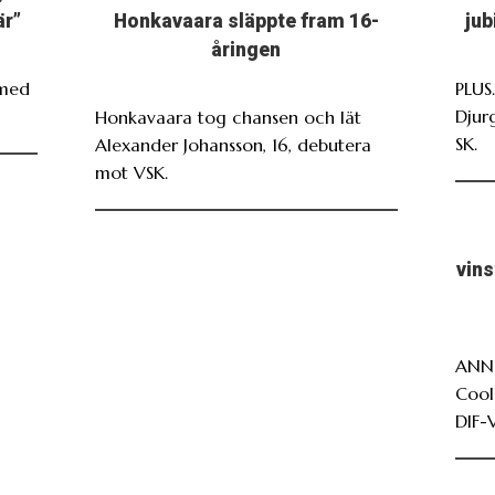
är”
Honkavaara släppte fram 16-
jub
åringen
 med
PLUS
Djur
Honkavaara tog chansen och lät
SK.
Alexander Johansson, 16, debutera
mot VSK.
vin
ANNO
Cool
DIF-