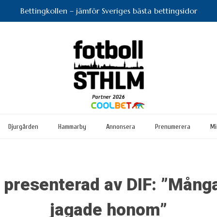
Bettingkollen – jämför Sveriges bästa bettingsidor
Djurgården
Hammarby
Annonsera
Prenumerera
Mi
 presenterad av DIF: ”Mång
jagade honom”