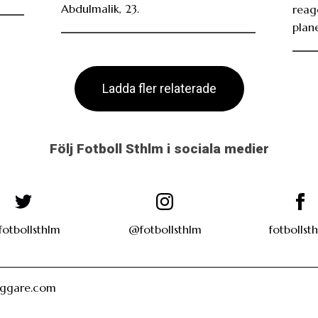
Abdulmalik, 23.
reag
plan
Ladda fler relaterade
Följ Fotboll Sthlm i sociala medier
otbollsthlm
@fotbollsthlm
fotbollst
oggare.com