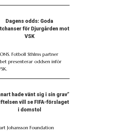
Dagens odds: Goda
stchanser för Djurgården mot
VSK
NS. Fotboll Sthlms partner
bet presenterar oddsen inför
VSK.
nart hade vänt sig i sin grav”
iftelsen vill se FIFA-förslaget
i domstol
art Johansson Foundation