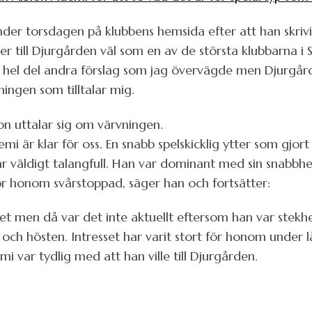
der torsdagen på klubbens hemsida efter att han skrivit
er till Djurgården väl som en av de största klubbarna i 
 en hel del andra förslag som jag övervägde men Djurgår
ningen som tilltalar mig.
n uttalar sig om värvningen.
mi är klar för oss. En snabb spelskicklig ytter som gjort
 väldigt talangfull. Han var dominant med sin snabbhe
r honom svårstoppad, säger han och fortsätter:
året men då var det inte aktuellt eftersom han var ste
 hösten. Intresset har varit stort för honom under lå
var tydlig med att han ville till Djurgården.