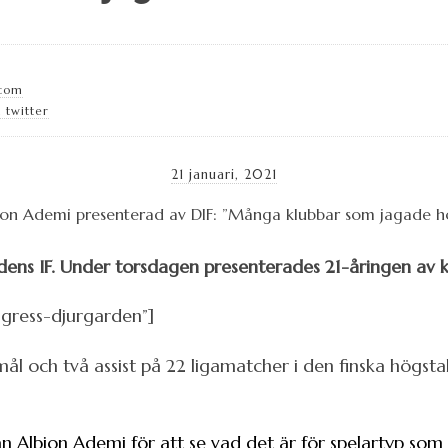
.com
 twitter
21 januari, 2021
dens IF. Under torsdagen presenterades 21-åringen av k
gress-djurgarden”]
ål och två assist på 22 ligamatcher i den finska högsta
an Albion Ademi för att se vad det är för spelartyp som