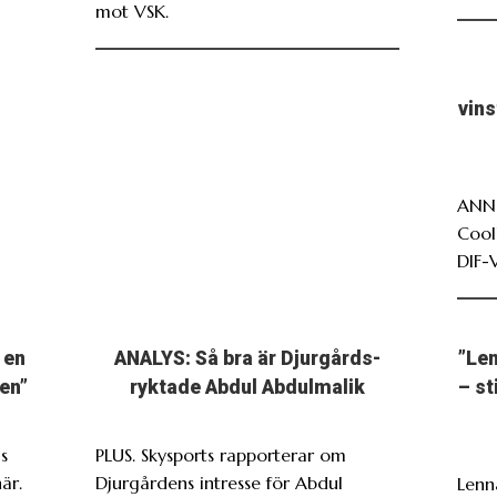
mot VSK.
vin
ANNO
Cool
DIF-
 en
ANALYS: Så bra är Djurgårds-
”Len
en”
ryktade Abdul Abdulmalik
– st
s
PLUS. Skysports rapporterar om
är.
Djurgårdens intresse för Abdul
Lenn