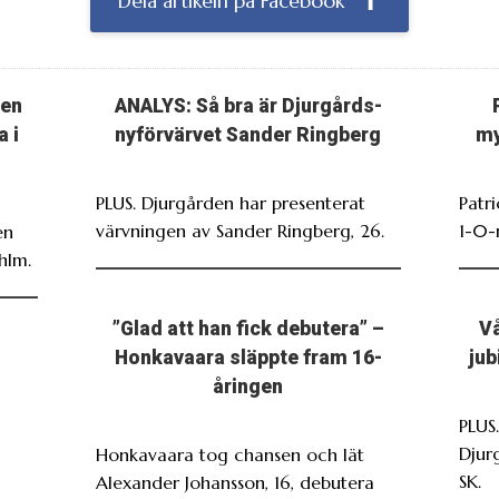
Dela artikeln på Facebook
ten
ANALYS: Så bra är Djurgårds-
a i
nyförvärvet Sander Ringberg
my
PLUS. Djurgården har presenterat
Patr
värvningen av Sander Ringberg, 26.
1-0-
en
hlm.
”Glad att han fick debutera” –
Vå
Honkavaara släppte fram 16-
jub
åringen
PLUS
Djur
Honkavaara tog chansen och lät
SK.
Alexander Johansson, 16, debutera