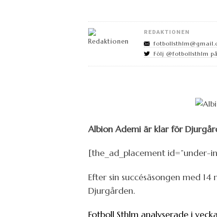
REDAKTIONEN
fotbollsthlm@gmail
Följ @fotbollsthlm på
Albion Ademi är klar för Djurgår
[the_ad_placement id=”under-in
Efter sin succésäsongen med 14 m
Djurgården.
Fotboll Sthlm analyserade i veck