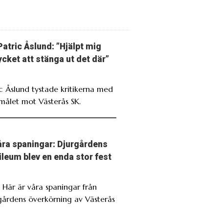
Patric Åslund: ”Hjälpt mig
cket att stänga ut det där”
ic Åslund tystade kritikerna med
målet mot Västerås SK.
ra spaningar: Djurgårdens
ileum blev en enda stor fest
. Här är våra spaningar från
gårdens överkörning av Västerås