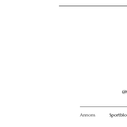
@f
Annons
Sportbl