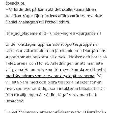
Spendrups.
– Vi hade det på känn att det skulle kunna bli en
reaktion, säger Djurgårdens affärsområdesansvarige
Daniel Malmgren till Fotboll Sthlm.
[the_ad_placement id=”under-ingress-djurgarden”]
Under onsdagen uppmanade supportergrupperna
Ultra Caos Stockholm och Järnkaminerna Djurgårdens
supportrar att bojkotta all dryck i kiosker och barer på
Tele2 arena och Hovet. Anledningen är att man inte
vill gynna Hammarby som
förra veckan skrev ett avtal
med Spendrups som serverar dryck på arenorna
. ”Vi
vill inte vara med och bidra till stora intäkter för en
rivals sponsor samtidigt som intäkterna tillbaka till DIF
från försäljningen är väldigt låga” skrev man i ett
uttalande.
Daniel Malmgren, affärsområdesansvarig i Djurgården