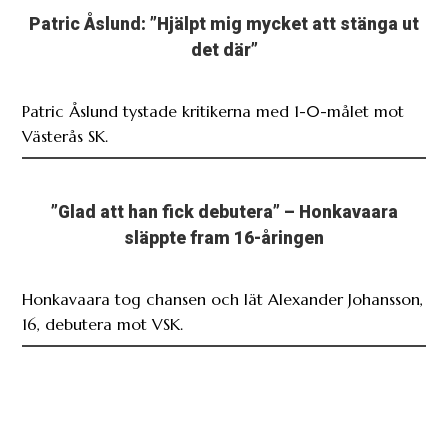
Patric Åslund: ”Hjälpt mig mycket att stänga ut
det där”
Patric Åslund tystade kritikerna med 1-0-målet mot
Västerås SK.
”Glad att han fick debutera” – Honkavaara
släppte fram 16-åringen
Honkavaara tog chansen och lät Alexander Johansson,
16, debutera mot VSK.