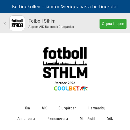
Bettingkollen – jämför Sveriges bästa bettingsidor
Fotboll Sthlm
x
Öppna i appen
App om AIK, Bajen och Djurgården
Om
AIK
Djurgården
Hammarby
Annonsera
Prenumerera
Min Profil
Sök